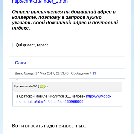
http://crirkk.ru/finder_2.htm
Ответ высылается на домашний адрес в
конверте, поэтому в запросе нужно
указать свой домашний адрес и почтовый
индекс.
Qui quaerit, reperit
Саня
Дата: Среда, 17 Мая 2017, 21:53:46 | Сообщение #
13
Цитата
natalie660
(
)
в братской могиле числится 311 человек
http://www.obd-
memorial.ru/html/info.htm?id=260969909
Вот и вносить надо неизвестных.