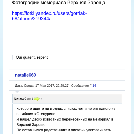
Фотографии мемориала Верхняя Зароща
https://fotki.yandex.ru/users/gor4ak-
68/album/219344/
Qui quaerit, reperit
natalie660
Дата: Среда, 17 Мая 2017, 22:29:27 | Сообщение #
14
Цитата
Саня
(
)
Которого ищете ни в одних списках нет и не его одного из
погибших в Степурино.
Я нашел двоих известных перенесенных на мемориал в
Верхней Зароще.
По оставшимся родственникам писать и увековечивать