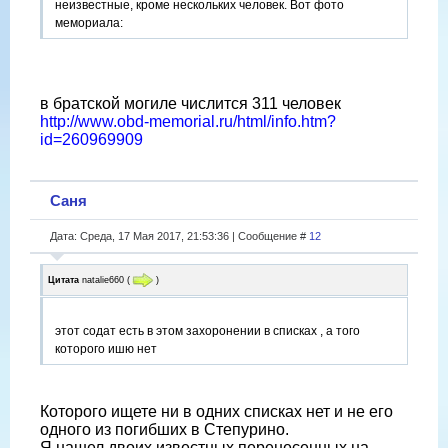
неизвестные, кроме нескольких человек. Вот фото
мемориала:
в братской могиле числится 311 человек
http://www.obd-memorial.ru/html/info.htm?
id=260969909
Саня
Дата: Среда, 17 Мая 2017, 21:53:36 | Сообщение #
12
Цитата
natalie660
(
)
этот содат есть в этом захоронении в списках , а того
которого ишю нет
Которого ищете ни в одних списках нет и не его
одного из погибших в Степурино.
Я нашел двоих известных перенесенных на