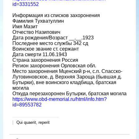
id=3331552
Информация из списков захоронения
Фамилия Тухватуллин
Имя Мазит
Отчество Назипович
Дата рождения/Возраст __.__.1923
Последнее место службы 342 сд
Воинское звание ст. сержант
Дата смерти 11.06.1943
Страна захоронения Россия
Регион захоронения Орловская обл.
Место захоронения Мценский р-н, с.п. Спасско-
Лутовиновское, д. Верхняя Зароща (бывшая д.
Бутырки), вне воинского кладбища, братская
могила
Откуда перезахоронен Бутырки, братская могила
https://www.obd-memorial.ru/html/info.htm?
id=89553782
Qui quaerit, reperit