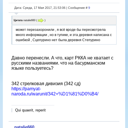
Дата: Среда, 17 Мая 2017, 21:53:06 | Сообщение #
9
Цитата
natalie660
(
)
может перезахоронили , я всё вроде бы пересмотрела
много информации , но в тупике, и эта деревня написана с
ошибкой , Сцепурино нет была деревня Степурино
Давно перенесли. А что, карт РККА не хватает с
русскими названиями. что на басурманском
языке пользуетесь?
342 стрелковая дивизия (342 сд)
https://pamyat-
naroda.ru/warunit/342+%D1%81%D0%B4/
Qui quaerit, reperit
natalie660