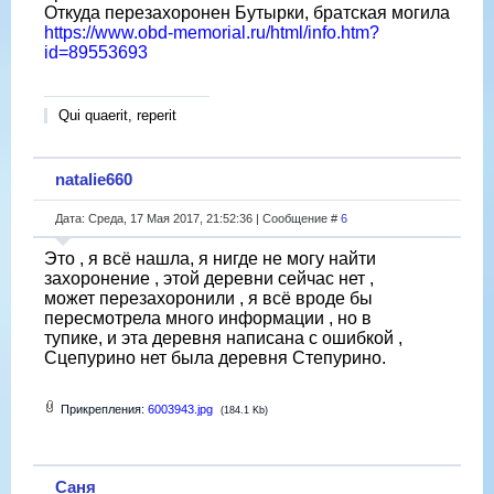
Откуда перезахоронен Бутырки, братская могила
https://www.obd-memorial.ru/html/info.htm?
id=89553693
Qui quaerit, reperit
natalie660
Дата: Среда, 17 Мая 2017, 21:52:36 | Сообщение #
6
Это , я всё нашла, я нигде не могу найти
захоронение , этой деревни сейчас нет ,
может перезахоронили , я всё вроде бы
пересмотрела много информации , но в
тупике, и эта деревня написана с ошибкой ,
Сцепурино нет была деревня Степурино.
Прикрепления:
6003943.jpg
(184.1 Kb)
Саня