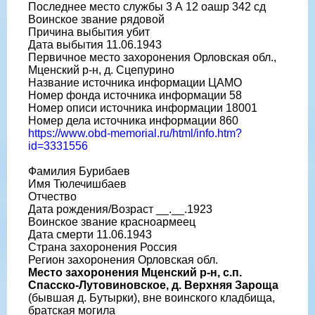
Последнее место службы 3 А 12 оашр 342 сд
Воинское звание рядовой
Причина выбытия убит
Дата выбытия 11.06.1943
Первичное место захоронения Орловская обл.,
Мценский р-н, д. Сцепурино
Название источника информации ЦАМО
Номер фонда источника информации 58
Номер описи источника информации 18001
Номер дела источника информации 860
https://www.obd-memorial.ru/html/info.htm?
id=3331556
Фамилия Бурибаев
Имя Тюлечишбаев
Отчество
Дата рождения/Возраст __.__.1923
Воинское звание красноармеец
Дата смерти 11.06.1943
Страна захоронения Россия
Регион захоронения Орловская обл.
Место захоронения Мценский р-н, с.п.
Спасско-Лутовиновское, д. Верхняя Зароща
(бывшая д. Бутырки), вне воинского кладбища,
братская могила