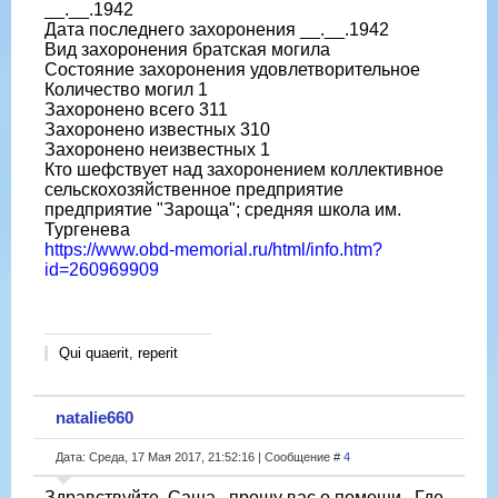
__.__.1942
Дата последнего захоронения __.__.1942
Вид захоронения братская могила
Состояние захоронения удовлетворительное
Количество могил 1
Захоронено всего 311
Захоронено известных 310
Захоронено неизвестных 1
Кто шефствует над захоронением коллективное
сельскохозяйственное предприятие
предприятие "Зароща"; средняя школа им.
Тургенева
https://www.obd-memorial.ru/html/info.htm?
id=260969909
Qui quaerit, reperit
natalie660
Дата: Среда, 17 Мая 2017, 21:52:16 | Сообщение #
4
Здравствуйте, Саша , прошу вас о помощи . Где