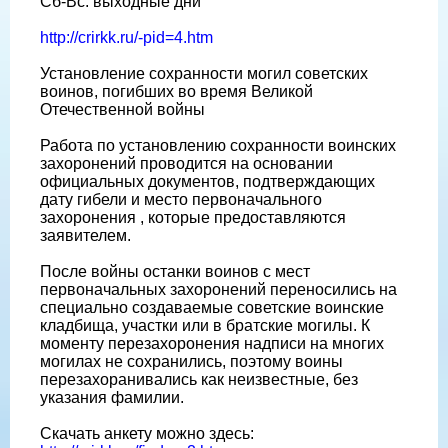
Сб-Вс: выходные дни
http://crirkk.ru/-pid=4.htm
Установление сохранности могил советских
воинов, погибших во время Великой
Отечественной войны
Работа по установлению сохранности воинских
захоронений проводится на основании
официальных документов, подтверждающих
дату гибели и место первоначального
захоронения , которые предоставляются
заявителем.
После войны останки воинов с мест
первоначальных захоронений переносились на
специально создаваемые советские воинские
кладбища, участки или в братские могилы. К
моменту перезахоронения надписи на многих
могилах не сохранились, поэтому воины
перезахоранивались как неизвестные, без
указания фамилии.
Скачать анкету можно здесь: