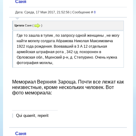
Саня
Дата: Среда, 17 Мая 2017, 21:52:56 | Сообщение #
8
Цитата
Саня
(
)
Где то зашла в тупик , по запросу одной женщины , не могу
найти могилу солдата Абрамова Николая Максимовича
1922 года рождения. Воевавший в 3 А 12 отдельная
армейская штрафная рота , 342 сд. похоронен в
Орловская обл., Мценский р-н, д. Степурино. Очень нужна
фотография могилы,
Мемориал Верхняя Зароща. Почти все лежат как
неизвестные, кроме нескольких человек. Вот
фото мемориала:
Qui quaerit, reperit
Саня