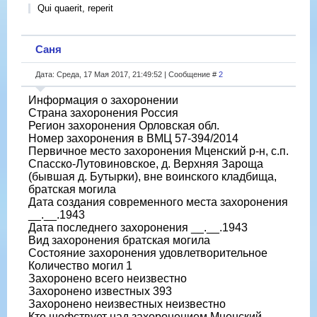
Qui quaerit, reperit
Саня
Дата: Среда, 17 Мая 2017, 21:49:52 | Сообщение #
2
Информация о захоронении
Страна захоронения Россия
Регион захоронения Орловская обл.
Номер захоронения в ВМЦ 57-394/2014
Первичное место захоронения Мценский р-н, с.п.
Спасско-Лутовиновское, д. Верхняя Зароща
(бывшая д. Бутырки), вне воинского кладбища,
братская могила
Дата создания современного места захоронения
__.__.1943
Дата последнего захоронения __.__.1943
Вид захоронения братская могила
Состояние захоронения удовлетворительное
Количество могил 1
Захоронено всего неизвестно
Захоронено известных 393
Захоронено неизвестных неизвестно
Кто шефствует над захоронением Мценский