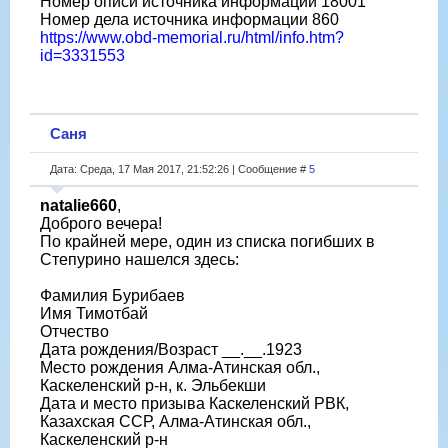
Номер описи источника информации 18001
Номер дела источника информации 860
https://www.obd-memorial.ru/html/info.htm?
id=3331553
Саня
Дата: Среда, 17 Мая 2017, 21:52:26 | Сообщение #
5
natalie660
,
Доброго вечера!
По крайней мере, один из списка погибших в
Степурино нашелся здесь:
Фамилия Бурибаев
Имя Тимотбай
Отчество
Дата рождения/Возраст __.__.1923
Место рождения Алма-Атинская обл.,
Каскеленский р-н, к. Эльбекши
Дата и место призыва Каскеленский РВК,
Казахская ССР, Алма-Атинская обл.,
Каскеленский р-н