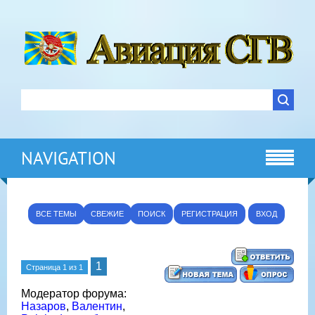
NAVIGATION
ВСЕ ТЕМЫ
СВЕЖИЕ
ПОИСК
РЕГИСТРАЦИЯ
ВХОД
1
Страница
1
из
1
Модератор форума:
Назаров
,
Валентин
,