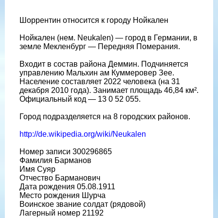
Шоррентин относится к городу Нойкален
Нойкален (нем. Neukalen) — город в Германии, в
земле Мекленбург — Передняя Померания.
Входит в состав района Деммин. Подчиняется
управлению Мальхин ам Куммеровер Зее.
Население составляет 2022 человека (на 31
декабря 2010 года). Занимает площадь 46,84 км².
Официальный код — 13 0 52 055.
Город подразделяется на 8 городских районов.
http://de.wikipedia.org/wiki/Neukalen
Номер записи 300296865
Фамилия Барманов
Имя Суяр
Отчество Барманович
Дата рождения 05.08.1911
Место рождения Шурча
Воинское звание солдат (рядовой)
Лагерный номер 21192