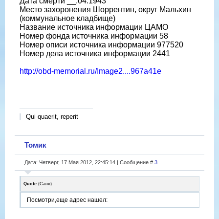
Дата смерти __.04.1943
Место захоронения Шоррентин, округ Мальхин
(коммунальное кладбище)
Название источника информации ЦАМО
Номер фонда источника информации 58
Номер описи источника информации 977520
Номер дела источника информации 2441
http://obd-memorial.ru/Image2....967a41e
Qui quaerit, reperit
Томик
Дата: Четверг, 17 Мая 2012, 22:45:14 | Сообщение #
3
Quote
(
Саня
)
Посмотри,еще адрес нашел: