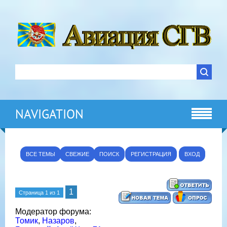
NAVIGATION
ВСЕ ТЕМЫ
СВЕЖИЕ
ПОИСК
РЕГИСТРАЦИЯ
ВХОД
1
Страница
1
из
1
Модератор форума:
Томик
,
Назаров
,