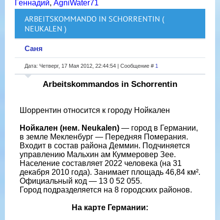
Геннадий
,
AgniWater71
ARBEITSKOMMANDO IN SCHORRENTIN (
NEUKALEN )
Саня
Дата: Четверг, 17 Мая 2012, 22:44:54 | Сообщение #
1
Arbeitskommandos in Schorrentin
Шоррентин относится к городу Нойкален
Нойкален (нем. Neukalen)
— город в Германии,
в земле Мекленбург — Передняя Померания.
Входит в состав района Деммин. Подчиняется
управлению Мальхин ам Куммеровер Зее.
Население составляет 2022 человека (на 31
декабря 2010 года). Занимает площадь 46,84 км².
Официальный код — 13 0 52 055.
Город подразделяется на 8 городских районов.
На карте Германии: