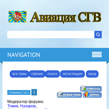
NAVIGATION
ВСЕ ТЕМЫ
СВЕЖИЕ
ПОИСК
РЕГИСТРАЦИЯ
ВХОД
1
Страница
1
из
1
Модератор форума:
Томик
,
Назаров
,