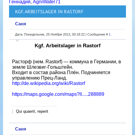
Геннадий
,
AgniWater71
KGF. ARBEITSLAGER IN RASTORF
Саня
Дата: Понедельник, 25 Ноября 2013, 00:18:22 | Сообщение #
1
Kgf. Arbeitslager in Rastorf
Расторф (нем. Rastorf) — коммуна в Германии, в
земле Шлезвиг-Гольштейн.
Входит в состав района Плён. Подчиняется
управлению Прец-Ланд.
http://de.wikipedia.org/wiki/Rastorf
https://maps.google.com/maps?ll.....288889
Qui quaerit, reperit
Саня