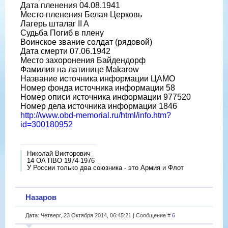
Дата пленения 04.08.1941
Место пленения Белая Церковь
Лагерь шталаг II A
Судьба Погиб в плену
Воинское звание солдат (рядовой)
Дата смерти 07.06.1942
Место захоронения Байдендорф
Фамилия на латинице Makarow
Название источника информации ЦАМО
Номер фонда источника информации 58
Номер описи источника информации 977520
Номер дела источника информации 1846
http://www.obd-memorial.ru/html/info.htm?
id=300180952
Николай Викторович
14 ОА ПВО 1974-1976
У России только два союзника - это Армия и Флот
Назаров
Дата: Четверг, 23 Октября 2014, 06:45:21 | Сообщение #
6