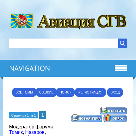
NAVIGATION
ВСЕ ТЕМЫ
СВЕЖИЕ
ПОИСК
РЕГИСТРАЦИЯ
ВХОД
1
Страница
1
из
1
Модератор форума:
Томик
,
Назаров
,