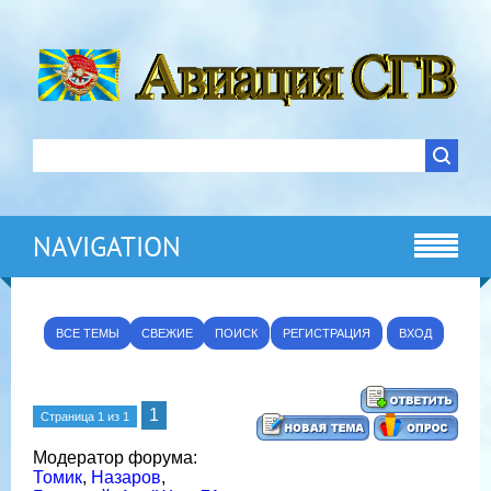
NAVIGATION
ВСЕ ТЕМЫ
СВЕЖИЕ
ПОИСК
РЕГИСТРАЦИЯ
ВХОД
1
Страница
1
из
1
Модератор форума:
Томик
,
Назаров
,