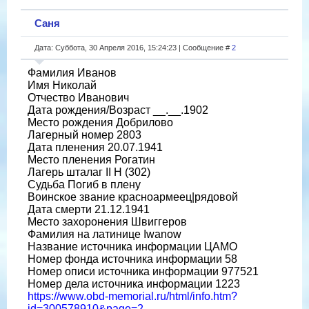
Саня
Дата: Суббота, 30 Апреля 2016, 15:24:23 | Сообщение #
2
Фамилия Иванов
Имя Николай
Отчество Иванович
Дата рождения/Возраст __.__.1902
Место рождения Добрилово
Лагерный номер 2803
Дата пленения 20.07.1941
Место пленения Рогатин
Лагерь шталаг II H (302)
Судьба Погиб в плену
Воинское звание красноармеец|рядовой
Дата смерти 21.12.1941
Место захоронения Швиггеров
Фамилия на латинице Iwanow
Название источника информации ЦАМО
Номер фонда источника информации 58
Номер описи источника информации 977521
Номер дела источника информации 1223
https://www.obd-memorial.ru/html/info.htm?
id=300578910&page=2