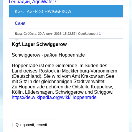
Геннадий
,
AgniWater71
KGF. LAGER SCHWIGGEROW
Саня
Дата: Суббота, 30 Апреля 2016, 15:22:57 | Сообщение #
1
Kgf. Lager Schwiggerow
Schwiggerow - район Hoppenrade
Hoppenrade ist eine Gemeinde im Süden des
Landkreises Rostock in Mecklenburg-Vorpommern
(Deutschland). Sie wird vom Amt Krakow am See
mit Sitz in der gleichnamigen Stadt verwaltet.
Zu Hoppenrade gehören die Ortsteile Koppelow,
Kölln, Lüdershagen, Schwiggerow und Striggow.
https://de.wikipedia.org/wiki/Hoppenrade
Qui quaerit, reperit