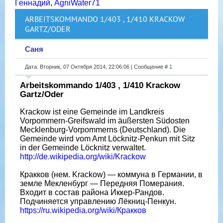
Геннадий
,
AgniWater71
ARBEITSKOMMANDO 1/403 , 1/410 KRACKOW
GARTZ/ODER
Саня
Дата: Вторник, 07 Октября 2014, 22:06:06 | Сообщение #
1
Arbeitskommando 1/403 , 1/410 Krackow
Gartz/Oder
Krackow ist eine Gemeinde im Landkreis
Vorpommern-Greifswald im äußersten Südosten
Mecklenburg-Vorpommerns (Deutschland). Die
Gemeinde wird vom Amt Löcknitz-Penkun mit Sitz
in der Gemeinde Löcknitz verwaltet.
http://de.wikipedia.org/wiki/Krackow
Кракков (нем. Krackow) — коммуна в Германии, в
земле Мекленбург — Передняя Померания.
Входит в состав района Иккер-Рандов.
Подчиняется управлению Лёкниц-Пенкун.
https://ru.wikipedia.org/wiki/Кракков