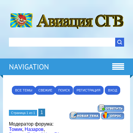
NAVIGATION
ВСЕ ТЕМЫ
СВЕЖИЕ
ПОИСК
РЕГИСТРАЦИЯ
ВХОД
1
Страница
1
из
1
Модератор форума:
Томик
,
Назаров
,