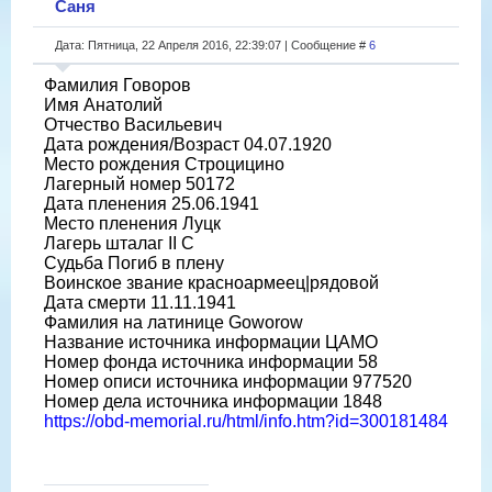
Саня
Дата: Пятница, 22 Апреля 2016, 22:39:07 | Сообщение #
6
Фамилия Говоров
Имя Анатолий
Отчество Васильевич
Дата рождения/Возраст 04.07.1920
Место рождения Строцицино
Лагерный номер 50172
Дата пленения 25.06.1941
Место пленения Луцк
Лагерь шталаг II C
Судьба Погиб в плену
Воинское звание красноармеец|рядовой
Дата смерти 11.11.1941
Фамилия на латинице Goworow
Название источника информации ЦАМО
Номер фонда источника информации 58
Номер описи источника информации 977520
Номер дела источника информации 1848
https://obd-memorial.ru/html/info.htm?id=300181484