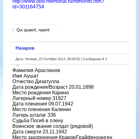
http://www.obd-memorial.ru/html/info.htm?
id=301164754
Qui quaerit, reperit
Назаров
Дата: Четверг, 23 Октября 2014, 08:09:52 | Сообщение #
3
Фамилия Арасланов
Имя Аушат
Отчество Дизатулла
Дата рождения/Возраст 20.01.1898
Место рождения Карино
Лагерный номер 31927
Дата пленения 09.07.1942
Место пленения Калинин
Лагерь шталаг 336
Судьба Погиб в плену
Воинское звание солдат (рядовой)
Дата смерти 23.11.1942
Место захоронения Краков/Грайфенханген