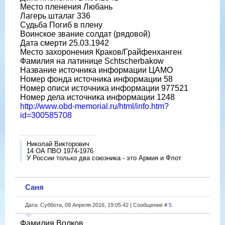
Место пленения Любань
Лагерь шталаг 336
Судьба Погиб в плену
Воинское звание солдат (рядовой)
Дата смерти 25.03.1942
Место захоронения Краков/Грайфенханген
Фамилия на латинице Schtscherbakow
Название источника информации ЦАМО
Номер фонда источника информации 58
Номер описи источника информации 977521
Номер дела источника информации 1248
http://www.obd-memorial.ru/html/info.htm?
id=300585708
Николай Викторович
14 ОА ПВО 1974-1976
У России только два союзника - это Армия и Флот
Саня
Дата: Суббота, 09 Апреля 2016, 19:05:42 | Сообщение #
5
Фамилия Волков