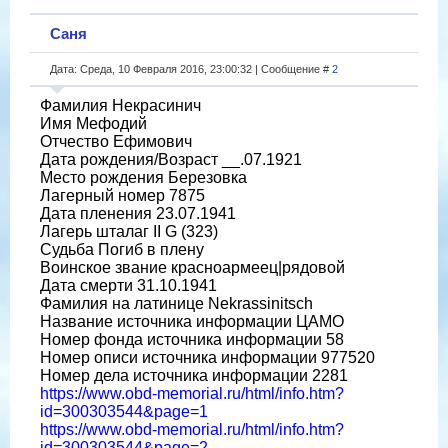
Саня
Дата: Среда, 10 Февраля 2016, 23:00:32 | Сообщение #
2
Фамилия Некрасинич
Имя Мефодий
Отчество Ефимович
Дата рождения/Возраст __.07.1921
Место рождения Березовка
Лагерный номер 7875
Дата пленения 23.07.1941
Лагерь шталаг II G (323)
Судьба Погиб в плену
Воинское звание красноармеец|рядовой
Дата смерти 31.10.1941
Фамилия на латинице Nekrassinitsch
Название источника информации ЦАМО
Номер фонда источника информации 58
Номер описи источника информации 977520
Номер дела источника информации 2281
https://www.obd-memorial.ru/html/info.htm?
id=300303544&page=1
https://www.obd-memorial.ru/html/info.htm?
id=300303544&page=2