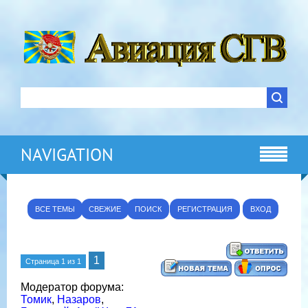
NAVIGATION
ВСЕ ТЕМЫ
СВЕЖИЕ
ПОИСК
РЕГИСТРАЦИЯ
ВХОД
1
Страница
1
из
1
Модератор форума:
Томик
,
Назаров
,