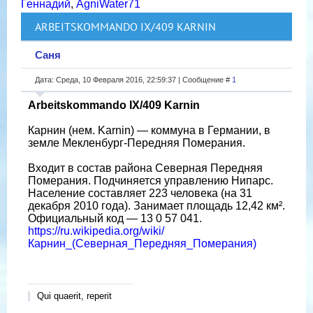
Геннадий
,
AgniWater71
ARBEITSKOMMANDO IX/409 KARNIN
Саня
Дата: Среда, 10 Февраля 2016, 22:59:37 | Сообщение #
1
Arbeitskommando IX/409 Karnin
Карнин (нем. Karnin) — коммуна в Германии, в
земле Мекленбург-Передняя Померания.
Входит в состав района Северная Передняя
Померания. Подчиняется управлению Нипарс.
Население составляет 223 человека (на 31
декабря 2010 года). Занимает площадь 12,42 км².
Официальный код — 13 0 57 041.
https://ru.wikipedia.org/wiki/
Карнин_(Северная_Передняя_Померания)
Qui quaerit, reperit