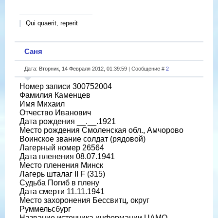
Qui quaerit, reperit
Саня
Дата: Вторник, 14 Февраля 2012, 01:39:59 | Сообщение #
2
Номер записи 300752004
Фамилия Каменцев
Имя Михаил
Отчество Иванович
Дата рождения __.__.1921
Место рождения Смоленская обл., Амчорово
Воинское звание солдат (рядовой)
Лагерный номер 26564
Дата пленения 08.07.1941
Место пленения Минск
Лагерь шталаг II F (315)
Судьба Погиб в плену
Дата смерти 11.11.1941
Место захоронения Бессвитц, округ
Руммельсбург
Название источника информации ЦАМО