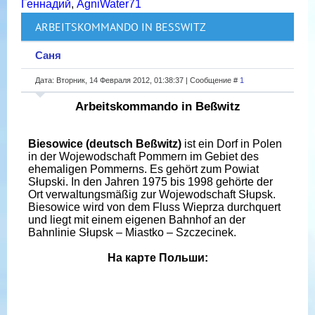
Геннадий
,
AgniWater71
ARBEITSKOMMANDO IN BESSWITZ
Саня
Дата: Вторник, 14 Февраля 2012, 01:38:37 | Сообщение #
1
Arbeitskommando in Beßwitz
Biesowice (deutsch Beßwitz)
ist ein Dorf in Polen
in der Wojewodschaft Pommern im Gebiet des
ehemaligen Pommerns. Es gehört zum Powiat
Słupski. In den Jahren 1975 bis 1998 gehörte der
Ort verwaltungsmäßig zur Wojewodschaft Słupsk.
Biesowice wird von dem Fluss Wieprza durchquert
und liegt mit einem eigenen Bahnhof an der
Bahnlinie Słupsk – Miastko – Szczecinek.
На карте Польши: