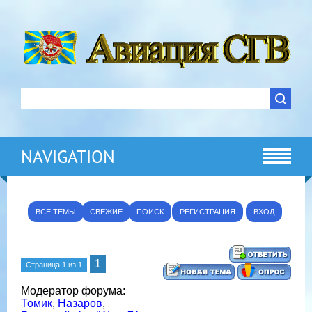
NAVIGATION
ВСЕ ТЕМЫ
СВЕЖИЕ
ПОИСК
РЕГИСТРАЦИЯ
ВХОД
1
Страница
1
из
1
Модератор форума:
Томик
,
Назаров
,