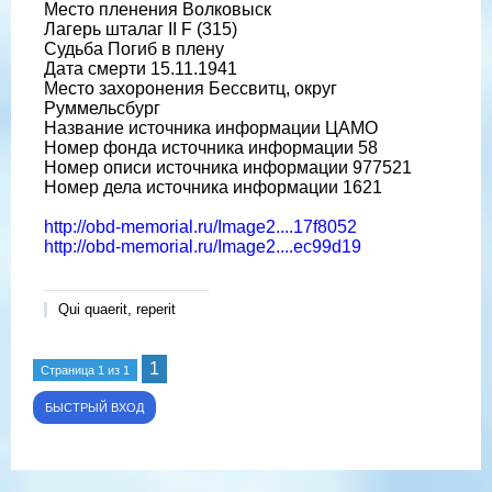
Место пленения Волковыск
Лагерь шталаг II F (315)
Судьба Погиб в плену
Дата смерти 15.11.1941
Место захоронения Бессвитц, округ
Руммельсбург
Название источника информации ЦАМО
Номер фонда источника информации 58
Номер описи источника информации 977521
Номер дела источника информации 1621
http://obd-memorial.ru/Image2....17f8052
http://obd-memorial.ru/Image2....ec99d19
Qui quaerit, reperit
1
Страница
1
из
1