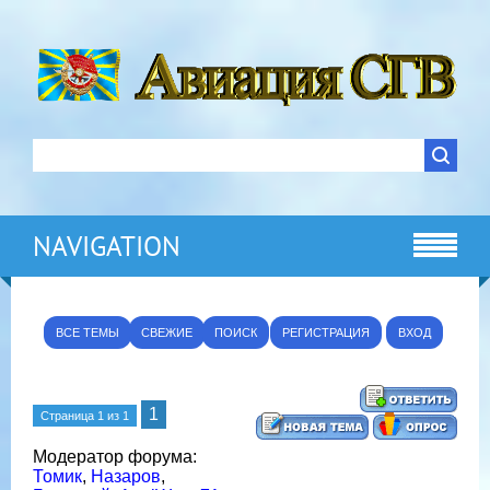
NAVIGATION
ВСЕ ТЕМЫ
СВЕЖИЕ
ПОИСК
РЕГИСТРАЦИЯ
ВХОД
1
Страница
1
из
1
Модератор форума:
Томик
,
Назаров
,