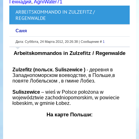
Геннадий
,
AgniWater71
ARBEITSKOMMANDO IN ZULZEFITZ /
REGENWALDE
Саня
Дата: Суббота, 24 Марта 2012, 20:26:38 | Сообщение #
1
Arbeitskommandos in Zulzefitz / Regenwalde
Zulzefitz (польск. Suliszewice )
- деревня в
Западнопоморском воеводстве, в Польше,в
повяте Лобельском , в гмине Лобез.
Suliszewice
– wieś w Polsce położona w
województwie zachodniopomorskim, w powiecie
łobeskim, w gminie Łobez.
На карте Польши: