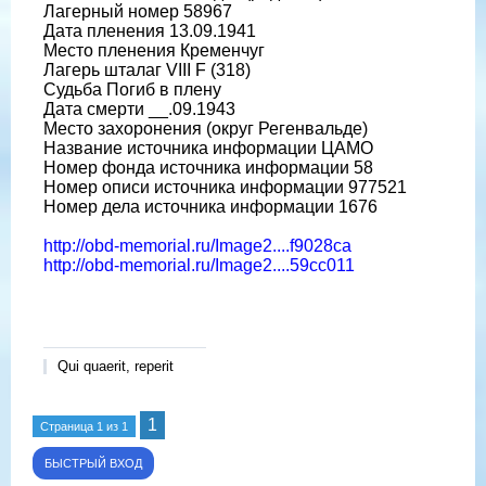
Лагерный номер 58967
Дата пленения 13.09.1941
Место пленения Кременчуг
Лагерь шталаг VIII F (318)
Судьба Погиб в плену
Дата смерти __.09.1943
Место захоронения (округ Регенвальде)
Название источника информации ЦАМО
Номер фонда источника информации 58
Номер описи источника информации 977521
Номер дела источника информации 1676
http://obd-memorial.ru/Image2....f9028ca
http://obd-memorial.ru/Image2....59cc011
Qui quaerit, reperit
1
Страница
1
из
1