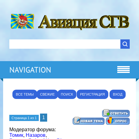
NAVIGATION
ВСЕ ТЕМЫ
СВЕЖИЕ
ПОИСК
РЕГИСТРАЦИЯ
ВХОД
1
Страница
1
из
1
Модератор форума:
Томик
,
Назаров
,