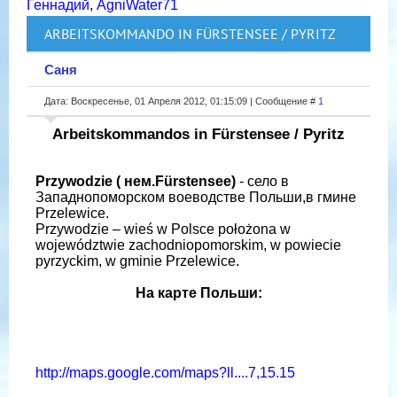
Геннадий
,
AgniWater71
ARBEITSKOMMANDO IN FÜRSTENSEE / PYRITZ
Саня
Дата: Воскресенье, 01 Апреля 2012, 01:15:09 | Сообщение #
1
Arbeitskommandos in Fürstensee / Pyritz
Przywodzie ( нем.Fürstensee)
- село в
Западнопоморском воеводстве Польши,в гмине
Przelewice.
Przywodzie – wieś w Polsce położona w
województwie zachodniopomorskim, w powiecie
pyrzyckim, w gminie Przelewice.
На карте Польши:
http://maps.google.com/maps?ll....7,15.15