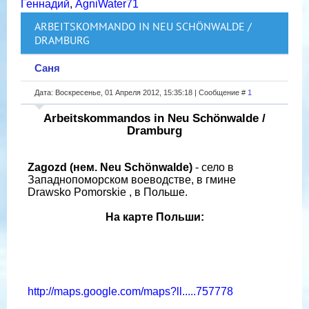
Геннадий
,
AgniWater71
ARBEITSKOMMANDO IN NEU SCHÖNWALDE /
DRAMBURG
Саня
Дата: Воскресенье, 01 Апреля 2012, 15:35:18 | Сообщение #
1
Arbeitskommandos in Neu Schönwalde /
Dramburg
Zagozd (нем. Neu Schönwalde)
- село в
Западнопоморском воеводстве, в гмине
Drawsko Pomorskie , в Польше.
На карте Польши:
http://maps.google.com/maps?ll.....757778