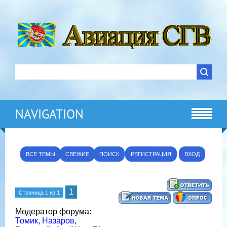
NAVIGATION
ВСЕ ТЕМЫ
СВЕЖИЕ
ПОИСК
РЕГИСТРАЦИЯ
ВХОД
1
Страница
1
из
1
Модератор форума:
Томик
,
Назаров
,