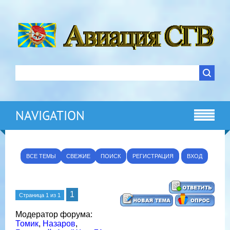
NAVIGATION
ВСЕ ТЕМЫ
СВЕЖИЕ
ПОИСК
РЕГИСТРАЦИЯ
ВХОД
1
Страница
1
из
1
Модератор форума:
Томик
,
Назаров
,