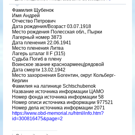
Фамилия Щубенок
Имя Андрей
Отчество Петрович
Дата рождения/Возраст 03.07.1918
Место рождения Полесская обл., Пырки
Лагерный номер 3873
Дата пленения 22.06.1941
Место пленения Литва
Лагерь шталаг II F (315)
Судьба Погиб в плену
Воинское звание красноармеец|рядовой
Дата смерти 13.02.1942
Место захоронения Богентин, округ Кольберг-
Керлин
Фамилия на латинице Schtschubenok
Название источника информации ЦАМО
Номер фонда источника информации 58
Номер описи источника информации 977521
Номер дела источника информации 2071
https://www.obd-memorial.ru/html/info.htm?
id=300816475&page=2