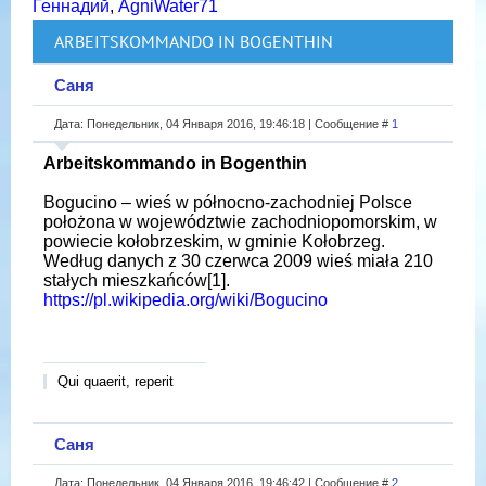
Геннадий
,
AgniWater71
ARBEITSKOMMANDO IN BOGENTHIN
Саня
Дата: Понедельник, 04 Января 2016, 19:46:18 | Сообщение #
1
Arbeitskommando in Bogenthin
Bogucino – wieś w północno-zachodniej Polsce
położona w województwie zachodniopomorskim, w
powiecie kołobrzeskim, w gminie Kołobrzeg.
Według danych z 30 czerwca 2009 wieś miała 210
stałych mieszkańców[1].
https://pl.wikipedia.org/wiki/Bogucino
Qui quaerit, reperit
Саня
Дата: Понедельник, 04 Января 2016, 19:46:42 | Сообщение #
2