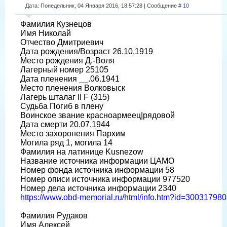
Дата: Понедельник, 04 Января 2016, 18:57:28 | Сообщение #
10
Фамилия Кузнецов
Имя Николай
Отчество Дмитриевич
Дата рождения/Возраст 26.10.1919
Место рождения Д.-Воля
Лагерный номер 25105
Дата пленения __.06.1941
Место пленения Волковыск
Лагерь шталаг II F (315)
Судьба Погиб в плену
Воинское звание красноармеец|рядовой
Дата смерти 20.07.1944
Место захоронения Пархим
Могила ряд 1, могила 14
Фамилия на латинице Kusnezow
Название источника информации ЦАМО
Номер фонда источника информации 58
Номер описи источника информации 977520
Номер дела источника информации 2340
https://www.obd-memorial.ru/html/info.htm?id=3003179
Фамилия Рудаков
Имя Алексей