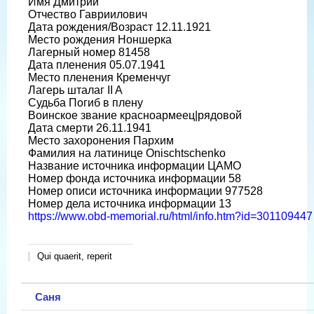
Имя Дмитрий
Отчество Гавриилович
Дата рождения/Возраст 12.11.1921
Место рождения Ноншерка
Лагерный номер 81458
Дата пленения 05.07.1941
Место пленения Кременчуг
Лагерь шталаг II A
Судьба Погиб в плену
Воинское звание красноармеец|рядовой
Дата смерти 26.11.1941
Место захоронения Пархим
Фамилия на латинице Onischtschenko
Название источника информации ЦАМО
Номер фонда источника информации 58
Номер описи источника информации 977528
Номер дела источника информации 13
https://www.obd-memorial.ru/html/info.htm?id=301109447
Qui quaerit, reperit
Саня