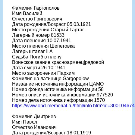
Фамилия Гаргополов
Имя Василий
Отчество Григорьевич
Дата рождения/Возраст 05.03.1921
Место рождения Старый Тартас
Лагерный номер 81633
Дата пленения 10.07.1941
Место пленения Шепетовка
Лагерь шталаг II A
Судьба Погиб в плену
Воинское звание красноармеец|рядовой
Дата смерти 26.10.1941
Место захоронения Пархим
Фамилия на латинице Gargopolow
Название источника информации ЦАМО
Номер фонда источника информации 58
Номер описи источника информации 977520
Номер дела источника информации 1570
https://www.obd-memorial.ru/html/info.htm?id=300104674
Фамилия Дмитриев
Имя Павел
Отчество Иванович
Дата рождения/Возраст 18.01.1919