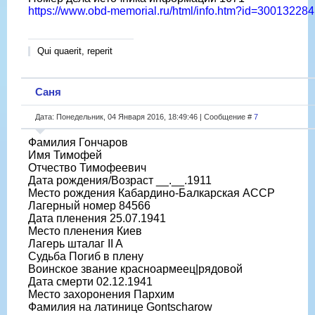
https://www.obd-memorial.ru/html/info.htm?id=300132284
Qui quaerit, reperit
Саня
Дата: Понедельник, 04 Января 2016, 18:49:46 | Сообщение #
7
Фамилия Гончаров
Имя Тимофей
Отчество Тимофеевич
Дата рождения/Возраст __.__.1911
Место рождения Кабардино-Балкарская АССР
Лагерный номер 84566
Дата пленения 25.07.1941
Место пленения Киев
Лагерь шталаг II A
Судьба Погиб в плену
Воинское звание красноармеец|рядовой
Дата смерти 02.12.1941
Место захоронения Пархим
Фамилия на латинице Gontscharow