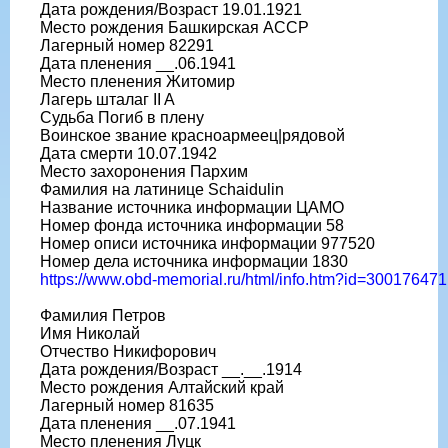
Дата рождения/Возраст 19.01.1921
Место рождения Башкирская АССР
Лагерный номер 82291
Дата пленения __.06.1941
Место пленения Житомир
Лагерь шталаг II A
Судьба Погиб в плену
Воинское звание красноармеец|рядовой
Дата смерти 10.07.1942
Место захоронения Пархим
Фамилия на латинице Schaidulin
Название источника информации ЦАМО
Номер фонда источника информации 58
Номер описи источника информации 977520
Номер дела источника информации 1830
https://www.obd-memorial.ru/html/info.htm?id=300176471
Фамилия Петров
Имя Николай
Отчество Никифорович
Дата рождения/Возраст __.__.1914
Место рождения Алтайский край
Лагерный номер 81635
Дата пленения __.07.1941
Место пленения Луцк