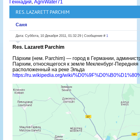
Геннадий
,
AgniWater71
RES. LAZARETT PARCHIM
Саня
Дата: Суббота, 10 Декабря 2011, 01:32:29 | Сообщение #
1
Res. Lazarett Parchim
Па́рхим (нем. Parchim) — город в Германии, админис
Пархим, относящегося к земле Мекленбург-Передняя
расположенный на реке Эльда
https://ru.wikipedia.org/wiki/%D0%9F%D0%B0%D