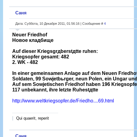
Саня
Дата: Суббота, 10 Декабря 2011, 01:56:16 | Сообщение #
4
Neuer Friedhof
Новое кладбище
Auf dieser Kriegsgrдberstдtte ruhen:
Kriegsopfer gesamt: 482
2. WK - 482
In einer gemeinsamen Anlage auf dem Neuen Friedho
Soldaten, 99 Sowjetbьrger, neun Polen, ein Ungar und
Auf sem Sowjetischen Friedhof haben 196 Kriegsopfe
117 unbekannt, ihre letzte Ruhestдtte
http://www.weltkriegsopfer.de/Friedho....69.html
Qui quaerit, reperit
Саня