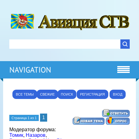
NAVIGATION
ВСЕ ТЕМЫ
СВЕЖИЕ
ПОИСК
РЕГИСТРАЦИЯ
ВХОД
1
Страница
1
из
1
Модератор форума:
Томик
,
Назаров
,