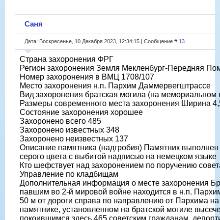
Саня
Дата: Воскресенье, 10 Декабря 2023, 12:34:15 | Сообщение #
13
Страна захоронения ФРГ
Регион захоронения Земля Мекленбург-Передняя По
Номер захоронения в ВМЦ 1708/107
Место захоронения н.п. Пархим Даммервегштрассе
Вид захоронения братская могила (на мемориальном
Размеры современного места захоронения Ширина 4,5 
Состояние захоронения хорошее
Захоронено всего 485
Захоронено известных 348
Захоронено неизвестных 137
Описание памятника (надгробия) Памятник выполнен 
серого цвета с выбитой надписью на немецком языке
Кто шефствует над захоронением по поручению совет
Управление по кладбищам
Дополнительная информация о месте захоронения Бр
павшим во 2-й мировой войне находится в н.п. Парх
50 м от дороги справа по направлению от Пархима на
памятнике, установленном на братской могиле высече
покоившимся здесь 465 советским гражданам, депорт