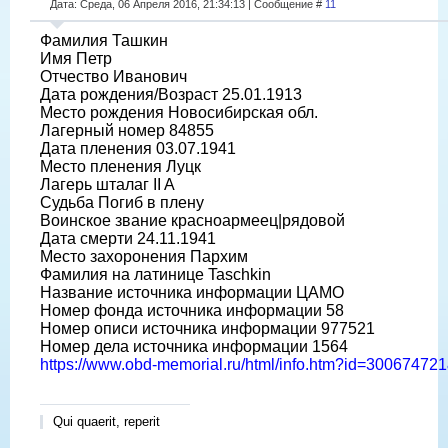
Дата: Среда, 06 Апреля 2016, 21:34:13 | Сообщение #
11
Фамилия Ташкин
Имя Петр
Отчество Иванович
Дата рождения/Возраст 25.01.1913
Место рождения Новосибирская обл.
Лагерный номер 84855
Дата пленения 03.07.1941
Место пленения Луцк
Лагерь шталаг II A
Судьба Погиб в плену
Воинское звание красноармеец|рядовой
Дата смерти 24.11.1941
Место захоронения Пархим
Фамилия на латинице Taschkin
Название источника информации ЦАМО
Номер фонда источника информации 58
Номер описи источника информации 977521
Номер дела источника информации 1564
https://www.obd-memorial.ru/html/info.htm?id=3006747
Qui quaerit, reperit