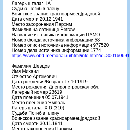
Лагерь шталаг II A
Судьба Погиб в плену
Воинское звание красноармеец|рядовой
Дата смерти 20.12.1941
Место захоронения Пархим
Фамилия на латинице Petrow
Название источника информации ЦАМО
Номер фонда источника информации 58
Номер описи источника информации 977520
Номер дела источника информации 1774
https://www.obd-memorial.ru/html/info.htm?id=300160691
Фамилия Шевцов
Имя Михаил
Отчество Артемович
Дата рождения/Возраст 17.10.1919
Место рождения Днепропетровская обл.
Лагерный номер 23619
Дата пленения 05.07.1941
Место пленения Ямполь
Лагерь шталаг X D (310)
Судьба Погиб в плену
Воинское звание красноармеец|рядовой
Дата смерти 30.11.1941
Место захоронения Пархим