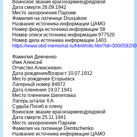
Воинское звание красноармеец|рядовой
Дата смерти 28.09.1942
Место захоронения Пархим
Фамилия на латинице Drusjakow
Название источника информации ЦАМО
Номер фонда источника информации 58
Номер описи источника информации 977520
Номер дела источника информации 1403
https://www.obd-memorial.ru/html/info.htm?id=300058200
Фамилия Демченко
Имя Алексей
Отчество Алексеевич
Дата рождения/Возраст 10.07.1912
Место рождения Егорьевск
Лагерный номер 84872
Дата пленения 19.07.1941
Место пленения Шепетовка
Лагерь шталаг II A
Судьба Погиб в плену
Воинское звание красноармеец|рядовой
Дата смерти 25.11.1941
Место захоронения Пархим
Фамилия на латинице Demtschenko
Название источника информации ЦАМО