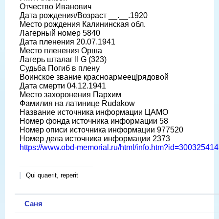
Отчество Иванович
Дата рождения/Возраст __.__.1920
Место рождения Калининская обл.
Лагерный номер 5840
Дата пленения 20.07.1941
Место пленения Орша
Лагерь шталаг II G (323)
Судьба Погиб в плену
Воинское звание красноармеец|рядовой
Дата смерти 04.12.1941
Место захоронения Пархим
Фамилия на латинице Rudakow
Название источника информации ЦАМО
Номер фонда источника информации 58
Номер описи источника информации 977520
Номер дела источника информации 2373
https://www.obd-memorial.ru/html/info.htm?id=300325414
Qui quaerit, reperit
Саня