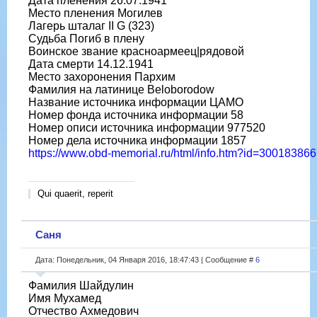
Дата пленения 26.07.1941
Место пленения Могилев
Лагерь шталаг II G (323)
Судьба Погиб в плену
Воинское звание красноармеец|рядовой
Дата смерти 14.12.1941
Место захоронения Пархим
Фамилия на латинице Beloborodow
Название источника информации ЦАМО
Номер фонда источника информации 58
Номер описи источника информации 977520
Номер дела источника информации 1857
https://www.obd-memorial.ru/html/info.htm?id=300183866
Qui quaerit, reperit
Саня
Дата: Понедельник, 04 Января 2016, 18:47:43 | Сообщение #
6
Фамилия Шайдулин
Имя Мухамед
Отчество Ахмедович