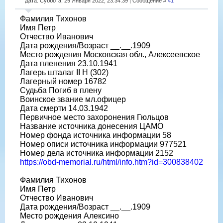
Дата: Суббота, 29 Января 2022, 23:34:39 | Сообщение #
41
Фамилия Тихонов
Имя Петр
Отчество Иванович
Дата рождения/Возраст __.__.1909
Место рождения Московская обл., Алексеевское
Дата пленения 23.10.1941
Лагерь шталаг II H (302)
Лагерный номер 16782
Судьба Погиб в плену
Воинское звание мл.офицер
Дата смерти 14.03.1942
Первичное место захоронения Гюльцов
Название источника донесения ЦАМО
Номер фонда источника информации 58
Номер описи источника информации 977521
Номер дела источника информации 2152
https://obd-memorial.ru/html/info.htm?id=300838402
Фамилия Тихонов
Имя Петр
Отчество Иванович
Дата рождения/Возраст __.__.1909
Место рождения Алексино