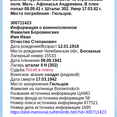
полк. Мать - Афонасья Андреевна. В плен
попал 08.09.41 г. Шталаг 302. Умер 17.03.42 г.
Место погребения - Гюльцов.
300711423
Информация о военнопленном
Фамилия Боровинских
Имя Иван
Отчество Степанович
Дата рождения/Возраст
12.01.1918
Место рождения Челябинская обл.,
Босказык
Лагерный номер 15533
Дата пленения
08.09.1941
Лагерь
шталаг II H (302)
Судьба
Погиб в плену
Воинское звание
солдат
(рядовой)
Дата смерти
17.03.1942
Место захоронения
Гюльцов
Фамилия на латинице Borowinskich
Название источника информации ЦАМО
Номер фонда источника информации 58
Номер описи источника информации 977521
Номер дела источника информации 1695
https://obd-memorial.ru/html/info.htm?id=300711423