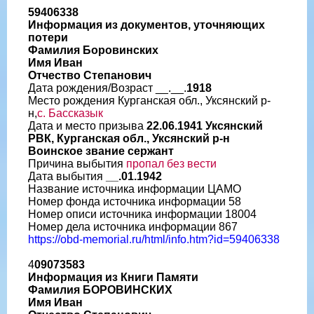
59406338
Информация из документов, уточняющих
потери
Фамилия Боровинских
Имя Иван
Отчество Степанович
Дата рождения/Возраст __.__.
1918
Место рождения Курганская обл., Уксянский р-
н,
с. Бассказык
Дата и место призыва
22.06.1941 Уксянский
РВК, Курганская обл., Уксянский р-н
Воинское звание сержант
Причина выбытия
пропал без вести
Дата выбытия
__.01.1942
Название источника информации ЦАМО
Номер фонда источника информации 58
Номер описи источника информации 18004
Номер дела источника информации 867
https://obd-memorial.ru/html/info.htm?id=59406338
4
09073583
Информация из Книги Памяти
Фамилия БОРОВИНСКИХ
Имя Иван