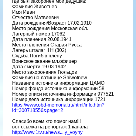
где был захоронен мой дедушка:
Фамилия Животнев
Имя Иван
Отчество Матвеевич
Дата рождения/Возраст 17.02.1910
Место рождения Московская обл.
Лагерный номер 17062
Дата пленения 20.08.1941
Место пленения Старая Русса
Лагерь шталаг II H (302)
Судьба Погиб в плену
Воинское звание мл.офицер
Дата смерти 19.03.1942
Место захоронения Гюльцов
Фамилия на латинице Shiwotnew
Название источника информации ЦАМО
Номер фонда источника информации 58
Номер описи источника информации 977521
Номер дела источника информации 1721
https://www.obd-memorial.ru/html/info.htm?
id=300718556&page=2
Спасибо всем кто помог нам!!!
вот ссылка на репортаж 1 канала
http://www.1tv.ru/news....y_voyny