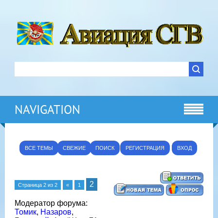
NAVIGATION
ВСЕ ТЕМЫ
СВЕЖИЕ
ПОИСК
РЕГИСТРАЦИЯ
ВХОД
2
Страница
2
из
2
«
1
Модератор форума:
Томик
,
Назаров
,