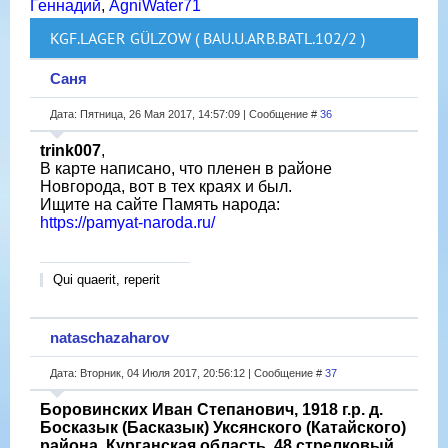
Геннадий
,
AgniWater71
KGF.LAGER GÜLZOW ( BAU.U.ARB.BATL.102/2 )
Саня
Дата: Пятница, 26 Мая 2017, 14:57:09 | Сообщение #
36
trink007
,
В карте написано, что пленен в районе
Новгорода, вот в тех краях и был.
Ищите на сайте Память народа:
https://pamyat-naroda.ru/
Qui quaerit, reperit
nataschazaharov
Дата: Вторник, 04 Июля 2017, 20:56:12 | Сообщение #
37
Боровинских Иван Степанович, 1918 г.р. д.
Босказык (Басказык) Уксянского (Катайского)
района. Курганская область. 48 стрелковый