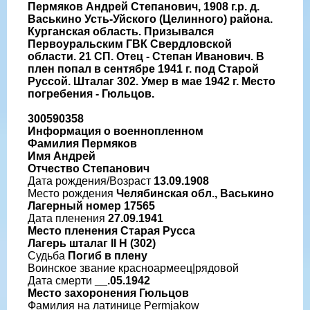
Пермяков Андрей Степанович, 1908 г.р. д.
Васькино Усть-Уйского (Целинного) района.
Курганская область. Призывался
Первоуральским ГВК Свердловской
области. 21 СП. Отец - Степан Иванович. В
плен попал в сентябре 1941 г. под Старой
Руссой. Шталаг 302. Умер в мае 1942 г. Место
погребения - Гюльцов.
300590358
Информация о военнопленном
Фамилия Пермяков
Имя Андрей
Отчество Степанович
Дата рождения/Возраст
13.09.1908
Место рождения
Челябинская обл., Васькино
Лагерный номер 17565
Дата пленения
27.09.1941
Место пленения Старая Русса
Лагерь шталаг II H (302)
Судьба
Погиб в плену
Воинское звание красноармеец|рядовой
Дата смерти
__.05.1942
Место захоронения Гюльцов
Фамилия на латинице Permjakow