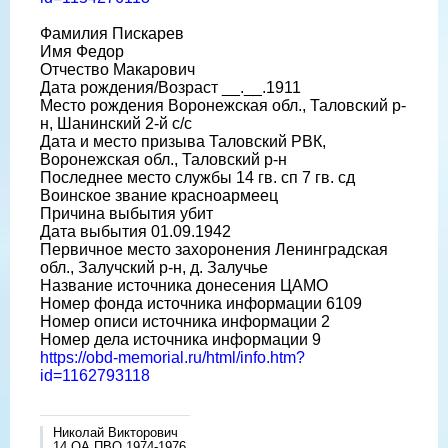
Фамилия Пискарев
Имя Федор
Отчество Макарович
Дата рождения/Возраст __.__.1911
Место рождения Воронежская обл., Таловский р-
н, Шанинский 2-й с/с
Дата и место призыва Таловский РВК,
Воронежская обл., Таловский р-н
Последнее место службы 14 гв. сп 7 гв. сд
Воинское звание красноармеец
Причина выбытия убит
Дата выбытия 01.09.1942
Первичное место захоронения Ленинградская
обл., Залучский р-н, д. Залучье
Название источника донесения ЦАМО
Номер фонда источника информации 6109
Номер описи источника информации 2
Номер дела источника информации 9
https://obd-memorial.ru/html/info.htm?
id=1162793118
Николай Викторович
14 ОА ПВО 1974-1976