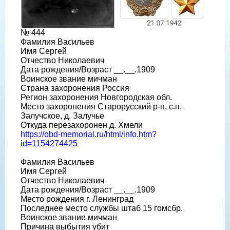
№ 444
Фамилия Васильев
Имя Сергей
Отчество Николаевич
Дата рождения/Возраст __.__.1909
Воинское звание мичман
Страна захоронения Россия
Регион захоронения Новгородская обл.
Место захоронения Старорусский р-н, с.п.
Залучское, д. Залучье
Откуда перезахоронен д. Хмели
https://obd-memorial.ru/html/info.htm?
id=1154274425
Фамилия Васильев
Имя Сергей
Отчество Николаевич
Дата рождения/Возраст __.__.1909
Место рождения г. Ленинград
Последнее место службы штаб 15 гомсбр.
Воинское звание мичман
Причина выбытия убит