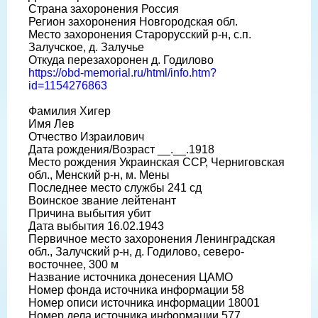
Страна захоронения Россия
Регион захоронения Новгородская обл.
Место захоронения Старорусский р-н, с.п.
Залучское, д. Залучье
Откуда перезахоронен д. Годилово
https://obd-memorial.ru/html/info.htm?
id=1154276863
Фамилия Хигер
Имя Лев
Отчество Израилович
Дата рождения/Возраст __.__.1918
Место рождения Украинская ССР, Черниговская
обл., Менский р-н, м. Мены
Последнее место службы 241 сд
Воинское звание лейтенант
Причина выбытия убит
Дата выбытия 16.02.1943
Первичное место захоронения Ленинградская
обл., Залучский р-н, д. Годилово, северо-
восточнее, 300 м
Название источника донесения ЦАМО
Номер фонда источника информации 58
Номер описи источника информации 18001
Номер дела источника информации 577