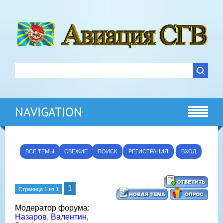
NAVIGATION
ВСЕ ТЕМЫ
СВЕЖИЕ
ПОИСК
РЕГИСТРАЦИЯ
ВХОД
1
Страница
1
из
1
Модератор форума:
Назаров
,
Валентин
,