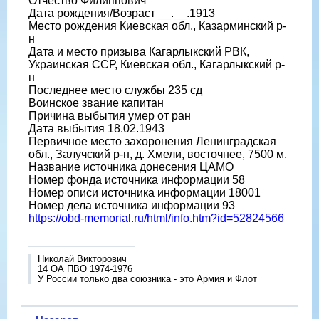
Отчество Филиппович
Дата рождения/Возраст __.__.1913
Место рождения Киевская обл., Казарминский р-
н
Дата и место призыва Кагарлыкский РВК,
Украинская ССР, Киевская обл., Кагарлыкский р-
н
Последнее место службы 235 сд
Воинское звание капитан
Причина выбытия умер от ран
Дата выбытия 18.02.1943
Первичное место захоронения Ленинградская
обл., Залучский р-н, д. Хмели, восточнее, 7500 м.
Название источника донесения ЦАМО
Номер фонда источника информации 58
Номер описи источника информации 18001
Номер дела источника информации 93
https://obd-memorial.ru/html/info.htm?id=52824566
Николай Викторович
14 ОА ПВО 1974-1976
У России только два союзника - это Армия и Флот