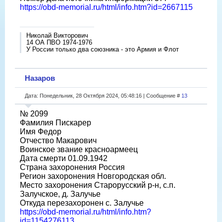
https://obd-memorial.ru/html/info.htm?id=2667115
Николай Викторович
14 ОА ПВО 1974-1976
У России только два союзника - это Армия и Флот
Назаров
Дата: Понедельник, 28 Октября 2024, 05:48:16 | Сообщение #
13
№ 2099
Фамилия Пискарер
Имя Федор
Отчество Макарович
Воинское звание красноармеец
Дата смерти 01.09.1942
Страна захоронения Россия
Регион захоронения Новгородская обл.
Место захоронения Старорусский р-н, с.п.
Залучское, д. Залучье
Откуда перезахоронен с. Залучье
https://obd-memorial.ru/html/info.htm?
id=1154276113