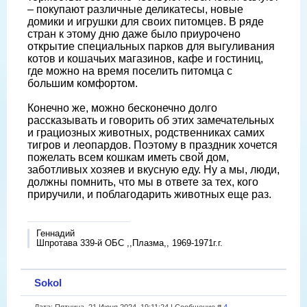
– покупают различные деликатесы, новые
домики и игрушки для своих питомцев. В ряде
стран к этому дню даже было приурочено
открытие специальных парков для выгуливания
котов и кошачьих магазинов, кафе и гостиниц,
где можно на время поселить питомца с
большим комфортом.
Конечно же, можно бесконечно долго
рассказывать и говорить об этих замечательных
и грациозных животных, родственниках самих
тигров и леопардов. Поэтому в праздник хочется
пожелать всем кошкам иметь свой дом,
заботливых хозяев и вкусную еду. Ну а мы, люди,
должны помнить, что мы в ответе за тех, кого
приручили, и поблагодарить животных еще раз.
Геннадий
Шпротава 339-й ОБС ,,Плазма,, 1969-1971г.г.
Sokol
Дата: Пятница, 21 Июня 2024, 19:11:24 | Сообщение #
4