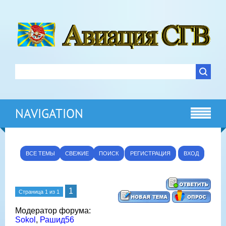
NAVIGATION
ВСЕ ТЕМЫ
СВЕЖИЕ
ПОИСК
РЕГИСТРАЦИЯ
ВХОД
1
Страница
1
из
1
Модератор форума:
Sokol
,
Рашид56