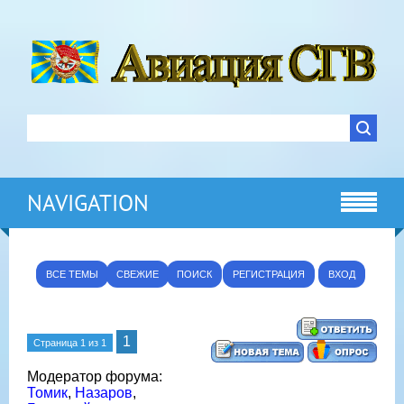
NAVIGATION
ВСЕ ТЕМЫ
СВЕЖИЕ
ПОИСК
РЕГИСТРАЦИЯ
ВХОД
1
Страница
1
из
1
Модератор форума:
Томик
,
Назаров
,