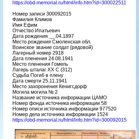
https://obd-memorial.ru/html/info.htm?id=300022511
Номер записи 300092015
Фамилия Климов
Имя Ефим
Отчество Ипатьевич
Дата рождения __.04.1897
Место рождения Смоленская обл.
Воинское звание солдат (рядовой)
Лагерный номер 2918
Дата пленения 24.08.1941
Место пленения Гомель
Лагерь шталаг XX C (312)
Судьба Погиб в плену
Дата смерти 25.11.1941
Место захоронения Кенигсдорф
Могила могила № 2
Название источника информации ЦАМО
Номер фонда источника информации 58
Номер описи источника информации 977520
Номер дела источника информации 1524
https://obd-memorial.ru/html/info.htm?id=300092015