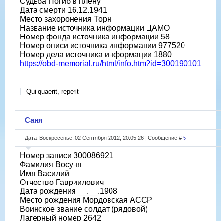
Судьба Погиб в плену
Дата смерти 16.12.1941
Место захоронения Торн
Название источника информации ЦАМО
Номер фонда источника информации 58
Номер описи источника информации 977520
Номер дела источника информации 1880
https://obd-memorial.ru/html/info.htm?id=300190101
Qui quaerit, reperit
Саня
Дата: Воскресенье, 02 Сентября 2012, 20:05:26 | Сообщение #
5
Номер записи 300086921
Фамилия Восуня
Имя Василий
Отчество Гавриилович
Дата рождения __.__.1908
Место рождения Мордовская АССР
Воинское звание солдат (рядовой)
Лагерный номер 2642