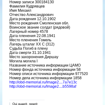
Номер записи 300184130
Фамилия Кудрявцев
Имя Михаил
Отчество Александрович
Дата рождения 12.10.1902
Место рождения Смоленская обл.
Воинское звание солдат (рядовой)
Лагерный номер 4578
Дата пленения 22.08.1941
Место пленения Гомель
Лагерь шталаг XX C (312)
Судьба Погиб в плену
Дата смерти 31.10.1941
Место захоронения Диршау
Могила могила I
Название источника информации ЦАМО
Номер фонда источника информации 58
Номер описи источника информации 977520
Номер дела источника информации 1858
http://obd-memorial.ru/Image2....7a7e13c
http://obd-memorial.ru/Image2....b5598af
Qui quaerit, reperit