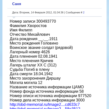
Саня
Дата: Вторник, 14 Февраля 2012, 01:04:36 | Сообщение #
2
Номер записи 300493770
Фамилия Хворостов
Имя Филипп
Отчество Михайлович
Дата рождения __.__.1911
Место рождения Головино
Воинское звание солдат (рядовой)
Лагерный номер 4626
Дата пленения 02.08.1941
Место пленения Кричев
Лагерь шталаг XX C (312)
Судьба Погиб в плену
Дата смерти 18.04.1942
Место захоронения Диршау
Могила могила 12
Название источника информации ЦАМО
Номер фонда источника информации 58
Номер описи источника информации 977520
Номер дела источника информации 3000
http://obd-memorial.ru/Image2....cd633c7
http://obd-memorial.ru/Image2....58e3512