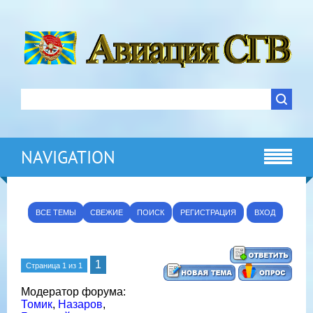
NAVIGATION
ВСЕ ТЕМЫ
СВЕЖИЕ
ПОИСК
РЕГИСТРАЦИЯ
ВХОД
1
Страница
1
из
1
Модератор форума:
Томик
,
Назаров
,