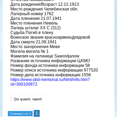
Дата рождения/Возраст 12.12.1913
Место рождения Челябинская обл.
Лагерный номер 1762
Дата пленения 21.07.1941
Место пленения Невель
Лагерь шталаг XX C (312)
Судьба Погиб в плену
Воинское звание красноармеец|рядовой
Дата смерти 21.09.1941
Место захоронения Меве
Могила могила № 1
Фамилия на латинице Sawostjanow
Название источника информации ЦАМО
Номер фонда источника информации 58
Номер описи источника информации 977520
Номер дела источника информации 1556
https://www.obd-memorial.ru/html/info.htm?
id=300100872
Qui quaerit, reperit
1
Страница
1
из
1