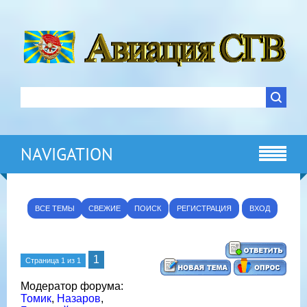
NAVIGATION
ВСЕ ТЕМЫ
СВЕЖИЕ
ПОИСК
РЕГИСТРАЦИЯ
ВХОД
1
Страница
1
из
1
Модератор форума:
Томик
,
Назаров
,