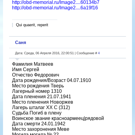
http://obd-memorial.ru/Image2....60134b7
http://obd-memorial.ru/Image2....6a19f16
Qui quaerit, reperit
Саня
Дата: Среда, 06 Апреля 2016, 22:00:51 | Сообщение #
4
Фамилия Матвеев
Имя Сергей
Отчество Федорович
Дата рождения/Возраст 04.07.1910
Место рождения Тверь
Лагерный номер 1310
Дата пленения 21.07.1941
Место пленения Новоржев
Лагерь шталаг XX C (312)
Судьба Погиб в плену
Воинское звание красноармеец|рядовой
Дата смерти 24.01.1942
Место захоронения Меве
Могила могила № 22