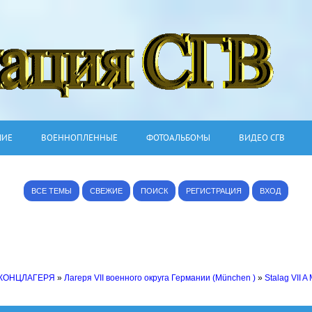
ШИЕ
ВОЕННОПЛЕННЫЕ
ФОТОАЛЬБОМЫ
ВИДЕО СГВ
ВСЕ ТЕМЫ
СВЕЖИЕ
ПОИСК
РЕГИСТРАЦИЯ
ВХОД
 КОНЦЛАГЕРЯ
»
Лагеря VII военного округа Германии (München )
»
Stalag VII A