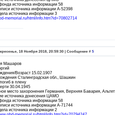
фонда источника информации 58
описи источника информации A-52398
дела источника информации 3
obd-memorial.ru/html/info.htm?id=70802714
кресенье, 18 Ноября 2018, 20:59:30 | Сообщение #
5
я Машаров
оргий
ждения/Возраст 15.02.1907
ождения Сталинградская обл., Шашкин
погиб в плену
ерти 30.04.1945
ое место захоронения Германия, Верхняя Бавария, Альтетт
ие источника донесения ЦАМО
фонда источника информации 58
описи источника информации A-71744
дела источника информации 2
/www.obd-memorial.ru/html/info.htm?id=70794247