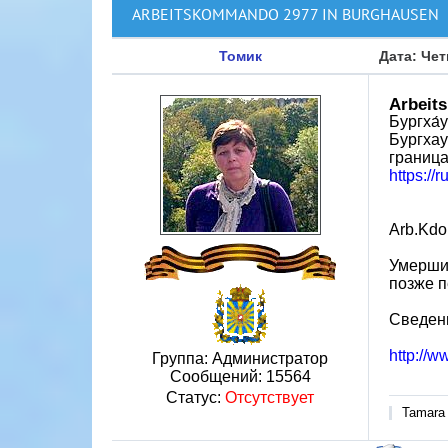
ARBEITSKOMMANDO 2977 IN BURGHAUSEN
Томик
Дата: Чет
Arbeit
Бургха́
Бургхау
граница
https://
Arb.Kdo
Умершие
позже п
Сведени
http://w
Группа: Администратор
Сообщений:
15564
Статус:
Отсутствует
Tamara