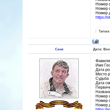
Номер 
Номер 
Номер 
https://
Tamara
Саня
Дата: Вос
Фамили
Имя Ге
Дата ро
Место р
Судьба 
Дата см
Первичн
Назван
Номер 
Номер 
Номер 
https:/