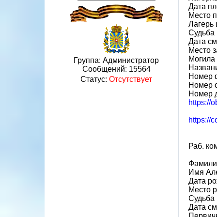
Дата пл
Место 
Лагерь 
Судьба 
Дата см
Место з
Могила 
Группа: Администратор
Назван
Сообщений:
15564
Номер 
Статус:
Отсутствует
Номер 
Номер 
https://
https://
Раб. ко
Фамили
Имя Ал
Дата ро
Место 
Судьба 
Дата см
Первич