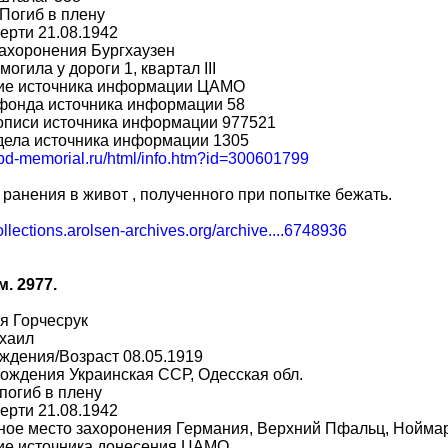
Погиб в плену
ерти 21.08.1942
ахоронения Бургхаузен
могила у дороги 1, квартал III
ие источника информации ЦАМО
фонда источника информации 58
описи источника информации 977521
дела источника информации 1305
obd-memorial.ru/html/info.htm?id=300601799
 ранения в живот , полученного при попытке бежать.
collections.arolsen-archives.org/archive....6748936
м. 2977.
я Горчесрук
хаил
ждения/Возраст 08.05.1919
ождения Украинская ССР, Одесская обл.
погиб в плену
ерти 21.08.1942
ное место захоронения Германия, Верхний Пфальц, Нойма
ие источника донесения ЦАМО