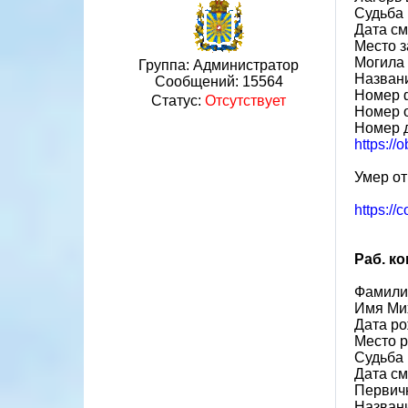
Судьба 
Дата см
Место з
Могила 
Группа: Администратор
Назван
Сообщений:
15564
Номер 
Статус:
Отсутствует
Номер 
Номер 
https://
Умер от
https://
Раб. ко
Фамили
Имя Ми
Дата ро
Место р
Судьба 
Дата см
Первич
Назван