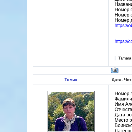
Назван
Номер 
Номер 
Номер 
https://
https://
Tamara
Томик
Дата: Чет
Номер 
Фамили
Имя Ал
Отчест
Дата ро
Место 
Воинско
Лагерн