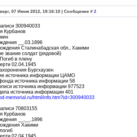
верг, 07 Июня 2012, 19:16:10 | Сообщение #
2
записи 300940033
я Курбанов
мин
ждения __.03.1896
ождения Сталинабадская обл., Хакими
е звание солдат (рядовой)
Погиб в плену
ерти 02.04.1945
ахоронения Бургхаузен
ие источника информации ЦАМО
фонда источника информации 58
описи источника информации 977523
дела источника информации 401
obd-memorial.ru/html/info.htm?id=300940033
записи 70803155
я Курбанов
ждения __.__.1896
рождения Хакими
погиб
ерти 02.04.1945