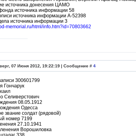
ие источника донесения ЦАМО
фонда источника информации 58
описи источника информации A-52398
дела источника информации 3
obd-memorial.ru/html/info.htm?id=70803662
верг, 07 Июня 2012, 19:22:19 | Сообщение #
4
записи 300601799
я Гончарук
хаил
во Селиверстович
ждения 08.05.1912
рождения Одесса
е звание солдат (рядовой)
ый номер 7199
енения 27.10.1941
пленения Ворошиловка
шталаг 338