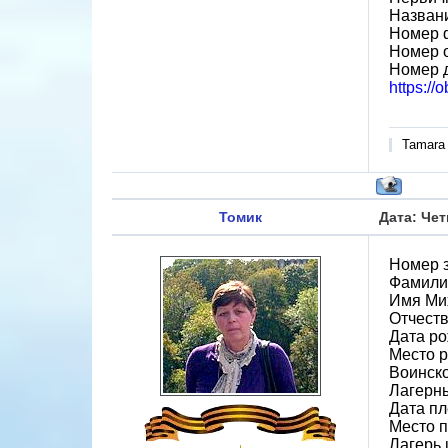
Назван
Номер 
Номер 
Номер 
https://
Tamara
Томик
Дата: Чет
Номер 
Фамили
Имя Ми
Отчест
Дата ро
Место 
Воинско
Лагерн
Дата пл
Место 
Лагерь 