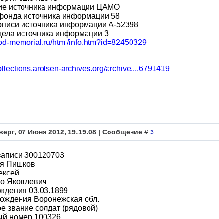
ие источника информации ЦАМО
фонда источника информации 58
описи источника информации A-52398
дела источника информации 3
obd-memorial.ru/html/info.htm?id=82450329
collections.arolsen-archives.org/archive....6791419
верг, 07 Июня 2012, 19:19:08 | Сообщение #
3
записи 300120703
я Пишков
ексей
во Яковлевич
ждения 03.03.1899
рождения Воронежская обл.
е звание солдат (рядовой)
ый номер 100326