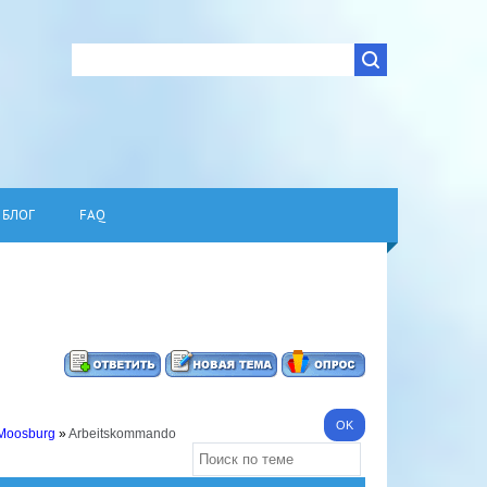
БЛОГ
FAQ
 Moosburg
»
Arbeitskommando