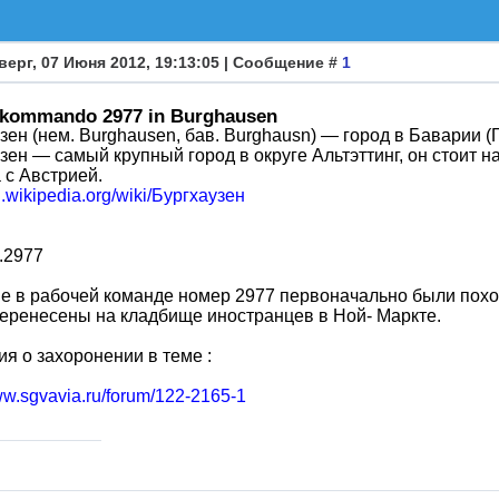
верг, 07 Июня 2012, 19:13:05 | Сообщение #
1
skommando 2977 in Burghausen
узен (нем. Burghausen, бав. Burghausn) — город в Баварии (Г
зен — самый крупный город в округе Альтэттинг, он стоит н
 с Австрией.
ru.wikipedia.org/wiki/Бургхаузен
.2977
 в рабочей команде номер 2977 первоначально были похо
еренесены на кладбище иностранцев в Ной- Маркте.
я о захоронении в теме :
ww.sgvavia.ru/forum/122-2165-1