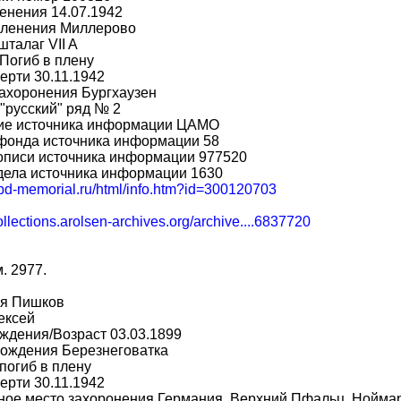
енения 14.07.1942
пленения Миллерово
шталаг VII A
Погиб в плену
ерти 30.11.1942
ахоронения Бургхаузен
"русский" ряд № 2
ие источника информации ЦАМО
фонда источника информации 58
описи источника информации 977520
дела источника информации 1630
obd-memorial.ru/html/info.htm?id=300120703
collections.arolsen-archives.org/archive....6837720
м. 2977.
я Пишков
ексей
ждения/Возраст 03.03.1899
рождения Березнеговатка
погиб в плену
ерти 30.11.1942
ное место захоронения Германия, Верхний Пфальц, Нойма