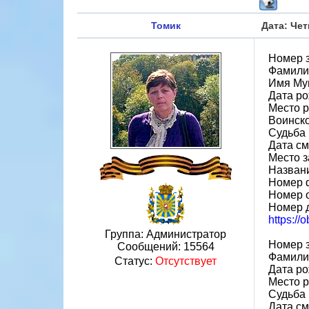
Томик
Дата: Чет
Номер 
Фамили
Имя Му
Дата ро
Место р
Воинско
Судьба 
Дата см
Место з
Назван
Номер 
Номер 
Номер 
https://
Группа: Администратор
Номер 
Сообщений:
15564
Фамили
Статус:
Отсутствует
Дата ро
Место 
Судьба 
Дата см