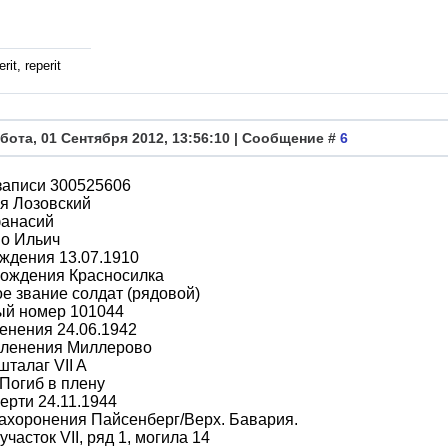
rit, reperit
бота, 01 Сентября 2012, 13:56:10 | Сообщение #
6
записи 300525606
я Лозовский
анасий
во Ильич
ждения 13.07.1910
рождения Красносилка
е звание солдат (рядовой)
ый номер 101044
енения 24.06.1942
пленения Миллерово
шталаг VII A
Погиб в плену
ерти 24.11.1944
ахоронения Пайсенберг/Верх. Бавария.
участок VII, ряд 1, могила 14