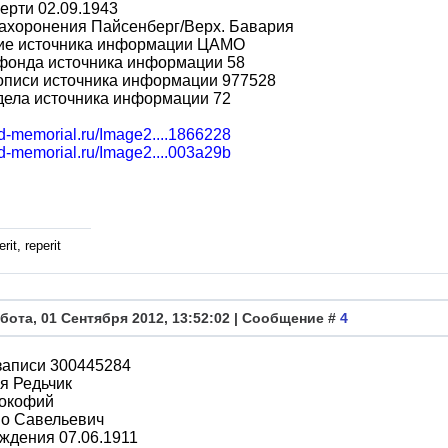
ерти 02.09.1943
ахоронения Пайсенберг/Верх. Бавария
ие источника информации ЦАМО
фонда источника информации 58
описи источника информации 977528
дела источника информации 72
bd-memorial.ru/Image2....1866228
bd-memorial.ru/Image2....003a29b
rit, reperit
бота, 01 Сентября 2012, 13:52:02 | Сообщение #
4
записи 300445284
я Редьчик
окофий
во Савельевич
ждения 07.06.1911