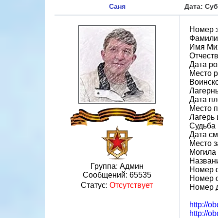
Саня
Дата: Суб
Номер 
Фамили
Имя Ми
Отчест
Дата ро
Место 
Воинско
Лагерн
Дата пл
Место 
Лагерь 
Судьба 
Дата см
Место з
Могила 
Назван
Группа: Админ
Номер 
Сообщений:
65535
Номер 
Статус:
Отсутствует
Номер 
http://o
http://o