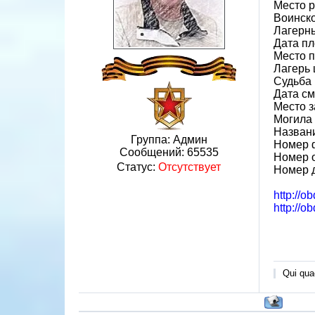
Место р
Воинско
Лагерн
Дата пл
Место 
Лагерь 
Судьба 
Дата см
Место з
Могила 
Назван
Группа: Админ
Номер 
Сообщений:
65535
Номер 
Статус:
Отсутствует
Номер 
http://o
http://o
Qui quae