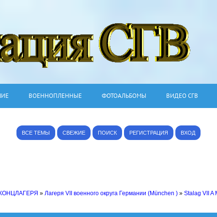
ШИЕ
ВОЕННОПЛЕННЫЕ
ФОТОАЛЬБОМЫ
ВИДЕО СГВ
ВСЕ ТЕМЫ
СВЕЖИЕ
ПОИСК
РЕГИСТРАЦИЯ
ВХОД
 КОНЦЛАГЕРЯ
»
Лагеря VII военного округа Германии (München )
»
Stalag VII A