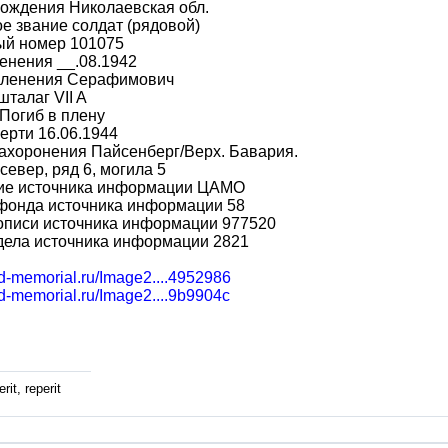
ождения Николаевская обл.
е звание солдат (рядовой)
ый номер 101075
енения __.08.1942
пленения Серафимович
шталаг VII A
Погиб в плену
ерти 16.06.1944
ахоронения Пайсенберг/Верх. Бавария.
север, ряд 6, могила 5
ие источника информации ЦАМО
фонда источника информации 58
описи источника информации 977520
дела источника информации 2821
bd-memorial.ru/Image2....4952986
bd-memorial.ru/Image2....9b9904c
rit, reperit