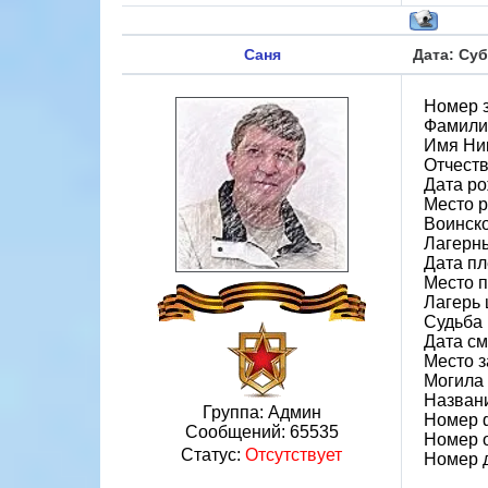
Саня
Дата: Суб
Номер 
Фамили
Имя Ни
Отчест
Дата ро
Место 
Воинско
Лагерн
Дата пл
Место 
Лагерь 
Судьба 
Дата см
Место з
Могила 
Назван
Группа: Админ
Номер 
Сообщений:
65535
Номер 
Статус:
Отсутствует
Номер 