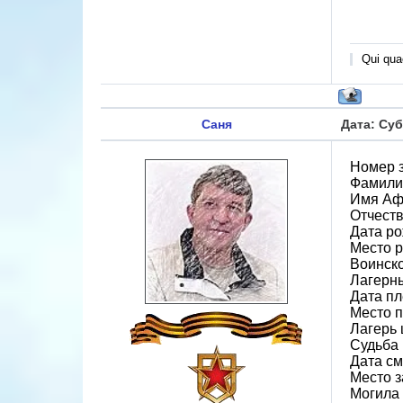
Qui quae
Саня
Дата: Суб
Номер 
Фамили
Имя Аф
Отчест
Дата ро
Место 
Воинско
Лагерн
Дата пл
Место 
Лагерь 
Судьба 
Дата см
Место з
Могила 