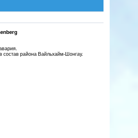
ßenberg
авария.
в состав района Вайльхайм-Шонгау.