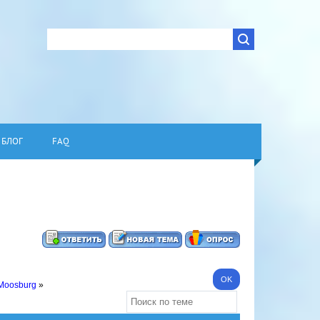
БЛОГ
FAQ
 Moosburg
»