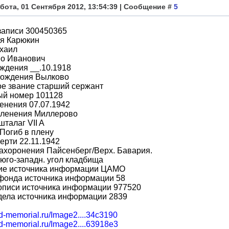
бота, 01 Сентября 2012, 13:54:39 | Сообщение #
5
записи 300450365
я Карюкин
хаил
во Иванович
ждения __.10.1918
рождения Вылково
е звание старший сержант
ый номер 101128
енения 07.07.1942
пленения Миллерово
шталаг VII A
Погиб в плену
ерти 22.11.1942
ахоронения Пайсенберг/Верх. Бавария.
юго-западн. угол кладбища
ие источника информации ЦАМО
фонда источника информации 58
описи источника информации 977520
дела источника информации 2839
bd-memorial.ru/Image2....34c3190
bd-memorial.ru/Image2....63918e3