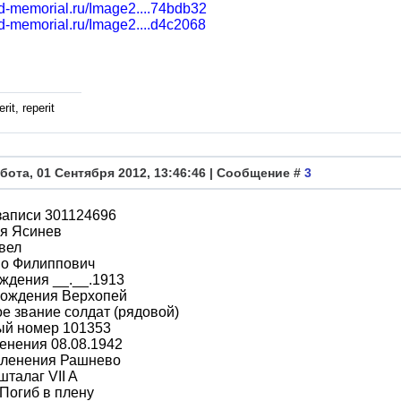
bd-memorial.ru/Image2....74bdb32
bd-memorial.ru/Image2....d4c2068
rit, reperit
бота, 01 Сентября 2012, 13:46:46 | Сообщение #
3
записи 301124696
я Ясинев
вел
во Филиппович
ждения __.__.1913
рождения Верхопей
е звание солдат (рядовой)
ый номер 101353
енения 08.08.1942
пленения Рашнево
шталаг VII A
Погиб в плену