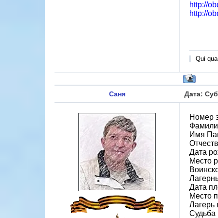
http://o
http://o
Qui quae
Саня
Дата: Суб
Номер 
Фамили
Имя Па
Отчест
Дата ро
Место 
Воинско
Лагерн
Дата пл
Место 
Лагерь 
Судьба 