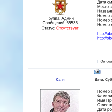
Дата см
Место з
Назван
Номер 
Группа: Админ
Номер 
Сообщений:
65535
Номер 
Статус:
Отсутствует
http://o
http://o
Qui quae
Саня
Дата: Суб
Номер 
Фамили
Имя Пр
Отчест
Дата ро