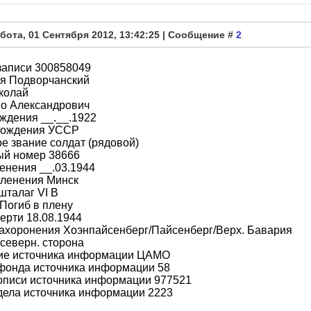
бота, 01 Сентября 2012, 13:42:25 | Сообщение #
2
записи 300858049
я Подворчанский
колай
во Александрович
ждения __.__.1922
рождения УССР
е звание солдат (рядовой)
ый номер 38666
енения __.03.1944
пленения Минск
шталаг VI B
Погиб в плену
ерти 18.08.1944
ахоронения Хоэнпайсенберг/Пайсенберг/Верх. Бавария
северн. сторона
ие источника информации ЦАМО
фонда источника информации 58
описи источника информации 977521
дела источника информации 2223