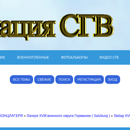
ШИЕ
ВОЕННОПЛЕННЫЕ
ФОТОАЛЬБОМЫ
ВИДЕО СГВ
ВСЕ ТЕМЫ
СВЕЖИЕ
ПОИСК
РЕГИСТРАЦИЯ
ВХОД
 КОНЦЛАГЕРЯ
»
Лагеря XVIII военного округа Германии ( Salzburg )
»
Stalag XVI