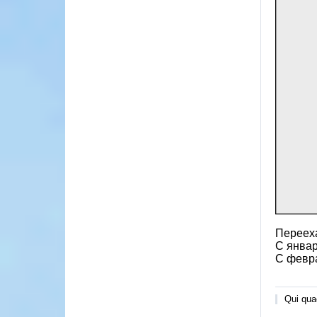
Перееха
С январ
C февра
Qui quae