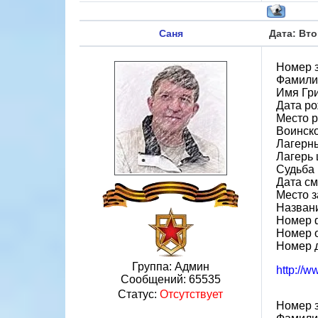
Саня
Дата: Вто
Номер 
Фамили
Имя Гр
Дата ро
Место р
Воинск
Лагерн
Лагерь 
Судьба 
Дата см
Место з
Назван
Номер 
Номер 
Номер 
Группа: Админ
http://
Сообщений:
65535
Статус:
Отсутствует
Номер 