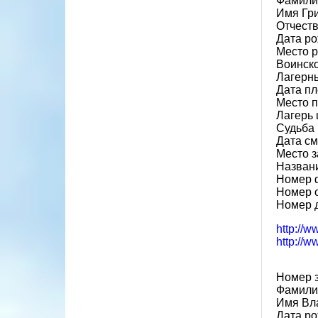
Фамили
Имя Гр
Отчест
Дата ро
Место 
Воинско
Лагерн
Дата пл
Место 
Лагерь 
Судьба 
Дата см
Место з
Назван
Номер 
Номер 
Номер 
http://w
http://
Номер 
Фамили
Имя Вл
Дата ро