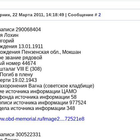
рник, 22 Марта 2011, 14:18:49 | Сообщение #
2
записи 290068404
я Лохин
игорий
ждения 13.01.1911
ождения Пензенская обл., Мокшан
ое звание рядовой
ый номер 44674
шталаг VIII E (308)
Погиб в плену
ерти 19.02.1943
ахоронения Вагна (советское кладбище)
ие источника информации ЦАМО
фонда источника информации 58
описи источника информации 977524
дела источника информации 348
www.obd-memorial.ru/Image2....72521e8
записи 300522331