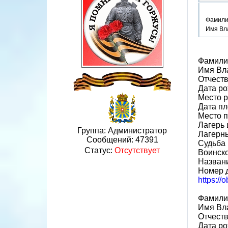
Фамили
Имя Вл
Фамили
Имя Вл
Отчест
Дата ро
Место 
Дата пл
Место 
Лагерь 
Группа: Администратор
Лагерн
Сообщений:
47391
Судьба 
Статус:
Отсутствует
Воинск
Названи
Номер 
https://
Фамили
Имя Вл
Отчест
Дата ро