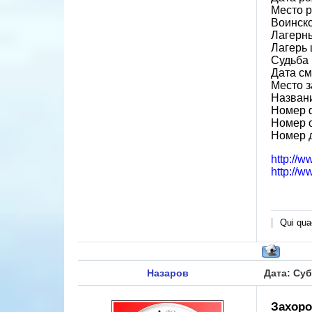
Место 
Воинско
Лагерн
Лагерь 
Судьба 
Дата см
Место з
Назван
Номер 
Номер 
Номер 
http://w
http://w
Qui quae
Назаров
Дата: Суб
Захоро