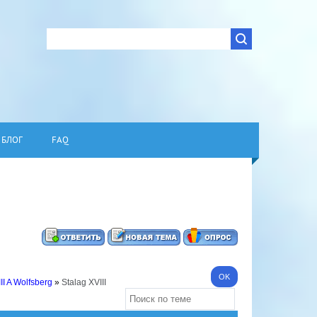
БЛОГ
FAQ
II A Wolfsberg
»
Stalag XVIII