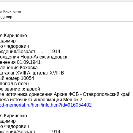
я Кириченко
адимир
я Кириченко
адимир
во Федорович
ждения/Возраст __.__.1914
рождения Ново-Александровск
енения 01.09.1941
пленения Коховка
шталаг XVIII A, шталаг XVIII B
ый номер 10054
попал в плен
ое звание рядовой
е источника донесения Архив ФСБ - Ставропольский край
дела источника информации Мешок 2
obd-memorial.ru/html/info.htm?id=916054402
я Кириченко
адимир
во Федорович
ждения/Возраст __.__.1914