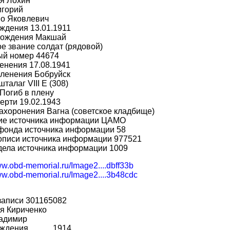
я Лохин
игорий
во Яковлевич
ждения 13.01.1911
рождения Макшай
е звание солдат (рядовой)
ый номер 44674
енения 17.08.1941
пленения Бобруйск
шталаг VIII E (308)
Погиб в плену
ерти 19.02.1943
ахоронения Вагна (советское кладбище)
ие источника информации ЦАМО
фонда источника информации 58
описи источника информации 977521
дела источника информации 1009
ww.obd-memorial.ru/Image2....dbff33b
www.obd-memorial.ru/Image2....3b48cdc
записи 301165082
я Кириченко
адимир
ждения __.__.1914