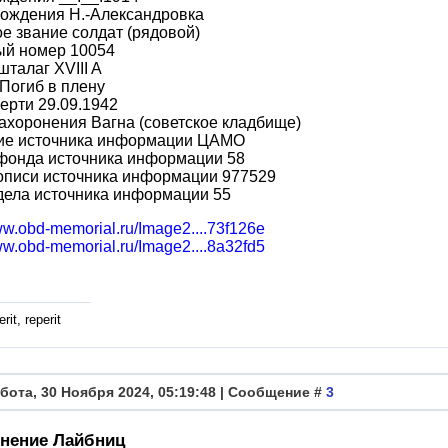
рождения Н.-Александровка
е звание солдат (рядовой)
ый номер 10054
шталаг XVIII A
Погиб в плену
ерти 29.09.1942
ахоронения Вагна (советское кладбище)
ие источника информации ЦАМО
фонда источника информации 58
описи источника информации 977529
дела источника информации 55
ww.obd-memorial.ru/Image2....73f126e
ww.obd-memorial.ru/Image2....8a32fd5
rit, reperit
бота, 30 Ноября 2024, 05:19:48 | Сообщение #
3
нение Лайбниц