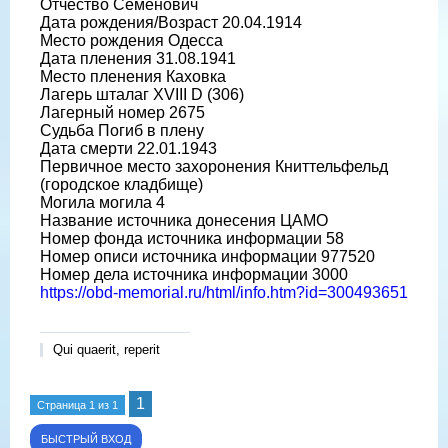
Отчество Семенович
Дата рождения/Возраст 20.04.1914
Место рождения Одесса
Дата пленения 31.08.1941
Место пленения Каховка
Лагерь шталаг XVIII D (306)
Лагерный номер 2675
Судьба Погиб в плену
Дата смерти 22.01.1943
Первичное место захоронения Книттельфельд
(городское кладбище)
Могила могила 4
Название источника донесения ЦАМО
Номер фонда источника информации 58
Номер описи источника информации 977520
Номер дела источника информации 3000
https://obd-memorial.ru/html/info.htm?id=300493651
Qui quaerit, reperit
1
Страница
1
из
1