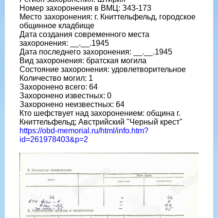
Номер захоронения в ВМЦ: З43-173
Место захоронения: г. Книттельфельд, городское
общинное кладбище
Дата создания современного места
захоронения: __.__.1945
Дата последнего захоронения: __.__.1945
Вид захоронения: братская могила
Состояние захоронения: удовлетворительное
Количество могил: 1
Захоронено всего: 64
Захоронено известных: 0
Захоронено неизвестных: 64
Кто шефствует над захоронением: община г.
Книттельфельд; Австрийский "Черный крест"
https://obd-memorial.ru/html/info.htm?
id=261978403&p=2