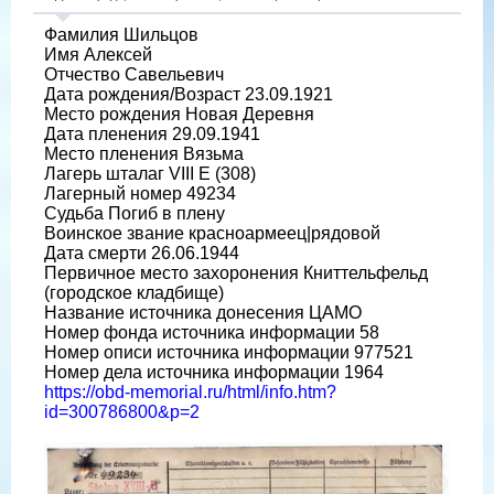
Фамилия Шильцов
Имя Алексей
Отчество Савельевич
Дата рождения/Возраст 23.09.1921
Место рождения Новая Деревня
Дата пленения 29.09.1941
Место пленения Вязьма
Лагерь шталаг VIII E (308)
Лагерный номер 49234
Судьба Погиб в плену
Воинское звание красноармеец|рядовой
Дата смерти 26.06.1944
Первичное место захоронения Книттельфельд
(городское кладбище)
Название источника донесения ЦАМО
Номер фонда источника информации 58
Номер описи источника информации 977521
Номер дела источника информации 1964
https://obd-memorial.ru/html/info.htm?
id=300786800&p=2