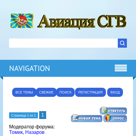
NAVIGATION
ВСЕ ТЕМЫ
СВЕЖИЕ
ПОИСК
РЕГИСТРАЦИЯ
ВХОД
1
Страница
1
из
1
Модератор форума:
Томик
,
Назаров