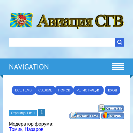
NAVIGATION
ВСЕ ТЕМЫ
СВЕЖИЕ
ПОИСК
РЕГИСТРАЦИЯ
ВХОД
1
Страница
1
из
1
Модератор форума:
Томик
,
Назаров