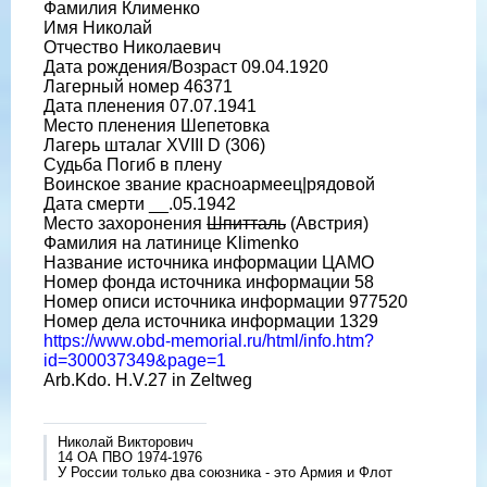
Фамилия Клименко
Имя Николай
Отчество Николаевич
Дата рождения/Возраст 09.04.1920
Лагерный номер 46371
Дата пленения 07.07.1941
Место пленения Шепетовка
Лагерь шталаг XVIII D (306)
Судьба Погиб в плену
Воинское звание красноармеец|рядовой
Дата смерти __.05.1942
Место захоронения
Шпитталь
(Австрия)
Фамилия на латинице Klimenko
Название источника информации ЦАМО
Номер фонда источника информации 58
Номер описи источника информации 977520
Номер дела источника информации 1329
https://www.obd-memorial.ru/html/info.htm?
id=300037349&page=1
Arb.Kdo. H.V.27 in Zeltweg
Николай Викторович
14 ОА ПВО 1974-1976
У России только два союзника - это Армия и Флот