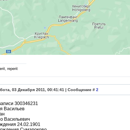
rit, reperit
бота, 03 Декабря 2011, 00:41:41 | Сообщение #
2
записи 300346231
я Васильев
ан
во Васильевич
ждения 24.02.1901
рождения Сумароково