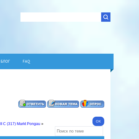
БЛОГ
FAQ
III C (317) Markt Pongau
»