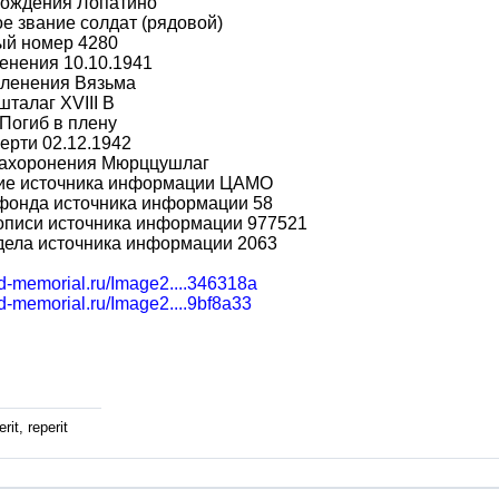
рождения Лопатино
е звание солдат (рядовой)
ый номер 4280
енения 10.10.1941
пленения Вязьма
шталаг XVIII B
Погиб в плену
ерти 02.12.1942
захоронения Мюрццушлаг
ие источника информации ЦАМО
фонда источника информации 58
описи источника информации 977521
дела источника информации 2063
bd-memorial.ru/Image2....346318a
bd-memorial.ru/Image2....9bf8a33
rit, reperit