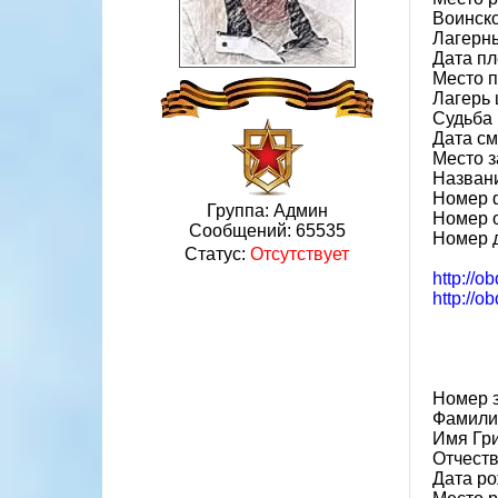
Воинско
Лагерн
Дата пл
Место 
Лагерь 
Судьба 
Дата см
Место 
Назван
Номер 
Группа: Админ
Номер 
Сообщений:
65535
Номер 
Статус:
Отсутствует
http://o
http://o
Номер 
Фамили
Имя Гр
Отчест
Дата ро