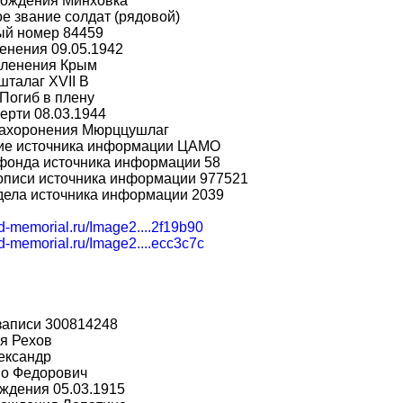
рождения Минховка
е звание солдат (рядовой)
ый номер 84459
енения 09.05.1942
пленения Крым
шталаг XVII B
Погиб в плену
ерти 08.03.1944
захоронения Мюрццушлаг
ие источника информации ЦАМО
фонда источника информации 58
описи источника информации 977521
дела источника информации 2039
bd-memorial.ru/Image2....2f19b90
bd-memorial.ru/Image2....ecc3c7c
записи 300814248
я Рехов
ександр
во Федорович
ждения 05.03.1915