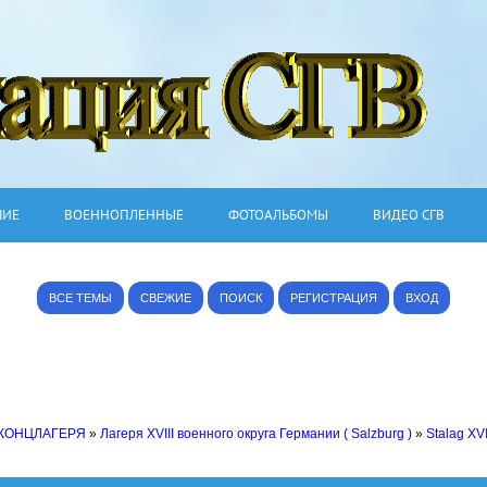
ШИЕ
ВОЕННОПЛЕННЫЕ
ФОТОАЛЬБОМЫ
ВИДЕО СГВ
ВСЕ ТЕМЫ
СВЕЖИЕ
ПОИСК
РЕГИСТРАЦИЯ
ВХОД
 КОНЦЛАГЕРЯ
»
Лагеря XVIII военного округа Германии ( Salzburg )
»
Stalag XV