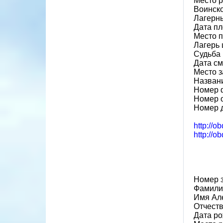
Место 
Воинско
Лагерн
Дата пл
Место 
Лагерь 
Судьба 
Дата см
Место 
Назван
Номер 
Номер 
Номер 
http://o
http://o
Номер 
Фамили
Имя Ал
Отчест
Дата ро