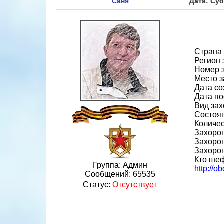
Саня
Дата: Суб
Страна
Регион
Номер 
Место з
Дата со
Дата по
Вид зах
Состоя
Количес
Захорон
Захорон
Захоро
Кто шеф
Группа: Админ
http://o
Сообщений:
65535
Статус:
Отсутствует