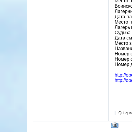
Место 
Воинско
Лагерн
Дата пл
Место 
Лагерь 
Судьба 
Дата см
Место 
Назван
Номер 
Номер 
Номер 
http://o
http://o
Qui quae