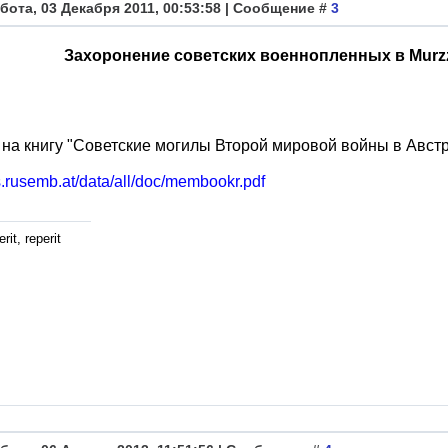
бота, 03 Декабря 2011, 00:53:58 | Сообщение #
3
Захоронение советских военнопленных в Murzz
на книгу "Советские могилы Второй мировой войны в Австр
us.rusemb.at/data/all/doc/membookr.pdf
rit, reperit