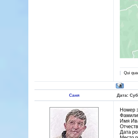
Qui quae
Саня
Дата: Суб
Номер 
Фамили
Имя Ив
Отчест
Дата ро
Место 