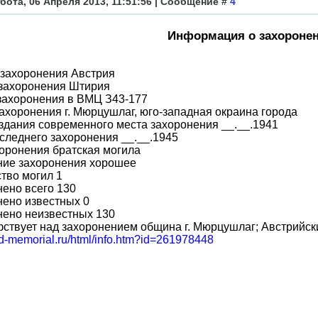
бота, 06 Апреля 2013, 11:51:56 | Сообщение #
4
Информация о захороне
 захоронения Австрия
 захоронения Штирия
захоронения в ВМЦ З43-177
ахоронения г. Мюрцушлаг, юго-западная окраина города
здания современного места захоронения __.__.1941
следнего захоронения __.__.1945
оронения братская могила
ние захоронения хорошее
тво могил 1
ено всего 130
ено известных 0
нено неизвестных 130
ствует над захоронением община г. Мюрцушлаг; Австрийск
bd-memorial.ru/html/info.htm?id=261978448