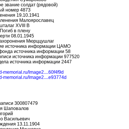
е звание солдат (рядовой)
ый номер 4873
енения 19.10.1941
пленения Малоярославец
шталаг XVIII B
Погиб в плену
ерти 08.01.1945
захоронения Мюрццушлаг
ие источника информации ЦАМО
фонда источника информации 58
описи источника информации 977520
дела источника информации 2447
bd-memorial.ru/Image2....60f4f9d
bd-memorial.ru/Image2....e93774d
записи 300807479
я Шаповалов
игорий
во Васильевич
ждения 13.11.1904