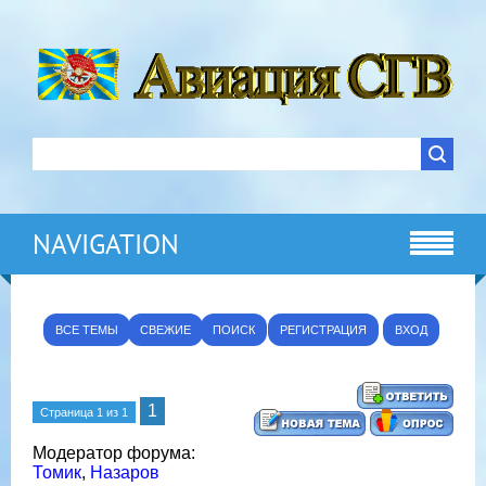
NAVIGATION
ВСЕ ТЕМЫ
СВЕЖИЕ
ПОИСК
РЕГИСТРАЦИЯ
ВХОД
1
Страница
1
из
1
Модератор форума:
Томик
,
Назаров