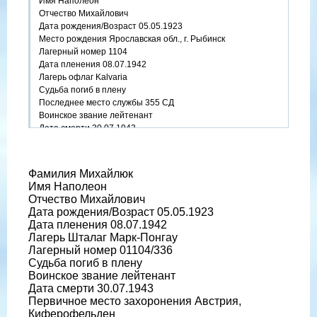
Имя Наполеон
Отчество Михайлович
Дата рождения/Возраст 05.05.1923
Место рождения Ярославская обл., г. Рыбинск
Лагерный номер 1104
Дата пленения 08.07.1942
Лагерь офлаг Kalvaria
Судьба погиб в плену
Последнее место службы 355 СД
Воинское звание лейтенант
Дата смерти 30.07.1943
Название источника информации ЦАМО
Номер фонда источника информации Картотека
военнопленных офицеров
Фамилия Михайлюк
http://obd-memorial.ru/html/info.htm?id=272018078&page=2
Имя Наполеон
Отчество Михайлович
Дата рождения/Возраст 05.05.1923
Дата пленения 08.07.1942
Лагерь Шталаг Марк-Понгау
Лагерный номер 01104/336
Судьба погиб в плену
Воинское звание лейтенант
Дата смерти 30.07.1943
Первичное место захоронения Австрия,
Киферофельден