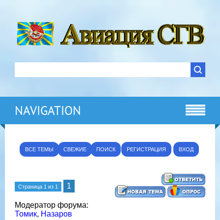
NAVIGATION
ВСЕ ТЕМЫ
СВЕЖИЕ
ПОИСК
РЕГИСТРАЦИЯ
ВХОД
1
Страница
1
из
1
Модератор форума:
Томик
,
Назаров