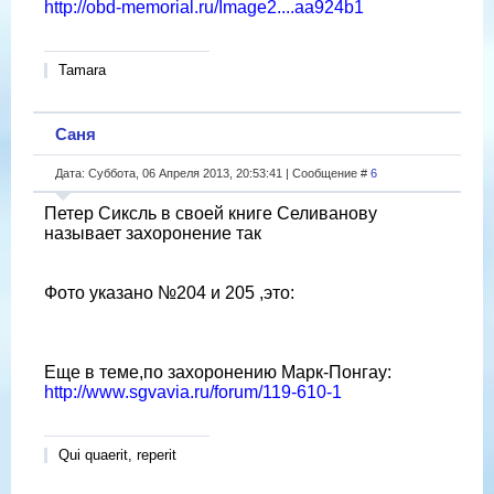
http://obd-memorial.ru/Image2....aa924b1
Tamara
Саня
Дата: Суббота, 06 Апреля 2013, 20:53:41 | Сообщение #
6
Петер Сиксль в своей книге Селиванову
называет захоронение так
Фото указано №204 и 205 ,это:
Еще в теме,по захоронению Марк-Понгау:
http://www.sgvavia.ru/forum/119-610-1
Qui quaerit, reperit