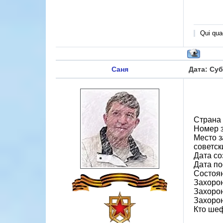
Qui quae
Саня
Дата: Суб
Страна
Номер 
Место з
советск
Дата со
Дата по
Состоя
Захорон
Захоро
Захоро
Кто шеф