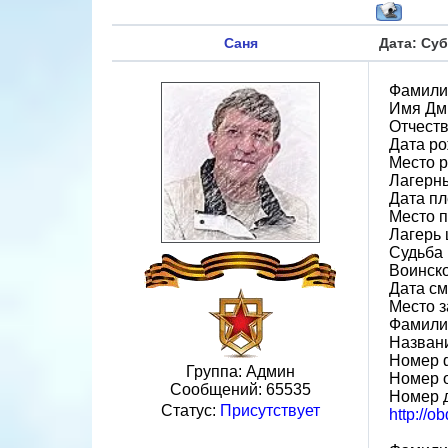
Саня
Дата: Суб
Фамили
Имя Дм
Отчест
Дата ро
Место р
Лагерн
Дата пл
Место 
Лагерь 
Судьба 
Воинско
Дата см
Место 
Фамилия
Назван
Номер 
Группа: Админ
Номер 
Сообщений:
65535
Номер 
Статус:
Присутствует
http://o