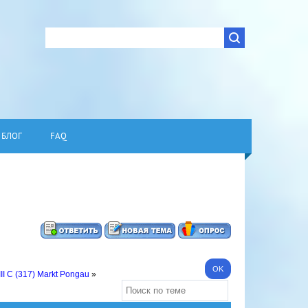
БЛОГ
FAQ
III C (317) Markt Pongau
»