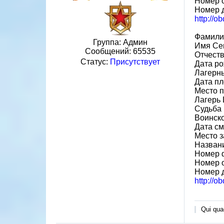
Номер 
Номер 
http://o
Фамили
Группа: Админ
Имя Се
Сообщений:
65535
Отчест
Статус:
Присутствует
Дата ро
Лагерн
Дата пл
Место п
Лагерь
Судьба 
Воинск
Дата см
Место з
Назван
Номер 
Номер 
Номер 
http://o
Qui quae