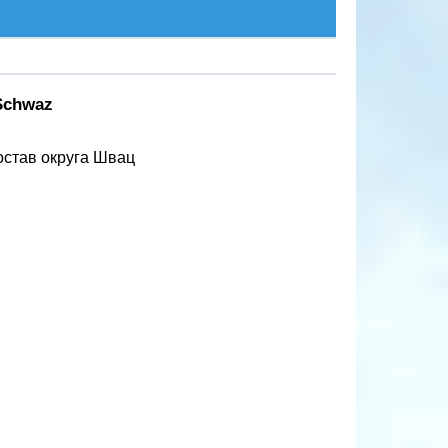
Schwaz
остав округа Швац