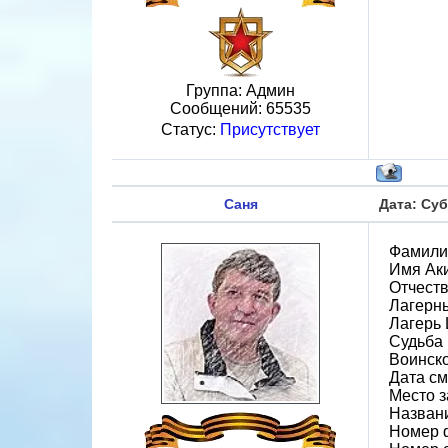
Группа: Админ
Сообщений:
65535
Статус:
Присутствует
Саня
Дата: Суб
Фамили
Имя Ак
Отчест
Лагерн
Лагерь
Судьба 
Воинск
Дата см
Место з
Назван
Номер 