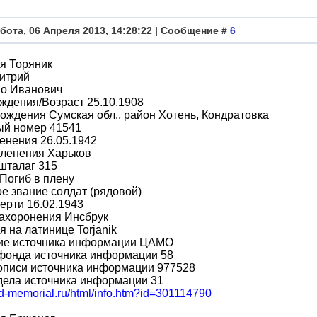
бота, 06 Апреля 2013, 14:28:22 | Сообщение #
6
я Торяник
итрий
во Иванович
ждения/Возраст 25.10.1908
ождения Сумская обл., район Хотень, Кондратовка
ый номер 41541
енения 26.05.1942
пленения Харьков
шталаг 315
Погиб в плену
е звание солдат (рядовой)
ерти 16.02.1943
захоронения Инсбрук
 на латинице Torjanik
ие источника информации ЦАМО
фонда источника информации 58
описи источника информации 977528
дела источника информации 31
bd-memorial.ru/html/info.htm?id=301114790