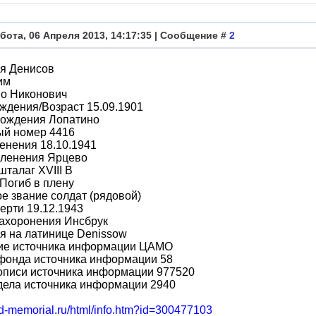
бота, 06 Апреля 2013, 14:17:35 | Сообщение #
2
я Денисов
им
во Никонович
ждения/Возраст 15.09.1901
рождения Лопатино
ый номер 4416
енения 18.10.1941
пленения Ярцево
шталаг XVIII B
Погиб в плену
е звание солдат (рядовой)
ерти 19.12.1943
захоронения Инсбрук
я на латинице Denissow
ие источника информации ЦАМО
фонда источника информации 58
описи источника информации 977520
дела источника информации 2940
bd-memorial.ru/html/info.htm?id=300477103