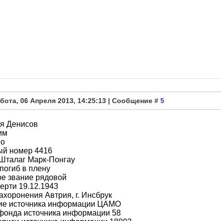
бота, 06 Апреля 2013, 14:25:13 | Сообщение #
5
я Денисов
им
во
ый номер 4416
 Шталаг Марк-Понгау
погиб в плену
ое звание рядовой
ерти 19.12.1943
ахоронения Автрия, г. Инсбрук
ие источника информации ЦАМО
фонда источника информации 58