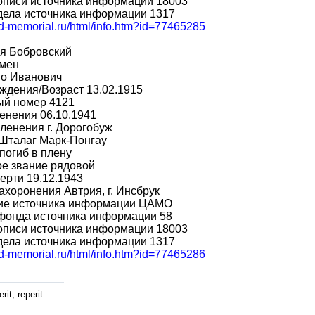
описи источника информации 18003
дела источника информации 1317
bd-memorial.ru/html/info.htm?id=77465285
я Бобровский
мен
во Иванович
ждения/Возраст 13.02.1915
ый номер 4121
енения 06.10.1941
ленения г. Дорогобуж
 Шталаг Марк-Понгау
погиб в плену
ое звание рядовой
ерти 19.12.1943
ахоронения Автрия, г. Инсбрук
ие источника информации ЦАМО
фонда источника информации 58
описи источника информации 18003
дела источника информации 1317
bd-memorial.ru/html/info.htm?id=77465286
rit, reperit