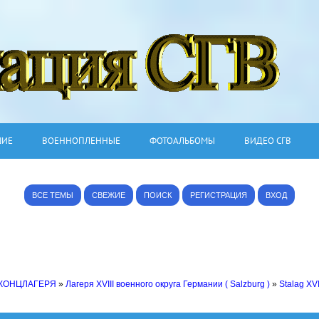
ШИЕ
ВОЕННОПЛЕННЫЕ
ФОТОАЛЬБОМЫ
ВИДЕО СГВ
ВСЕ ТЕМЫ
СВЕЖИЕ
ПОИСК
РЕГИСТРАЦИЯ
ВХОД
 КОНЦЛАГЕРЯ
»
Лагеря XVIII военного округа Германии ( Salzburg )
»
Stalag XV