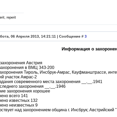
rit, reperit
бота, 06 Апреля 2013, 14:21:11 | Сообщение #
3
Информация о захороне
 захоронения Австрия
захоронения в ВМЦ З43-200
ахоронения Тироль, Инсбрук-Амрас, Кауфманштрассе, инт
ий участок Амрас-2
здания современного места захоронения __.__.1941
следнего захоронения __.__.1946
ние захоронения хорошее
ено всего 141
нено известных 132
нено неизвестных 9
ствует над захоронением община г. Инсбрук; Австрийский 