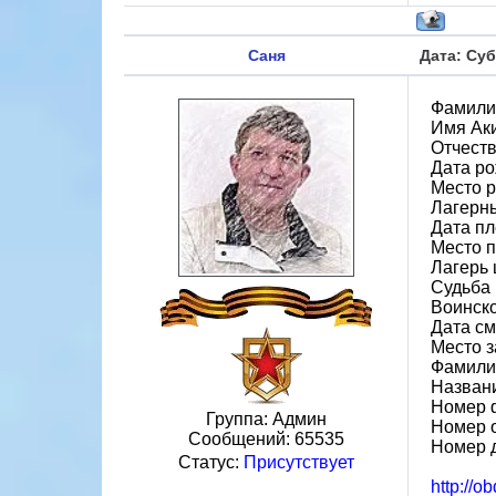
Саня
Дата: Суб
Фамили
Имя Ак
Отчест
Дата ро
Место 
Лагерн
Дата пл
Место 
Лагерь 
Судьба 
Воинско
Дата см
Место 
Фамили
Назван
Номер 
Группа: Админ
Номер 
Сообщений:
65535
Номер 
Статус:
Присутствует
http://o