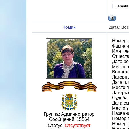
Tamara
Томик
Дата: Вос
Номер 
Фамили
Имя Фе
Отчест
Дата ро
Место 
Воинск
Лагерн
Дата пл
Место 
Лагерь ш
Судьба 
Дата см
Место 
Назван
Группа: Администратор
Номер 
Сообщений:
15564
Номер 
Статус:
Отсутствует
Номер 