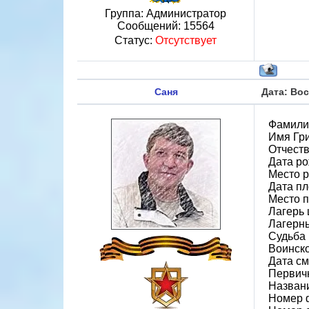
Группа: Администратор
Сообщений:
15564
Статус:
Отсутствует
Саня
Дата: Вос
Фамили
Имя Гр
Отчест
Дата ро
Место р
Дата пл
Место 
Лагерь 
Лагерн
Судьба 
Воинск
Дата см
Первич
Назван
Номер 