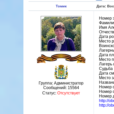
Томик
Дата: Вос
Номер 
Фамили
Имя Ал
Отчест
Дата ро
Место р
Воинско
Лагерн
Дата пл
Место 
Лагерь ш
Судьба 
Дата см
Место 
Назван
Группа: Администратор
Номер 
Сообщений:
15564
Номер 
Статус:
Отсутствует
Номер 
http://o
http://o