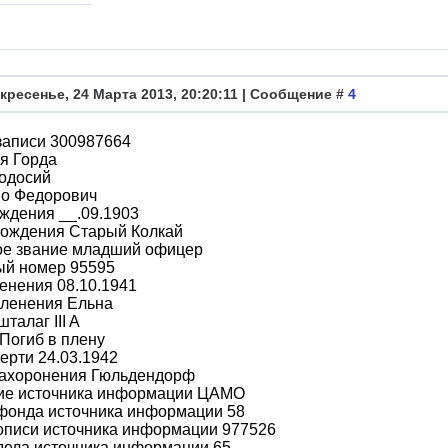
кресенье, 24 Марта 2013, 20:20:11 | Сообщение #
4
записи 300987664
я Горда
одосий
во Федорович
ждения __.09.1903
рождения Старый Колкай
ое звание младший офицер
ый номер 95595
енения 08.10.1941
пленения Ельна
талаг III A
Погиб в плену
ерти 24.03.1942
захоронения Гюльдендорф
ие источника информации ЦАМО
фонда источника информации 58
описи источника информации 977526
дела источника информации 65