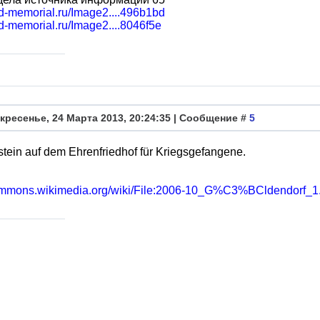
bd-memorial.ru/Image2....496b1bd
bd-memorial.ru/Image2....8046f5e
кресенье, 24 Марта 2013, 20:24:35 | Сообщение #
5
tein auf dem Ehrenfriedhof für Kriegsgefangene.
commons.wikimedia.org/wiki/File:2006-10_G%C3%BCldendorf_1