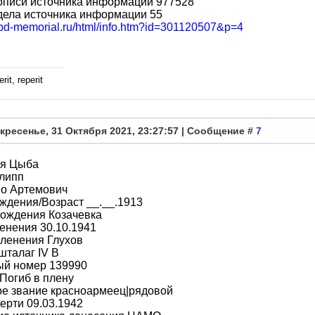
описи источника информации 977528
дела источника информации 55
/obd-memorial.ru/html/info.htm?id=301120507&p=4
rit, reperit
кресенье, 31 Октября 2021, 23:27:57 | Сообщение #
7
я Цыба
липп
во Артемович
ждения/Возраст __.__.1913
рождения Козачевка
енения 30.10.1941
ленения Глухов
шталаг IV B
ый номер 139990
Погиб в плену
ое звание красноармеец|рядовой
ерти 09.03.1942