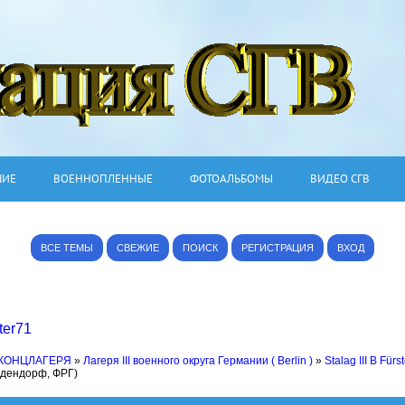
ШИЕ
ВОЕННОПЛЕННЫЕ
ФОТОАЛЬБОМЫ
ВИДЕО СГВ
ВСЕ ТЕМЫ
СВЕЖИЕ
ПОИСК
РЕГИСТРАЦИЯ
ВХОД
ter71
 КОНЦЛАГЕРЯ
»
Лагеря III военного округа Германии ( Berlin )
»
Stalag III B Für
ьдендорф, ФРГ)