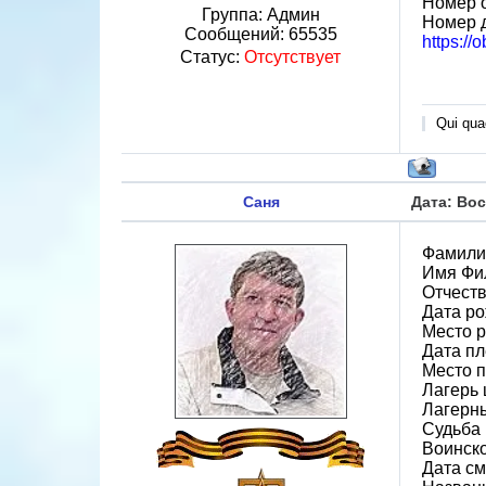
Номер 
Группа: Админ
Номер 
Сообщений:
65535
https:/
Статус:
Отсутствует
Qui quae
Саня
Дата: Вос
Фамили
Имя Фи
Отчест
Дата ро
Место 
Дата пл
Место п
Лагерь 
Лагерн
Судьба 
Воинск
Дата см