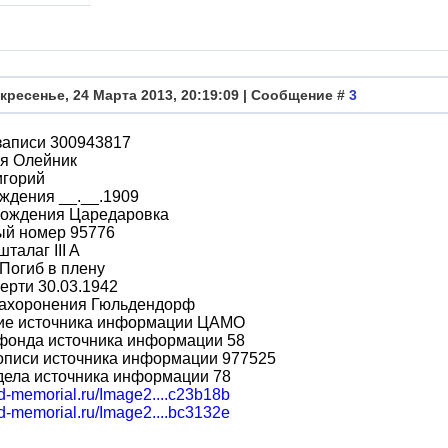
кресенье, 24 Марта 2013, 20:19:09 | Сообщение #
3
записи 300943817
я Олейник
игорий
ждения __.__.1909
рождения Царедаровка
ый номер 95776
талаг III A
Погиб в плену
ерти 30.03.1942
захоронения Гюльдендорф
ие источника информации ЦАМО
фонда источника информации 58
описи источника информации 977525
дела источника информации 78
bd-memorial.ru/Image2....c23b18b
bd-memorial.ru/Image2....bc3132e