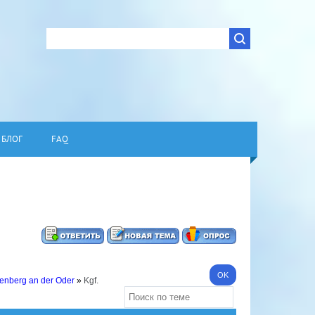
БЛОГ
FAQ
stenberg an der Oder
»
Kgf.