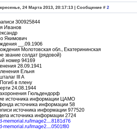
кресенье, 24 Марта 2013, 20:17:13 | Сообщение #
2
записи 300925844
я Иванов
ександр
во Якимович
ждения __.09.1906
ождения Молотовская обл., Екатерининская
е звание солдат (рядовой)
ый номер 94169
енения 28.09.1941
пленения Ельня
талаг III A
Погиб в плену
ерти 24.08.1944
захоронения Гюльдендорф
ие источника информации ЦАМО
фонда источника информации 58
описи источника информации 977520
дела источника информации 2724
bd-memorial.ru/Image2....8181d76
bd-memorial.ru/Image2....0501f80