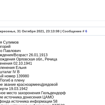
кресенье, 31 Октября 2021, 23:13:08 | Сообщение #
6
я Сулимов
игорий
во Павлович
ждения/Возраст 26.01.1913
ождения Орловская обл., Речица
енения 02.10.1941
пленения Ельня
шталаг IV B
ый номер 139980
Погиб в плену
ое звание красноармеец|рядовой
ерти 19.03.1942
ное место захоронения Гюльдендорф
ие источника донесения ЦАМО
фонда источника информации 58