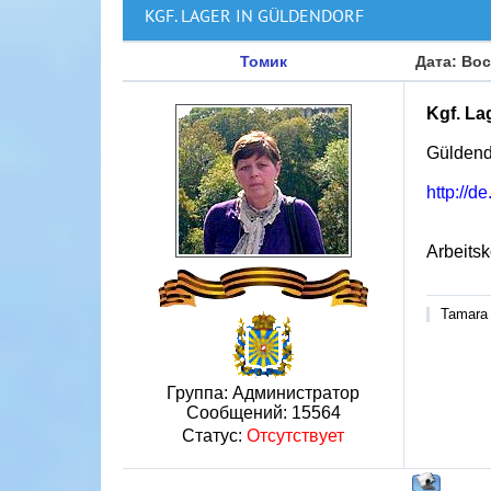
KGF. LAGER IN GÜLDENDORF
Томик
Дата: Вос
Kgf. La
Güldendo
http://
Arbeits
Tamara
Группа: Администратор
Сообщений:
15564
Статус:
Отсутствует