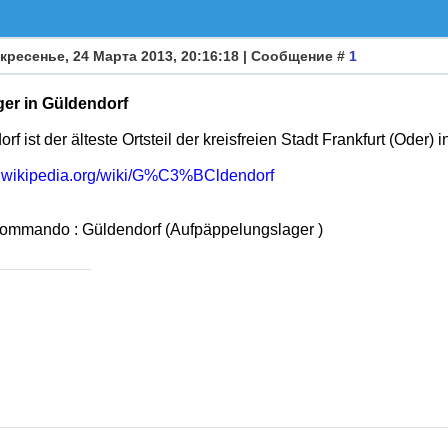
кресенье, 24 Марта 2013, 20:16:18 | Сообщение #
1
ger in Güldendorf
rf ist der älteste Ortsteil der kreisfreien Stadt Frankfurt (Oder)
de.wikipedia.org/wiki/G%C3%BCldendorf
kommando : Güldendorf (Aufpäppelungslager )