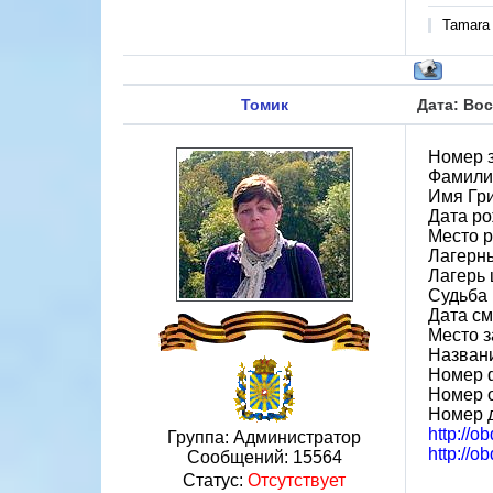
Tamara
Томик
Дата: Вос
Номер 
Фамили
Имя Гр
Дата ро
Место 
Лагерн
Лагерь ш
Судьба 
Дата см
Место 
Назван
Номер 
Номер 
Номер 
http://o
Группа: Администратор
http://o
Сообщений:
15564
Статус:
Отсутствует