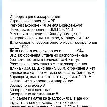
Информация о захоронении
Страна захоронения ФРГ
Регион захоронения Земля Бранденбург
Номер захоронения в ВМЦ 1704/13
Место захоронения район Луккау, центр
северной окраины н.п. Укро, маршрут № 102
Дата создания современного места захоронения
__.__.1944
Дата последнего захоронения __.__.1944
Вид захоронения Отдельно расположенные
братские могилы в количестве 4-х штук
Размеры современного места захоронения
Длина - 3,50 м. Ширина - 5,50 м, ограждения нет,
однако все четыре могилы обнесены бетонным
бордюром, высота которого над землей 20 см.
Состояние захоронения аварийное
Захоронено всего 8
Захоронено известных -
Захоронено неизвестных 8
Описание памятника (надгробия) В виде 4-х
отдельных могил, каждая из них имеет
одинаковые размеры. Длина - 1,80 м. Ширина -