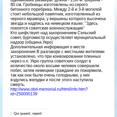
80 см. Гробницы изготовлены из серого
бетонного поребрика. Между 2-й и 3-й могилой
стоит небольшой памятник, изготовленный из
черного мрамора, у вершины которого высечена
звезда и надпись на немецком языке: "Здесь
покоятся советские военнослужащие"
Кто шефствует над захоронением Сельский
совет, бургомистр осуществляет муниципальный
надзор (община Укро)
Дополнительная информация о месте
захоронения В разговоре с местными жителями
установлено, что при конвоировании пленных
через н.п. Укро группа советских солдат в
количество около восьми человек совершили
побег, затем немецкие граждане их покормили,
так как они были очень голодными, у них
вздулись желудки и после этого наступила
смерть.
http://www.obd-memorial.ru/html/info.htm?
id=250000139
Qui quaerit, reperit