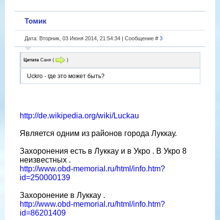
Томик
Дата: Вторник, 03 Июня 2014, 21:54:34 | Сообщение #
3
Цитата
Саня
(
)
Uckro - где это может быть?
http://de.wikipedia.org/wiki/Luckau
Является одним из районов города Луккау.
Захоронения есть в Луккау и в Укро . В Укро 8
неизвестных .
http://www.obd-memorial.ru/html/info.htm?
id=250000139
Захоронение в Луккау .
http://www.obd-memorial.ru/html/info.htm?
id=86201409