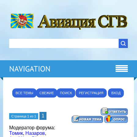
NAVIGATION
ВСЕ ТЕМЫ
СВЕЖИЕ
ПОИСК
РЕГИСТРАЦИЯ
ВХОД
1
Страница
1
из
1
Модератор форума:
Томик
,
Назаров
,