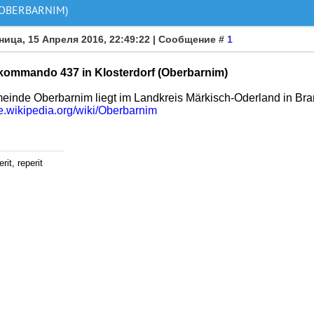
(OBERBARNIM)
ница, 15 Апреля 2016, 22:49:22 | Сообщение #
1
kommando 437 in Klosterdorf (Oberbarnim)
einde Oberbarnim liegt im Landkreis Märkisch-Oderland in Br
de.wikipedia.org/wiki/Oberbarnim
rit, reperit