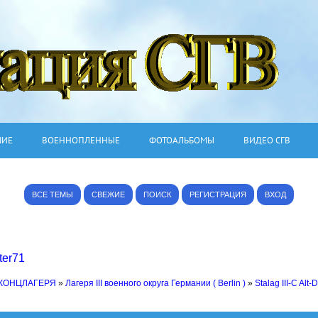
ШИЕ
ВОЕННОПЛЕННЫЕ
ФОТОАЛЬБОМЫ
ВИДЕО СГВ
ВСЕ ТЕМЫ
СВЕЖИЕ
ПОИСК
РЕГИСТРАЦИЯ
ВХОД
ter71
 КОНЦЛАГЕРЯ
»
Лагеря III военного округа Германии ( Berlin )
»
Stalag III-C Alt-