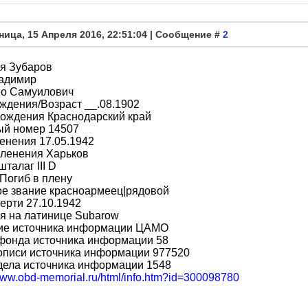
ница, 15 Апреля 2016, 22:51:04 | Сообщение #
2
я Зубаров
адимир
во Самуилович
ждения/Возраст __.08.1902
рождения Краснодарский край
ый номер 14507
енения 17.05.1942
пленения Харьков
шталаг III D
Погиб в плену
ое звание красноармеец|рядовой
ерти 27.10.1942
я на латинице Subarow
ие источника информации ЦАМО
фонда источника информации 58
описи источника информации 977520
дела источника информации 1548
/www.obd-memorial.ru/html/info.htm?id=300098780