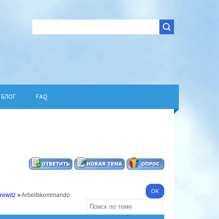
БЛОГ
FAQ
Drewitz
»
Arbeitskommando