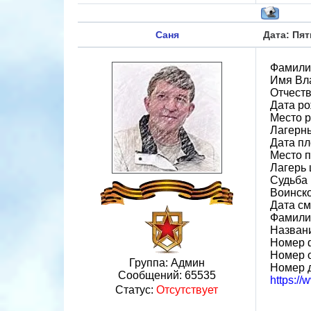
Саня
Дата: Пят
Фамили
Имя Вл
Отчест
Дата ро
Место 
Лагерн
Дата пл
Место 
Лагерь 
Судьба 
Воинск
Дата см
Фамили
Назван
Номер 
Номер 
Группа: Админ
Номер 
Сообщений:
65535
https:/
Статус:
Отсутствует