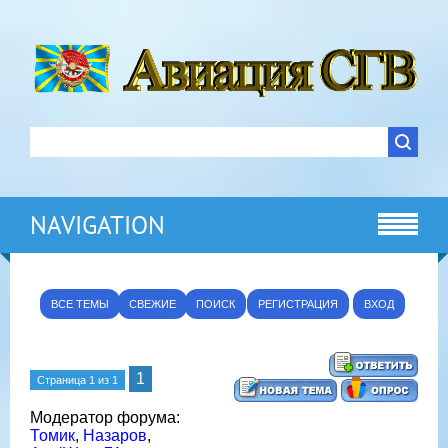
NAVIGATION
ВСЕ ТЕМЫ
СВЕЖИЕ
ПОИСК
РЕГИСТРАЦИЯ
ВХОД
1
Страница
1
из
1
Модератор форума:
Томик
,
Назаров
,