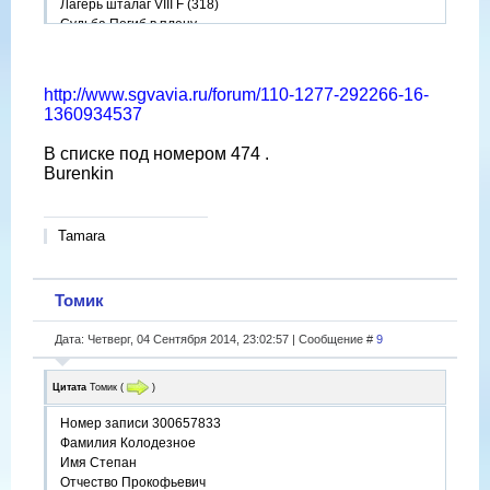
Лагерь шталаг VIII F (318)
Судьба Погиб в плену
Дата смерти 14.12.1942
Место захоронения Берлин
http://www.sgvavia.ru/forum/110-1277-292266-16-
1360934537
В списке под номером 474 .
Burenkin
Tamara
Томик
Дата: Четверг, 04 Сентября 2014, 23:02:57 | Сообщение #
9
Цитата
Томик
(
)
Номер записи 300657833
Фамилия Колодезное
Имя Степан
Отчество Прокофьевич