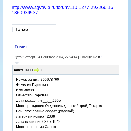
http://www.sgvavia.ru/forum/110-1277-292266-16-
1360934537
Tamara
Томик
Дата: Четверг, 04 Сентября 2014, 22:54:44 | Сообщение #
8
Цитата
Томик
(
)
Номер записи 300678760
Фамилия Буренкин
Имя Захар
Отчество Егорович
Дата рождения __.__.1905
Место рождения Орджоникидзевский край, Татарка
Воинское звание солдат (рядовой)
Лагерный номер 42388
Дата пленения 03.07.1942
Место пленения Сальск