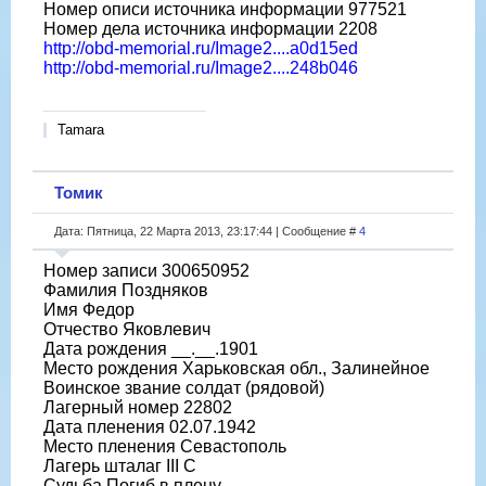
Номер описи источника информации 977521
Номер дела источника информации 2208
http://obd-memorial.ru/Image2....a0d15ed
http://obd-memorial.ru/Image2....248b046
Tamara
Томик
Дата: Пятница, 22 Марта 2013, 23:17:44 | Сообщение #
4
Номер записи 300650952
Фамилия Поздняков
Имя Федор
Отчество Яковлевич
Дата рождения __.__.1901
Место рождения Харьковская обл., Залинейное
Воинское звание солдат (рядовой)
Лагерный номер 22802
Дата пленения 02.07.1942
Место пленения Севастополь
Лагерь шталаг III C
Судьба Погиб в плену