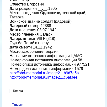
Отчество Егорович
Дата рождения __.__.1905
Место рождения Орджоникидзевский край,
Татарка
Воинское звание солдат (рядовой)
Лагерный номер 42388
Дата пленения 03.07.1942
Место пленения Сальск
Лагерь шталаг VIII F (318)
Судьба Погиб в плену
Дата смерти 14.12.1942
Место захоронения Берлин
Название источника информации ЦАМО
Номер фонда источника информации 58
Номер описи источника информации 977521
Номер дела источника информации 1579
http://obd-memorial.ru/Image2....b9d7e5a
http://obd-memorial.ru/Image2....c6af3ee
Tamara
Томик