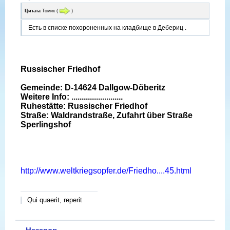
Цитата
Томик
(
)
Есть в списке похороненных на кладбище в Дебериц .
Russischer Friedhof
Gemeinde: D-14624 Dallgow-Döberitz
Weitere Info: .........................
Ruhestätte: Russischer Friedhof
Straße: Waldrandstraße, Zufahrt über Straße
Sperlingshof
http://www.weltkriegsopfer.de/Friedho....45.html
Qui quaerit, reperit