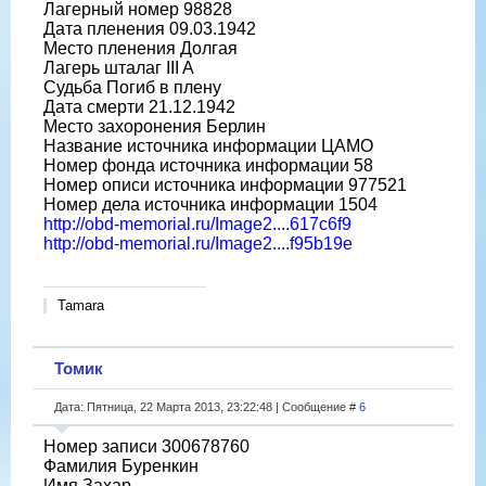
Лагерный номер 98828
Дата пленения 09.03.1942
Место пленения Долгая
Лагерь шталаг III A
Судьба Погиб в плену
Дата смерти 21.12.1942
Место захоронения Берлин
Название источника информации ЦАМО
Номер фонда источника информации 58
Номер описи источника информации 977521
Номер дела источника информации 1504
http://obd-memorial.ru/Image2....617c6f9
http://obd-memorial.ru/Image2....f95b19e
Tamara
Томик
Дата: Пятница, 22 Марта 2013, 23:22:48 | Сообщение #
6
Номер записи 300678760
Фамилия Буренкин
Имя Захар