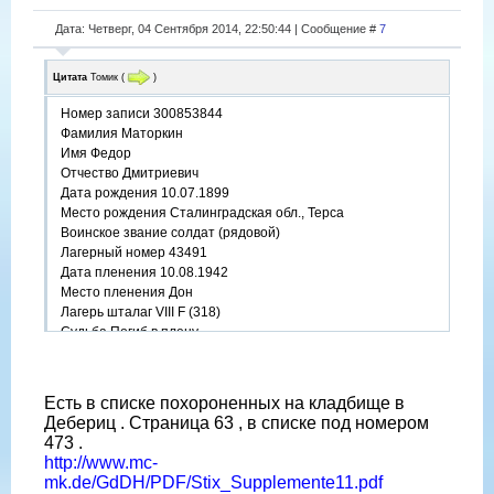
Дата: Четверг, 04 Сентября 2014, 22:50:44 | Сообщение #
7
Цитата
Томик
(
)
Номер записи 300853844
Фамилия Маторкин
Имя Федор
Отчество Дмитриевич
Дата рождения 10.07.1899
Место рождения Сталинградская обл., Терса
Воинское звание солдат (рядовой)
Лагерный номер 43491
Дата пленения 10.08.1942
Место пленения Дон
Лагерь шталаг VIII F (318)
Судьба Погиб в плену
Дата смерти 09.12.1942
Место захоронения Эберсвальде
Есть в списке похороненных на кладбище в
Дебериц . Страница 63 , в списке под номером
473 .
http://www.mc-
mk.de/GdDH/PDF/Stix_Supplemente11.pdf