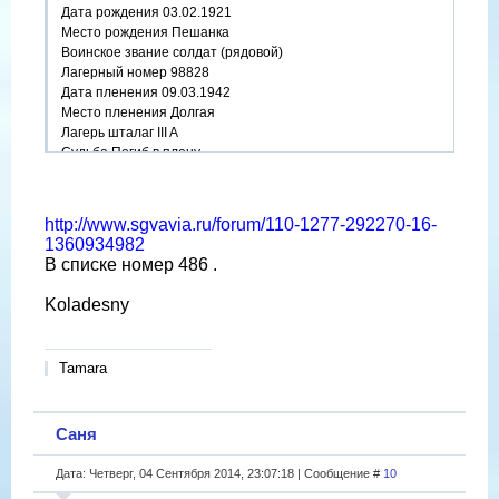
Дата рождения 03.02.1921
Место рождения Пешанка
Воинское звание солдат (рядовой)
Лагерный номер 98828
Дата пленения 09.03.1942
Место пленения Долгая
Лагерь шталаг III A
Судьба Погиб в плену
Дата смерти 21.12.1942
Место захоронения Берлин
http://www.sgvavia.ru/forum/110-1277-292270-16-
1360934982
В списке номер 486 .
Koladesny
Tamara
Саня
Дата: Четверг, 04 Сентября 2014, 23:07:18 | Сообщение #
10