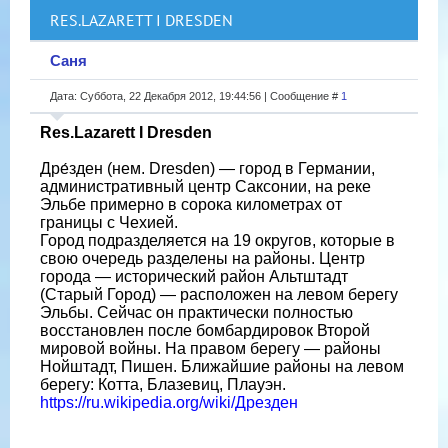
RES.LAZARETT I DRESDEN
Саня
Дата: Суббота, 22 Декабря 2012, 19:44:56 | Сообщение #
1
Res.Lazarett I Dresden
Дре́зден (нем. Dresden) — город в Германии,
административный центр Саксонии, на реке
Эльбе примерно в сорока километрах от
границы с Чехией.
Город подразделяется на 19 округов, которые в
свою очередь разделены на районы. Центр
города — исторический район Альтштадт
(Старый Город) — расположен на левом берегу
Эльбы. Сейчас он практически полностью
восстановлен после бомбардировок Второй
мировой войны. На правом берегу — районы
Нойштадт, Пишен. Ближайшие районы на левом
берегу: Котта, Блазевиц, Плауэн.
https://ru.wikipedia.org/wiki/Дрезден