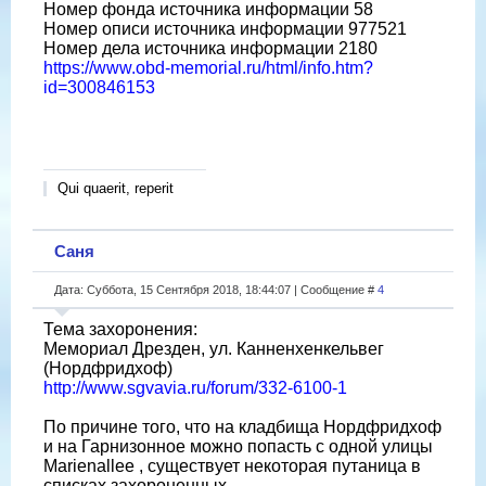
Номер фонда источника информации 58
Номер описи источника информации 977521
Номер дела источника информации 2180
https://www.obd-memorial.ru/html/info.htm?
id=300846153
Qui quaerit, reperit
Саня
Дата: Суббота, 15 Сентября 2018, 18:44:07 | Сообщение #
4
Тема захоронения:
Мемориал Дрезден, ул. Канненхенкельвег
(Нордфридхоф)
http://www.sgvavia.ru/forum/332-6100-1
По причине того, что на кладбища Нордфридхоф
и на Гарнизонное можно попасть с одной улицы
Marienallee , существует некоторая путаница в
списках захороненных.