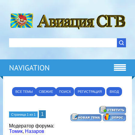
NAVIGATION
ВСЕ ТЕМЫ
СВЕЖИЕ
ПОИСК
РЕГИСТРАЦИЯ
ВХОД
1
Страница
1
из
1
Модератор форума:
Томик
,
Назаров