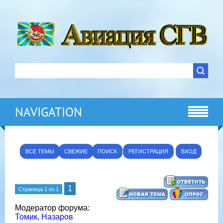
NAVIGATION
ВСЕ ТЕМЫ
СВЕЖИЕ
ПОИСК
РЕГИСТРАЦИЯ
ВХОД
1
Страница
1
из
1
Модератор форума:
Томик
,
Назаров