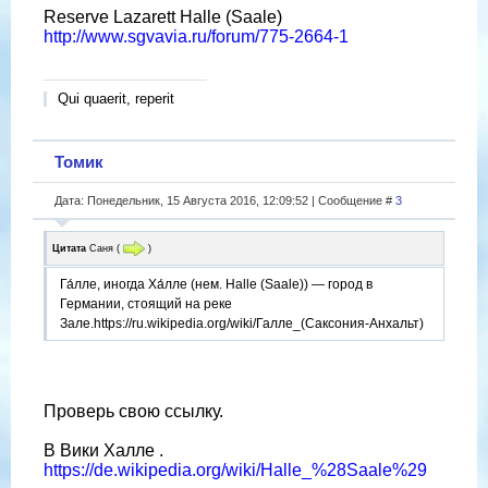
Reserve Lazarett Halle (Saale)
http://www.sgvavia.ru/forum/775-2664-1
Qui quaerit, reperit
Томик
Дата: Понедельник, 15 Августа 2016, 12:09:52 | Сообщение #
3
Цитата
Саня
(
)
Га́лле, иногда Ха́лле (нем. Halle (Saale)) — город в
Германии, стоящий на реке
Зале.https://ru.wikipedia.org/wiki/Галле_(Саксония-Анхальт)
Проверь свою ссылку.
В Вики Халле .
https://de.wikipedia.org/wiki/Halle_%28Saale%29