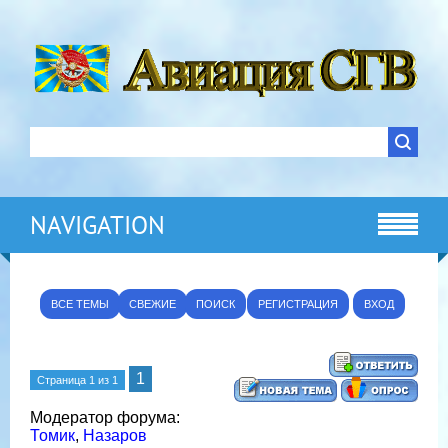
NAVIGATION
ВСЕ ТЕМЫ
СВЕЖИЕ
ПОИСК
РЕГИСТРАЦИЯ
ВХОД
1
Страница
1
из
1
Модератор форума:
Томик
,
Назаров