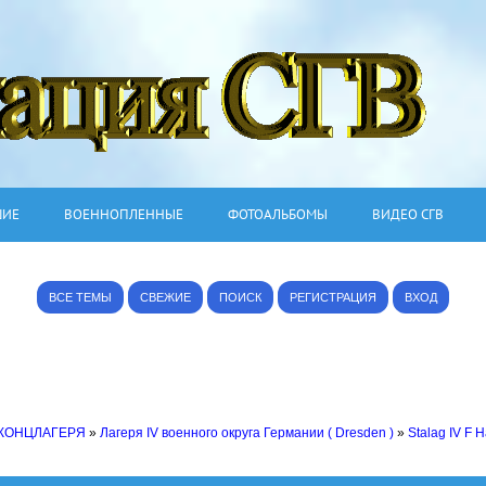
ШИЕ
ВОЕННОПЛЕННЫЕ
ФОТОАЛЬБОМЫ
ВИДЕО СГВ
ВСЕ ТЕМЫ
СВЕЖИЕ
ПОИСК
РЕГИСТРАЦИЯ
ВХОД
 КОНЦЛАГЕРЯ
»
Лагеря IV военного округа Германии ( Dresden )
»
Stalag IV F 