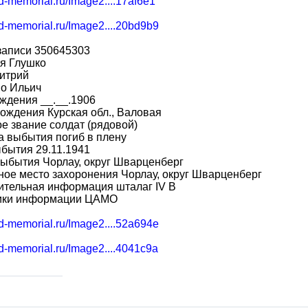
bd-memorial.ru/Image2....17af6e1
bd-memorial.ru/Image2....20bd9b9
записи 350645303
я Глушко
итрий
во Ильич
ждения __.__.1906
ождения Курская обл., Валовая
е звание солдат (рядовой)
 выбытия погиб в плену
бытия 29.11.1941
ыбытия Чорлау, округ Шварценберг
ое место захоронения Чорлау, округ Шварценберг
ительная информация шталаг IV B
ики информации ЦАМО
bd-memorial.ru/Image2....52a694e
bd-memorial.ru/Image2....4041c9a