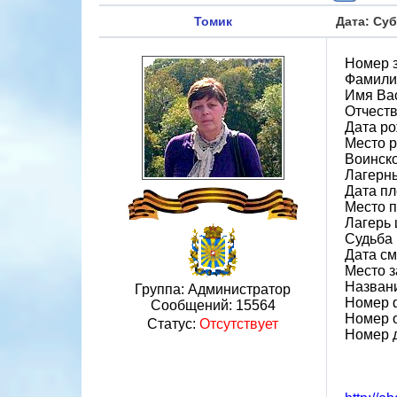
Томик
Дата: Суб
Номер 
Фамили
Имя Ва
Отчест
Дата ро
Место р
Воинско
Лагерн
Дата пл
Место 
Лагерь 
Судьба 
Дата см
Место 
Назван
Группа: Администратор
Номер 
Сообщений:
15564
Номер 
Статус:
Отсутствует
Номер 