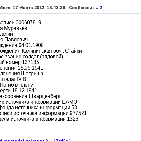
бота, 17 Марта 2012, 18:43:38 | Сообщение #
2
записи 300607819
я Муравьев
силий
во Павлович
ждения 04.01.1908
ождения Калининская обл., Стайки
е звание солдат (рядовой)
ый номер 137185
енения 25.09.1941
пленения Шатриша
шталаг IV B
Погиб в плену
ерти 18.12.1941
захоронения Шварценберг
ие источника информации ЦАМО
фонда источника информации 58
описи источника информации 977521
дела источника информации 1326