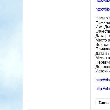
http://o
http://o
Номер 
Фамили
Имя Дм
Отчест
Дата ро
Место р
Воинско
Причина
Дата вы
Место в
Первичн
Дополн
Источн
http://o
http://o
Tamara