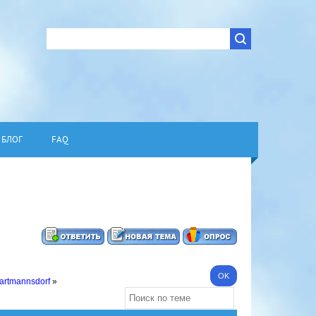
БЛОГ
FAQ
Hartmannsdorf
»