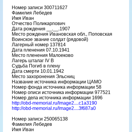
Номер записи 300711627
Фамилия Лебедев
Имя Иван
Отчество Поликарпович
Дата рождения __.__.1907
Место рождения Ивановская обл., Поповская
Воинское звание солдат (рядовой)
Лагерный номер 137814
Дата пленения 07.10.1941
Место пленения Малоеково
Лагерь шталаг IV B
Судьба Погиб в плену
Дата смерти 10.01.1942
Место захоронения Эльсниц
Название источника информации ЦАМО
Номер фонда источника информации 58
Номер описи источника информации 977521
Номер дела источника информации 1696
http://obd-memorial.ru/Image2....c1a3190
http://obd-memorial.ru/Image2....3f687a0
Номер записи 250065138
Фамилия Лебедев
Имя Иван