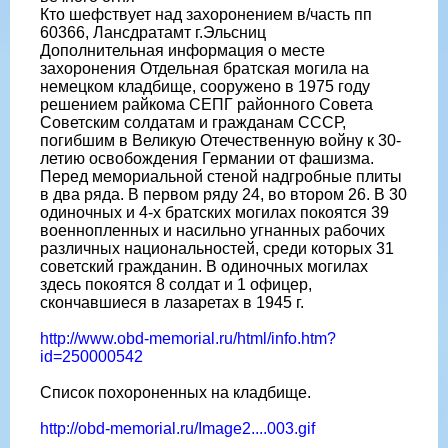
Кто шефствует над захоронением в/часть пп
60366, Лансдратамт г.Эльсниц
Дополнительная информация о месте
захоронения Отдельная братская могила на
немецком кладбище, сооружено в 1975 году
решением райкома СЕПГ районного Совета
Советским солдатам и гражданам СССР,
погибшим в Великую Отечественную войну к 30-
летию освобождения Германии от фашизма.
Перед мемориальной стеной надгробные плиты
в два ряда. В первом ряду 24, во втором 26. В 30
одиночных и 4-х братских могилах покоятся 39
военнопленных и насильно угнанных рабочих
различных национальностей, среди которых 31
советский гражданин. В одиночных могилах
здесь покоятся 8 солдат и 1 офицер,
скончавшиеся в лазаретах в 1945 г.
http://www.obd-memorial.ru/html/info.htm?
id=250000542
Список похороненных на кладбище.
http://obd-memorial.ru/Image2....003.gif