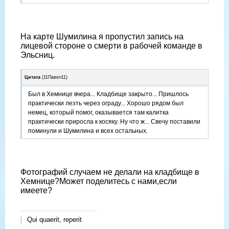
На карте Шумилина я пропустил запись на
лицевой стороне о смерти в рабочей команде в
Эльсниц.
Цитата
(
11Павел11
)
Был в Хемнице вчера... Кладбище закрыто... Пришлось
практически лезть через ограду... Хорошо рядом был
немец, который помог, оказывается там калитка
практически приросла к косяку. Ну что ж... Свечу поставили
поминули и Шумилина и всех остальных.
Фотографий случаем не делали на кладбище в
Хемнице?Может поделитесь с нами,если
имеете?
Qui quaerit, reperit