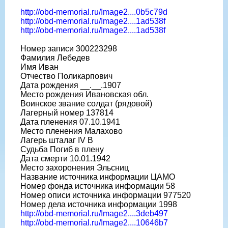
http://obd-memorial.ru/Image2....0b5c79d
http://obd-memorial.ru/Image2....1ad538f
http://obd-memorial.ru/Image2....1ad538f
Номер записи 300223298
Фамилия Лебедев
Имя Иван
Отчество Поликарпович
Дата рождения __.__.1907
Место рождения Ивановская обл.
Воинское звание солдат (рядовой)
Лагерный номер 137814
Дата пленения 07.10.1941
Место пленения Малахово
Лагерь шталаг IV B
Судьба Погиб в плену
Дата смерти 10.01.1942
Место захоронения Эльсниц
Название источника информации ЦАМО
Номер фонда источника информации 58
Номер описи источника информации 977520
Номер дела источника информации 1998
http://obd-memorial.ru/Image2....3deb497
http://obd-memorial.ru/Image2....10646b7