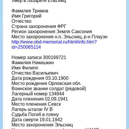
Умер в лазарете Ельсниц
Фамилия Тримов
Имя Григорий
Отчество
Страна захоронения ФРГ
Регион захоронения Земля Саксония
Место захоронения н.п. Эльсниц, р-н Плауэн
http://www.obd-memorial.ru/html/info.htm?
id=250065114
Номер записи 300169721
Фамилия Никишкин
Имя Филипп
Отчество Васильевич
Дата рождения 03.10.1900
Место рождения Орловская обл.
Воинское звание солдат (рядовой)
Лагерный номер 134844
Дата пленения 02.09.1941
Место пленения Севск
Лагерь шталаг IV B
Судьба Погиб в плену
Дата смерти 19.01.1942
Место захоронения Эльсниц