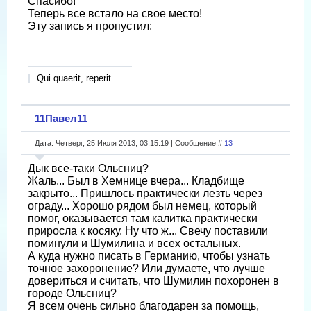
Спасибо!
Теперь все встало на свое место!
Эту запись я пропустил:
Qui quaerit, reperit
11Павел11
Дата: Четверг, 25 Июля 2013, 03:15:19 | Сообщение #
13
Дык все-таки Ольсниц?
Жаль... Был в Хемнице вчера... Кладбище
закрыто... Пришлось практически лезть через
ограду... Хорошо рядом был немец, который
помог, оказывается там калитка практически
приросла к косяку. Ну что ж... Свечу поставили
поминули и Шумилина и всех остальных.
А куда нужно писать в Германию, чтобы узнать
точное захоронение? Или думаете, что лучше
довериться и считать, что Шумилин похоронен в
городе Ольсниц?
Я всем очень сильно благодарен за помощь,