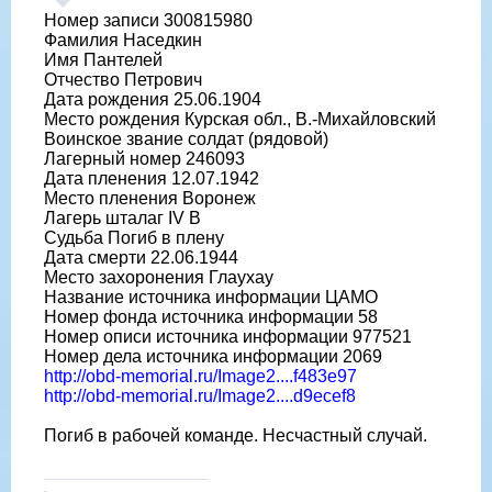
Номер записи 300815980
Фамилия Наседкин
Имя Пантелей
Отчество Петрович
Дата рождения 25.06.1904
Место рождения Курская обл., В.-Михайловский
Воинское звание солдат (рядовой)
Лагерный номер 246093
Дата пленения 12.07.1942
Место пленения Воронеж
Лагерь шталаг IV B
Судьба Погиб в плену
Дата смерти 22.06.1944
Место захоронения Глаухау
Название источника информации ЦАМО
Номер фонда источника информации 58
Номер описи источника информации 977521
Номер дела источника информации 2069
http://obd-memorial.ru/Image2....f483e97
http://obd-memorial.ru/Image2....d9ecef8
Погиб в рабочей команде. Несчастный случай.