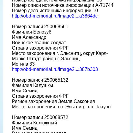
Номер описи источника информации A-71744
Номер дела источника информации 10
http://obd-memorial.ru/Image2....a3864dc
Номер записи 250068561
Фамилия Белозуб
Имя Александр
Воинское звание солдат
Страна захоронения ФРГ
Место захоронения г. Эльснитц, округ Карл-
Маркс-Штадт, район г. Эльсниц
Могила 33
http://obd-memorial.ru/Image2....387b303
Номер записи 250065132
Фамилия Калушкы
Имя Семид
Страна захоронения ФРГ
Регион захоронения Земля Саксония
Место захоронения н.п. Эльсниц, р-н Плауэн
Номер записи 250068572
Фамилия Колюжный
Имя Семид