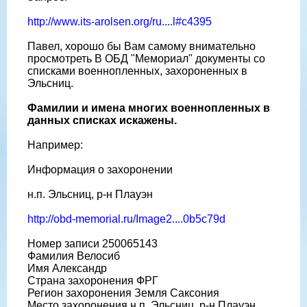
http://www.its-arolsen.org/ru....l#c4395
Павел, хорошо бы Вам самому внимательно
просмотреть В ОБД "Мемориал" документы со
списками военнопленных, захороненных в
Эльсниц.
Фамилии и имена многих военнопленных в
данных списках искажены.
Например:
Информация о захоронении
н.п. Эльсниц, р-н Плауэн
http://obd-memorial.ru/Image2....0b5c79d
Номер записи 250065143
Фамилия Велосиб
Имя Александр
Страна захоронения ФРГ
Регион захоронения Земля Саксония
Место захоронения н.п. Эльсниц, р-н Плауэн