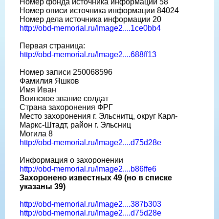
Номер фонда источника информации 58
Номер описи источника информации 84024
Номер дела источника информации 20
http://obd-memorial.ru/Image2....1ce0bb4
Первая страница:
http://obd-memorial.ru/Image2....688ff13
Номер записи 250068596
Фамилия Яшков
Имя Иван
Воинское звание солдат
Страна захоронения ФРГ
Место захоронения г. Эльснитц, округ Карл-
Маркс-Штадт, район г. Эльсниц
Могила 8
http://obd-memorial.ru/Image2....d75d28e
Информация о захоронении
http://obd-memorial.ru/Image2....b86ffe6
Захоронено известных 49 (но в списке
указаны 39)
http://obd-memorial.ru/Image2....387b303
http://obd-memorial.ru/Image2....d75d28e