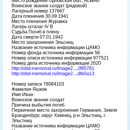
Место рождения Орловская обл., Аскино
Воинское звание солдат (рядовой)
Лагерный номер 137667
Дата пленения 30.09.1941
Место пленения Журавка
Лагерь шталаг IV B
Судьба Погиб в плену
Дата смерти 07.01.1942
Место захоронения Эльсниц
Название источника информации ЦАМО
Номер фонда источника информации 58
Номер описи источника информации 977521
Номер дела источника информации 2020
http://obd-memorial.ru/Image2....2f95781
http://obd-memorial.ru/Image2....dfe0a13
Номер записи 78084103
Фамилия Яшков
Имя Иван
Воинское звание солдат
Причина выбытия погиб
Первичное место захоронения Германия, Земля
Бранденбург, округ Хемниц, р-н Эльстниц, г.
Эльстниц
Название источника информации ЦАМО