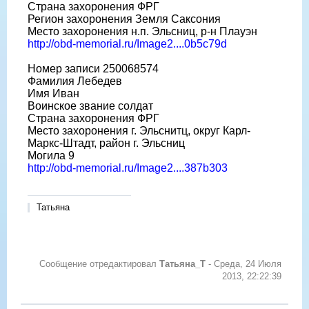
Страна захоронения ФРГ
Регион захоронения Земля Саксония
Место захоронения н.п. Эльсниц, р-н Плауэн
http://obd-memorial.ru/Image2....0b5c79d
Номер записи 250068574
Фамилия Лебедев
Имя Иван
Воинское звание солдат
Страна захоронения ФРГ
Место захоронения г. Эльснитц, округ Карл-
Маркс-Штадт, район г. Эльсниц
Могила 9
http://obd-memorial.ru/Image2....387b303
Татьяна
Сообщение отредактировал
Татьяна_Т
-
Среда, 24 Июля
2013, 22:22:39