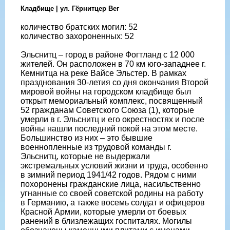
Кладбище | ул. Гёрнитцер Вег
количество братских могил: 52
количество захороненных: 52
Эльснитц – город в районе Фогтланд с 12 000
жителей. Он расположен в 70 км юго-западнее г.
Кемнитца на реке Вайсе Эльстер. В рамках
празднования 30-летия со дня окончания Второй
мировой войны на городском кладбище был
открыт мемориальный комплекс, посвященный
52 гражданам Советского Союза (1), которые
умерли в г. Эльснитц и его окрестностях и после
войны нашли последний покой на этом месте.
Большинство из них – это бывшие
военнопленные из трудовой команды г.
Эльснитц, которые не выдержали
экстремальных условий жизни и труда, особенно
в зимний период 1941/42 годов. Рядом с ними
похоронены гражданские лица, насильственно
угнанные со своей советской родины на работу
в Германию, а также восемь солдат и офицеров
Красной Армии, которые умерли от боевых
ранений в близлежащих госпиталях. Могилы