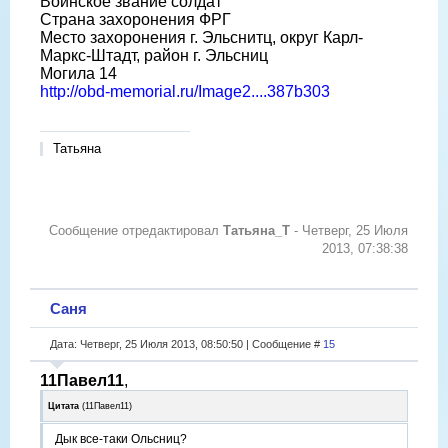
Воинское звание солдат
Страна захоронения ФРГ
Место захоронения г. Эльснитц, округ Карл-
Маркс-Штадт, район г. Эльсниц
Могила 14
http://obd-memorial.ru/Image2....387b303
Татьяна
Сообщение отредактировал
Татьяна_Т
-
Четверг, 25 Июля
2013, 07:38:38
Саня
Дата: Четверг, 25 Июля 2013, 08:50:50 | Сообщение #
15
11Павел11
,
Цитата
(
11Павел11
)
Дык все-таки Ольсниц?