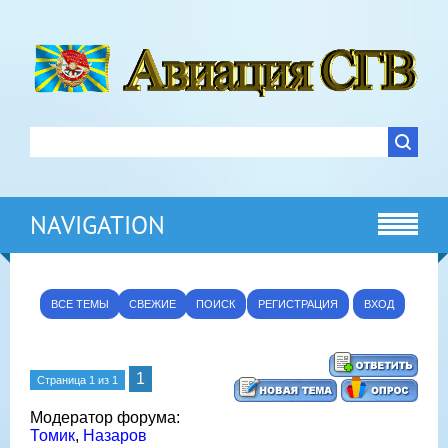
NAVIGATION
ВСЕ ТЕМЫ
СВЕЖИЕ
ПОИСК
РЕГИСТРАЦИЯ
ВХОД
1
Страница
1
из
1
Модератор форума:
Томик
,
Назаров