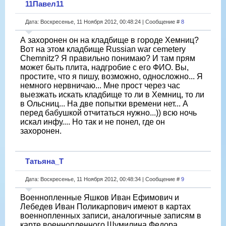
11Павел11
Дата: Воскресенье, 11 Ноября 2012, 00:48:24 | Сообщение #
8
А захоронен он на кладбище в городе Хемниц?
Вот на этом кладбище Russian war cemetery
Chemnitz? Я правильно понимаю? И там прям
может быть плита, надгробие с его ФИО. Вы,
простите, что я пишу, возможно, односложно... Я
немного нервничаю... Мне прост через час
выезжать искать кладбище то ли в Хемниц, то ли
в Ольсниц... На две попытки времени нет... А
перед бабушкой отчитаться нужно...)) всю ночь
искал инфу.... Но так и не понел, где он
захоронен.
Татьяна_Т
Дата: Воскресенье, 11 Ноября 2012, 00:48:34 | Сообщение #
9
Военнопленные Яшков Иван Ефимович и
Лебедев Иван Поликарпович имеют в картах
военнопленных записи, аналогичные записям в
карте военнопленного Шумилина Федора