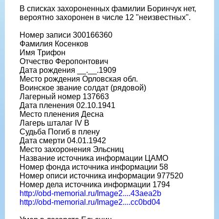
В списках захороненных фамилии Боринчук нет,
вероятно захоронен в числе 12 "неизвестных".
Номер записи 300166360
Фамилия Косенков
Имя Трифон
Отчество Феропонтович
Дата рождения __.__.1909
Место рождения Орловская обл.
Воинское звание солдат (рядовой)
Лагерный номер 137663
Дата пленения 02.10.1941
Место пленения Десна
Лагерь шталаг IV B
Судьба Погиб в плену
Дата смерти 04.01.1942
Место захоронения Эльсниц
Название источника информации ЦАМО
Номер фонда источника информации 58
Номер описи источника информации 977520
Номер дела источника информации 1794
http://obd-memorial.ru/Image2....43aea2b
http://obd-memorial.ru/Image2....cc0bd04