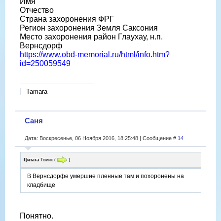
Имя
Отчество
Страна захоронения ФРГ
Регион захоронения Земля Саксония
Место захоронения район Глаухау, н.п.
Вернсдорф
https://www.obd-memorial.ru/html/info.htm?
id=250059549
Tamara
Саня
Дата: Воскресенье, 06 Ноября 2016, 18:25:48 | Сообщение #
14
Цитата
Томик
(
)
В Вернсдорфе умершие пленные там и похоронены на
кладбище
Понятно.