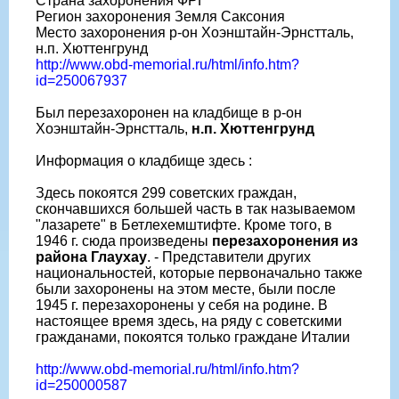
Страна захоронения ФРГ
Регион захоронения Земля Саксония
Место захоронения р-он Хоэнштайн-Эрнстталь,
н.п. Хюттенгрунд
http://www.obd-memorial.ru/html/info.htm?
id=250067937
Был перезахоронен на кладбище в р-он
Хоэнштайн-Эрнстталь,
н.п. Хюттенгрунд
Информация о кладбище здесь :
Здесь покоятся 299 советских граждан,
скончавшихся большей часть в так называемом
"лазарете" в Бетлехемштифте. Кроме того, в
1946 г. сюда произведены
перезахоронения из
района Глаухау
. - Представители других
национальностей, которые первоначально также
были захоронены на этом месте, были после
1945 г. перезахоронены у себя на родине. В
настоящее время здесь, на ряду с советскими
гражданами, покоятся только граждане Италии
http://www.obd-memorial.ru/html/info.htm?
id=250000587