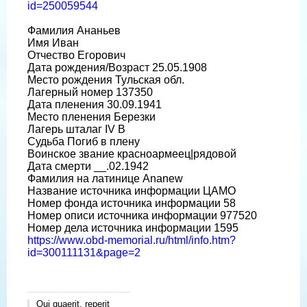
id=250059544
Фамилия Ананьев
Имя Иван
Отчество Егорович
Дата рождения/Возраст 25.05.1908
Место рождения Тульская обл.
Лагерный номер 137350
Дата пленения 30.09.1941
Место пленения Березки
Лагерь шталаг IV B
Судьба Погиб в плену
Воинское звание красноармеец|рядовой
Дата смерти __.02.1942
Фамилия на латинице Ananew
Название источника информации ЦАМО
Номер фонда источника информации 58
Номер описи источника информации 977520
Номер дела источника информации 1595
https://www.obd-memorial.ru/html/info.htm?
id=300111131&page=2
Qui quaerit, reperit