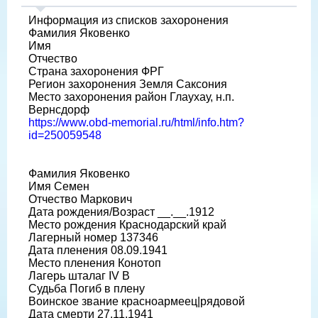
Информация из списков захоронения
Фамилия Яковенко
Имя
Отчество
Страна захоронения ФРГ
Регион захоронения Земля Саксония
Место захоронения район Глаухау, н.п.
Вернсдорф
https://www.obd-memorial.ru/html/info.htm?
id=250059548
Фамилия Яковенко
Имя Семен
Отчество Маркович
Дата рождения/Возраст __.__.1912
Место рождения Краснодарский край
Лагерный номер 137346
Дата пленения 08.09.1941
Место пленения Конотоп
Лагерь шталаг IV B
Судьба Погиб в плену
Воинское звание красноармеец|рядовой
Дата смерти 27.11.1941