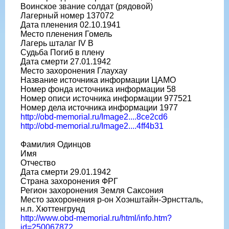
Воинское звание солдат (рядовой)
Лагерный номер 137072
Дата пленения 02.10.1941
Место пленения Гомель
Лагерь шталаг IV B
Судьба Погиб в плену
Дата смерти 27.01.1942
Место захоронения Глаухау
Название источника информации ЦАМО
Номер фонда источника информации 58
Номер описи источника информации 977521
Номер дела источника информации 1977
http://obd-memorial.ru/Image2....8ce2cd6
http://obd-memorial.ru/Image2....4ff4b31
Фамилия Одинцов
Имя
Отчество
Дата смерти 29.01.1942
Страна захоронения ФРГ
Регион захоронения Земля Саксония
Место захоронения р-он Хоэнштайн-Эрнстталь,
н.п. Хюттенгрунд
http://www.obd-memorial.ru/html/info.htm?
id=250067872