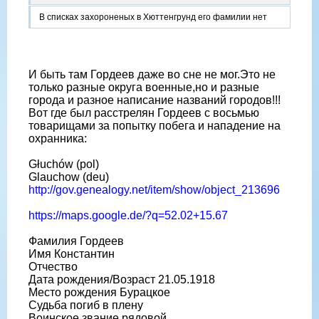
В списках захороненых в Хюттенгрунд его фамилии нет
И быть там Гордеев даже во сне не мог.Это не
только разные округа военные,но и разные
города и разное написание названий городов!!!
Вот где был расстрелян Гордеев с восьмью
товарищами за попытку побега и нападение на
охранника:
Głuchów (pol)
Glauchow (deu)
http://gov.genealogy.net/item/show/object_213696
https://maps.google.de/?q=52.02+15.67
Фамилия Гордеев
Имя Константин
Отчество
Дата рождения/Возраст 21.05.1918
Место рождения Бурацкое
Судьба погиб в плену
Воинское звание рядовой