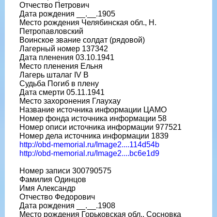
Отчество Петрович
Дата рождения __.__.1905
Место рождения Челябинская обл., Н.
Петропавловский
Воинское звание солдат (рядовой)
Лагерный номер 137342
Дата пленения 03.10.1941
Место пленения Ельня
Лагерь шталаг IV B
Судьба Погиб в плену
Дата смерти 05.11.1941
Место захоронения Глаухау
Название источника информации ЦАМО
Номер фонда источника информации 58
Номер описи источника информации 977521
Номер дела источника информации 1839
http://obd-memorial.ru/Image2....114d54b
http://obd-memorial.ru/Image2....bc6e1d9
Номер записи 300790575
Фамилия Одинцов
Имя Александр
Отчество Федорович
Дата рождения __.__.1908
Место рождения Горьковская обл., Сосновка