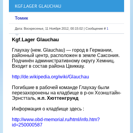
KGF.LAGER GLAUCHAU
Томик
Дата: Воскресенье, 11 Ноября 2012, 00:15:02 | Сообщение #
1
Kgf.Lager Glauchau
Глаухау (нем. Glauchau) — город в Германии,
районный центр, расположен в земле Саксония.
Подчинён административному округу Хемниц.
Входит в состав района Цвиккау.
http://de.wikipedia.org/wiki/Glauchau
Погибшие в рабочей команде Глаухау были
перезахоронены на кладбище в р-он Хоэнштайн-
Эрнстталь,
н.п. Хюттенгрунд
Информация о кладбище здесь :
http://www.obd-memorial.ru/html/info.htm?
id=250000587