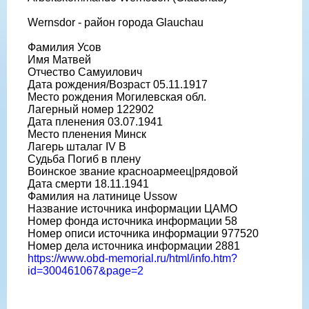
Wernsdor - район города Glauchau
Фамилия Усов
Имя Матвей
Отчество Самуилович
Дата рождения/Возраст 05.11.1917
Место рождения Могилевская обл.
Лагерный номер 122902
Дата пленения 03.07.1941
Место пленения Минск
Лагерь шталаг IV B
Судьба Погиб в плену
Воинское звание красноармеец|рядовой
Дата смерти 18.11.1941
Фамилия на латинице Ussow
Название источника информации ЦАМО
Номер фонда источника информации 58
Номер описи источника информации 977520
Номер дела источника информации 2881
https://www.obd-memorial.ru/html/info.htm?
id=300461067&page=2