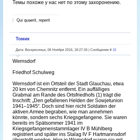
Темы похоже у нас нет по этому захоронению.
Qui quaerit, reperit
Томик
Дата: Воскресенье, 06 Ноября 2016, 18:27:26 | Сообщение #
15
Wernsdorf
Friedhof Schulweg
Wernsdorf ist ein Ortsteil der Stadt Glauchau, etwa
20 km von Chemnitz entfernt. Ein auffälliges
Grabmal am Rande des Ortsfriedhofs (1) trägt die
Inschrift: „Den gefallenen Helden der Sowjetunion
1941–1945“. Doch sind hier nicht Soldaten der
aktiven Armee begraben, wie man annehmen
könnte, sondern sechs Kriegsgefangene. Sie waren
bereits im Spätsommer 1941 im
Kriegsgefangenenstammlager IV B Mühlberg
registriert und später ins Stalag IV F Hartmannsdorf
überstellt worden. Hier in Wernsdorf waren sie mit