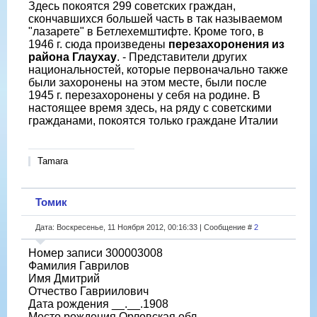
Здесь покоятся 299 советских граждан,
скончавшихся большей часть в так называемом
"лазарете" в Бетлехемштифте. Кроме того, в
1946 г. сюда произведены
перезахоронения из
района Глаухау
. - Представители других
национальностей, которые первоначально также
были захоронены на этом месте, были после
1945 г. перезахоронены у себя на родине. В
настоящее время здесь, на ряду с советскими
гражданами, покоятся только граждане Италии
Tamara
Томик
Дата: Воскресенье, 11 Ноября 2012, 00:16:33 | Сообщение #
2
Номер записи 300003008
Фамилия Гаврилов
Имя Дмитрий
Отчество Гавриилович
Дата рождения __.__.1908
Место рождения Орловская обл.