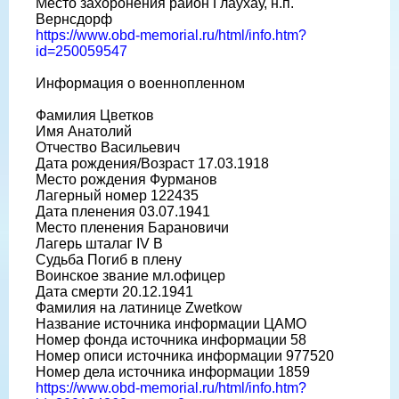
Место захоронения район Глаухау, н.п.
Вернсдорф
https://www.obd-memorial.ru/html/info.htm?
id=250059547
Информация о военнопленном
Фамилия Цветков
Имя Анатолий
Отчество Васильевич
Дата рождения/Возраст 17.03.1918
Место рождения Фурманов
Лагерный номер 122435
Дата пленения 03.07.1941
Место пленения Барановичи
Лагерь шталаг IV B
Судьба Погиб в плену
Воинское звание мл.офицер
Дата смерти 20.12.1941
Фамилия на латинице Zwetkow
Название источника информации ЦАМО
Номер фонда источника информации 58
Номер описи источника информации 977520
Номер дела источника информации 1859
https://www.obd-memorial.ru/html/info.htm?