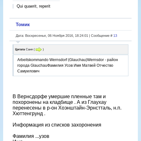
Qui quaerit, reperit
Томик
Дата: Воскресенье, 06 Ноября 2016, 18:24:01 | Сообщение #
13
Цитата
Саня
(
)
Arbeitskommando Wernsdorf (Glauchau)Wernsdor - район
города GlauchauФамилия Усов Имя Матвей Отчество
Самуилович
В Вернсдорфе умершие пленные там и
похоронены на кладбище . А из Глаухау
перенесены в р-он Хоэнштайн-Эрнстталь, н.п.
Хюттенгрунд .
Информация из списков захоронения
Фамилия ...узов