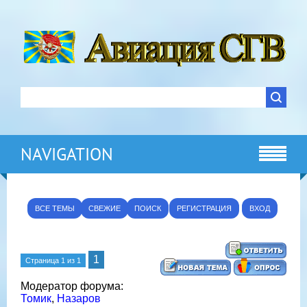
NAVIGATION
ВСЕ ТЕМЫ
СВЕЖИЕ
ПОИСК
РЕГИСТРАЦИЯ
ВХОД
1
Страница
1
из
1
Модератор форума:
Томик
,
Назаров