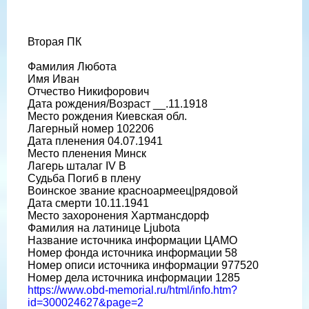
Место захоронения Лангенбернсдорф, округ Цвиккау
Вторая ПК
Фамилия Любота
Имя Иван
Отчество Никифорович
Дата рождения/Возраст __.11.1918
Место рождения Киевская обл.
Лагерный номер 102206
Дата пленения 04.07.1941
Место пленения Минск
Лагерь шталаг IV B
Судьба Погиб в плену
Воинское звание красноармеец|рядовой
Дата смерти 10.11.1941
Место захоронения Хартмансдорф
Фамилия на латинице Ljubota
Название источника информации ЦАМО
Номер фонда источника информации 58
Номер описи источника информации 977520
Номер дела источника информации 1285
https://www.obd-memorial.ru/html/info.htm?
id=300024627&page=2