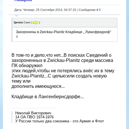
Дата: Четверг, 25 Сентября 2014, 04:37:15 | Сообщение #
5
Цитата
Саня
(
)
Захоронены в Zwickau-Planitz Кладбище „ Лукасфридхоф“
?
В том-то и дело,что нет...В поисках Сведений о
захороненных в Zwickau-Planitz среди массива
ПК обнаружил
этих людей,чтобы не потерялись внёс их в тему
Zwickau-Planitz...С целью:или создать новую
тему или
дополнить имеющуюся...
Кладбище в Лангенбернсдорфе...
Николай Викторович
14 ОА ПВО 1974-1976
У России только два союзника - это Армия и Флот