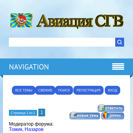
NAVIGATION
ВСЕ ТЕМЫ
СВЕЖИЕ
ПОИСК
РЕГИСТРАЦИЯ
ВХОД
1
Страница
1
из
1
Модератор форума:
Томик
,
Назаров