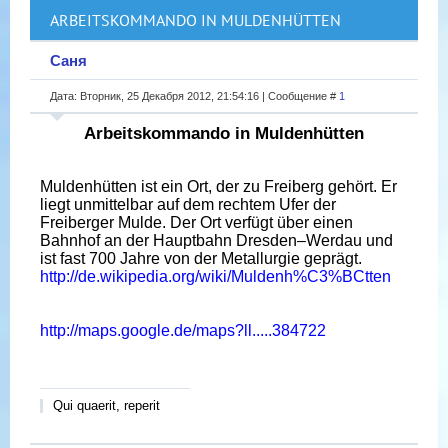
ARBEITSKOMMANDO IN MULDENHÜTTEN
Саня
Дата: Вторник, 25 Декабря 2012, 21:54:16 | Сообщение #
1
Arbeitskommando in Muldenhütten
Muldenhütten ist ein Ort, der zu Freiberg gehört. Er
liegt unmittelbar auf dem rechtem Ufer der
Freiberger Mulde. Der Ort verfügt über einen
Bahnhof an der Hauptbahn Dresden–Werdau und
ist fast 700 Jahre von der Metallurgie geprägt.
http://de.wikipedia.org/wiki/Muldenh%C3%BCtten
http://maps.google.de/maps?ll.....384722
Qui quaerit, reperit