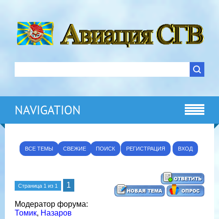
NAVIGATION
ВСЕ ТЕМЫ
СВЕЖИЕ
ПОИСК
РЕГИСТРАЦИЯ
ВХОД
1
Страница
1
из
1
Модератор форума:
Томик
,
Назаров