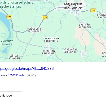
aps.google.de/maps?ll.....645278
ления:
1553838.webp
(39.2 Kb)
rit, reperit