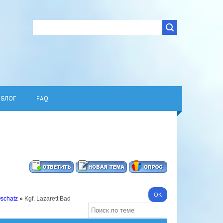
БЛОГ
FAQ
Oschatz
»
Kgf. Lazarett Bad