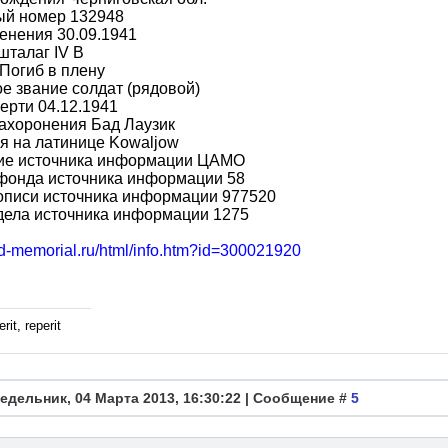
ый номер 132948
енения 30.09.1941
шталаг IV B
Погиб в плену
е звание солдат (рядовой)
ерти 04.12.1941
ахоронения Бад Лаузик
я на латинице Kowaljow
ие источника информации ЦАМО
фонда источника информации 58
описи источника информации 977520
дела источника информации 1275
bd-memorial.ru/html/info.htm?id=300021920
rit, reperit
едельник, 04 Марта 2013, 16:30:22 | Сообщение #
5