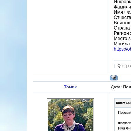
Информ
Фамили
Имя Фи
Отчест
Воинск
Страна
Регион
Место з
Могила 
https://
Qui quae
Томик
Дата: Пон
Цитата
Сан
Первый 
Фамили
Имя Фи