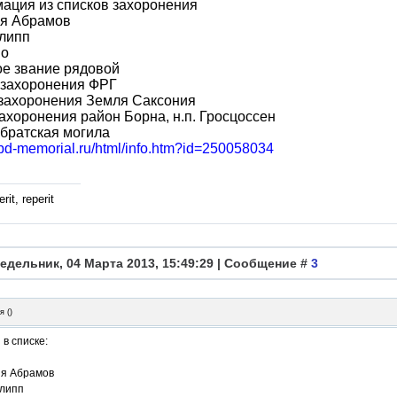
ация из списков захоронения
я Абрамов
липп
во
ое звание рядовой
 захоронения ФРГ
 захоронения Земля Саксония
ахоронения район Борна, н.п. Гросцоссен
братская могила
obd-memorial.ru/html/info.htm?id=250058034
rit, reperit
едельник, 04 Марта 2013, 15:49:29 | Сообщение #
3
я
(
)
в списке:
я Абрамов
липп