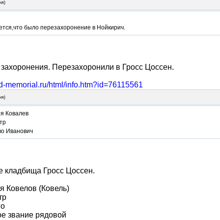
ня
)
ется,что было перезахоронение в Нойкирич.
 захоронения. Перезахоронили в Гросс Цоссен.
bd-memorial.ru/html/info.htm?id=76115561
ня
)
я Ковалев
тр
во Иванович
е кладбища Гросс Цоссен.
 Ковелов (Ковель)
тр
во
ое звание рядовой