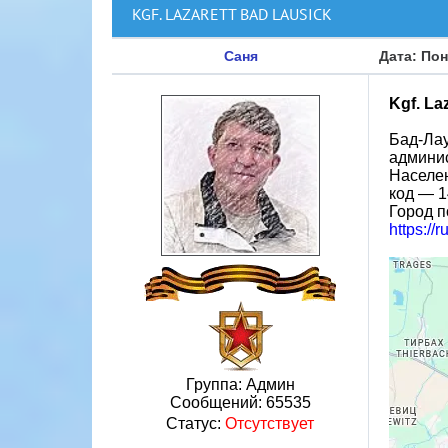
KGF. LAZARETT BAD LAUSICK
Саня
Дата: Пон
Kgf. La
Бад-Лау
админис
Населен
код — 1
Город п
https://
Группа: Админ
Сообщений:
65535
Статус:
Отсутствует