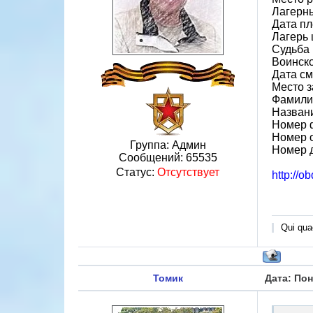
Лагерн
Дата пл
Лагерь 
Судьба 
Воинско
Дата см
Место з
Фамили
Назван
Номер 
Номер 
Группа: Админ
Номер 
Сообщений:
65535
Статус:
Отсутствует
http://o
Qui quae
Томик
Дата: Пон