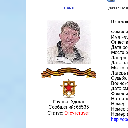
Саня
Дата: Пон
В списк
Фамили
Имя Фи
Отчест
Дата ро
Место 
Лагерн
Дата пл
Место 
Лагерь 
Судьба 
Воинско
Дата см
Фамили
Назван
Группа: Админ
Номер 
Сообщений:
65535
Номер 
Статус:
Отсутствует
Номер 
http://o