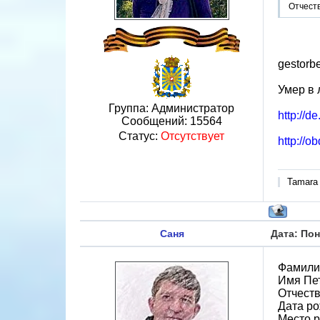
Отчест
gestorb
Умер в 
Группа: Администратор
http://d
Сообщений:
15564
Статус:
Отсутствует
http://o
Tamara
Саня
Дата: Пон
Фамили
Имя Пе
Отчест
Дата ро
Место р