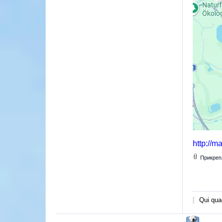
http://m
Прикреп
Qui quae