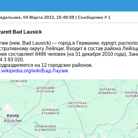
едельник, 04 Марта 2013, 15:49:09 | Сообщение #
1
zarett Bad Lausick
зик (нем. Bad Lausick) — город в Германии, курорт, распо
тративному округу Лейпциг. Входит в состав района Лейпц
ие составляет 8486 человек (на 31 декабря 2010 года). З
4 3 83 020.
одразделяется на 12 городских районов.
ru.wikipedia.org/wiki/Бад-Лаузик