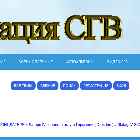
ШИЕ
ВОЕННОПЛЕННЫЕ
ФОТОАЛЬБОМЫ
ВИДЕО СГВ
ВСЕ ТЕМЫ
СВЕЖИЕ
ПОИСК
РЕГИСТРАЦИЯ
ВХОД
 КОНЦЛАГЕРЯ
»
Лагеря IV военного округа Германии ( Dresden )
»
Stalag IV-G 