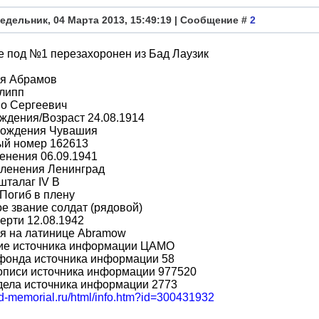
едельник, 04 Марта 2013, 15:49:19 | Сообщение #
2
е под №1 перезахоронен из Бад Лаузик
я Абрамов
липп
во Сергеевич
ждения/Возраст 24.08.1914
рождения Чувашия
ый номер 162613
енения 06.09.1941
пленения Ленинград
шталаг IV B
Погиб в плену
е звание солдат (рядовой)
ерти 12.08.1942
я на латинице Abramow
ие источника информации ЦАМО
фонда источника информации 58
описи источника информации 977520
дела источника информации 2773
bd-memorial.ru/html/info.htm?id=300431932