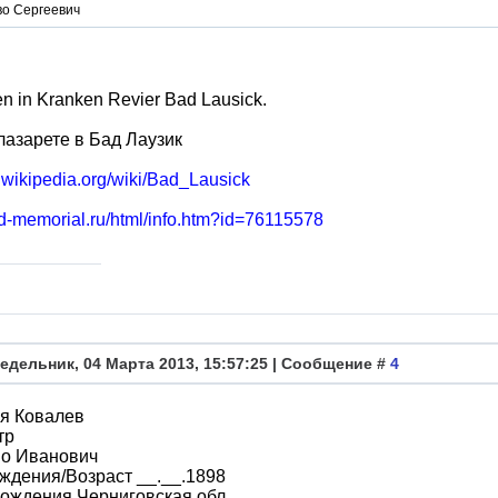
во Сергеевич
en in Kranken Revier Bad Lausick.
лазарете в Бад Лаузик
e.wikipedia.org/wiki/Bad_Lausick
bd-memorial.ru/html/info.htm?id=76115578
едельник, 04 Марта 2013, 15:57:25 | Сообщение #
4
я Ковалев
тр
во Иванович
ждения/Возраст __.__.1898
ождения Черниговская обл.