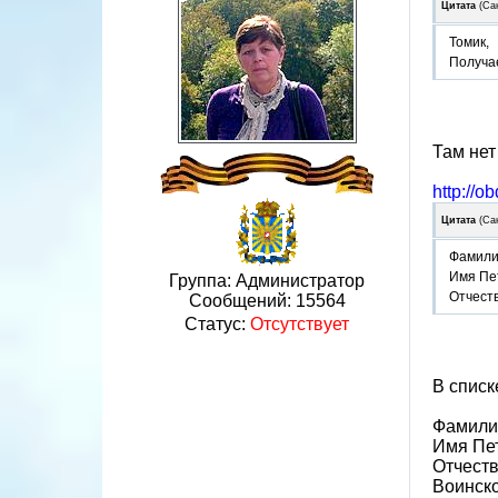
Цитата
(
Са
Томик,
Получа
Там нет
http://o
Цитата
(
Са
Фамили
Имя Пе
Группа: Администратор
Отчест
Сообщений:
15564
Статус:
Отсутствует
В списк
Фамилия
Имя Пе
Отчест
Воинск