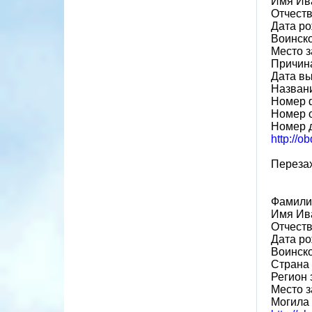
Имя Ив
Отчест
Дата ро
Воинск
Место з
Причин
Дата вы
Назван
Номер 
Номер 
Номер 
http://o
Перезах
Фамили
Имя Ив
Отчест
Дата ро
Воинск
Страна
Регион
Место з
Могила 