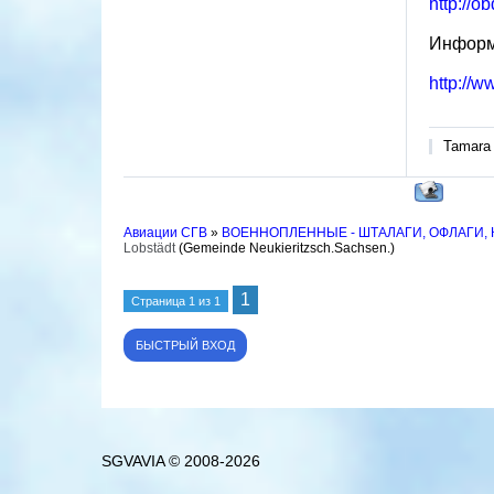
http://o
Информа
http://
Tamara
Авиации СГВ
»
ВОЕННОПЛЕННЫЕ - ШТАЛАГИ, ОФЛАГИ,
Lobstädt
(Gemeinde Neukieritzsch.Sachsen.)
1
Страница
1
из
1
SGVAVIA © 2008-2026