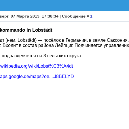
верг, 07 Марта 2013, 17:38:34 | Сообщение #
1
skommando in Lobstädt
т (нем. Lobstädt) — посёлок в Германии, в земле Саксони
. Входит в состав района Лейпциг. Подчиняется управлени
подразделяется на 3 сельских округа.
de.wikipedia.org/wiki/Lobst%C3%A4dt
/maps.google.de/maps?oe....J8BELYD