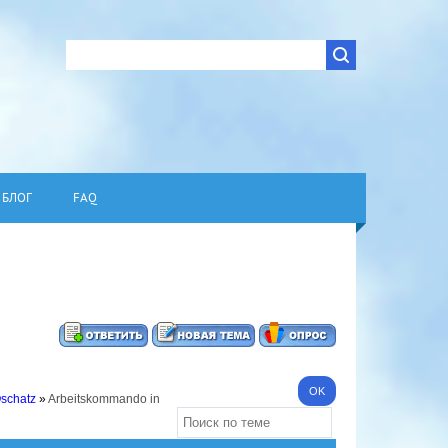
БЛОГ
FAQ
Oschatz
»
Arbeitskommando in