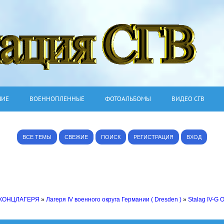
ШИЕ
ВОЕННОПЛЕННЫЕ
ФОТОАЛЬБОМЫ
ВИДЕО СГВ
ВСЕ ТЕМЫ
СВЕЖИЕ
ПОИСК
РЕГИСТРАЦИЯ
ВХОД
 КОНЦЛАГЕРЯ
»
Лагеря IV военного округа Германии ( Dresden )
»
Stalag IV-G 