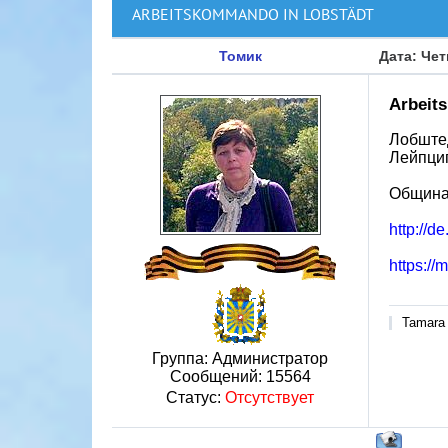
ARBEITSKOMMANDO IN LOBSTÄDT
Томик
Дата: Чет
Arbeit
Лобштед
Лейпциг
Община 
http://
https:/
Tamara
Группа: Администратор
Сообщений:
15564
Статус:
Отсутствует