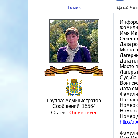
Томик
Дата: Чет
Информ
Фамили
Имя Ив
Отчеств
Дата ро
Место р
Лагерн
Дата пл
Место 
Лагерь 
Судьба 
Воинско
Дата см
Фамилия
Назван
Группа: Администратор
Номер 
Сообщений:
15564
Номер 
Статус:
Отсутствует
Номер 
http://o
Фамили