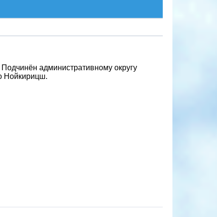
я. Подчинён административному округу
ю Нойкирицш.