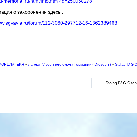
bd-memorial.ru/html/info.htm?id=250058278
ция о захоронении здесь .
www.sgvavia.ru/forum/112-3060-297712-16-1362389463
 КОНЦЛАГЕРЯ
»
Лагеря IV военного округа Германии ( Dresden )
»
Stalag IV-G 