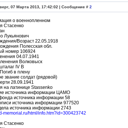
верг, 07 Марта 2013, 17:42:02 | Сообщение #
2
ация о военнопленном
я Стасенко
ан
о Лукьянович
ждения/Возраст 22.05.1918
ождения Полесская обл.
ый номер 106924
енения 04.07.1941
пленения Волковыск
шталаг IV B
Погиб в плену
е звание солдат (рядовой)
ерти 28.09.1941
 на латинице Stassenko
ие источника информации ЦАМО
фонда источника информации 58
описи источника информации 977520
дела источника информации 2743
bd-memorial.ru/html/info.htm?id=300423742
я Стасенко