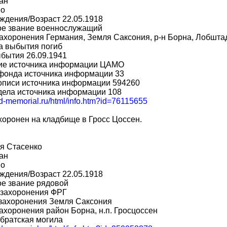
ан
во
ждения/Возраст 22.05.1918
ое звание военнослужащий
ахоронения Германия, Земля Саксония, р-н Борна, Лобшта
а выбытия погиб
бытия 26.09.1941
ие источника информации ЦАМО
фонда источника информации 33
описи источника информации 594260
дела источника информации 108
bd-memorial.ru/html/info.htm?id=76115655
оронен на кладбище в Гросс Цоссен.
я Стасенко
ан
во
ждения/Возраст 22.05.1918
ое звание рядовой
 захоронения ФРГ
 захоронения Земля Саксония
ахоронения район Борна, н.п. Гросцоссен
братская могила