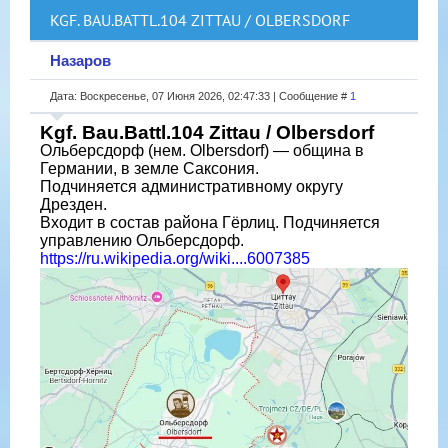
KGF. ВАU.BATTL.104 ZITTAU / OLBERSDORF
Назаров
Дата: Воскресенье, 07 Июня 2026, 02:47:33 | Сообщение #
1
Kgf. Ваu.Battl.104 Zittau / Olbersdorf
Ольберсдорф (нем. Olbersdorf) — община в
Германии, в земле Саксония.
Подчиняется административному округу
Дрезден.
Входит в состав района Гёрлиц. Подчиняется
управлению Ольберсдорф.
https://ru.wikipedia.org/wiki....6007385