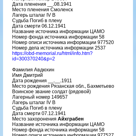
Дата пленения __.08.1941
Место пленения Смоленск
Лагерь шталаг IV B
Судьба Погиб в плену
Дата смерти 06.12.1941
Название источника информации ЦАМО
Номер фонда источника информации 58
Номер описи источника информации 977520
Номер дела источника информации 2537
https://obd-memorial.ru/html/info.htm?
id=300370240&p=2
Фамилия Авдюхин
Имя Дмитрий
Дата рождения __.__.1911
Место рождения Рязанская обл., Бахметьево
Воинское звание солдат (рядовой)
Лагерный номер 149657
Лагерь шталаг IV B
Судьба Погиб в плену
Дата смерти 07.12.1941
Место захоронения
Айхграбен
Название источника информации ЦАМО
Номер фонда источника информации 58
Номер описи источника информации 977527