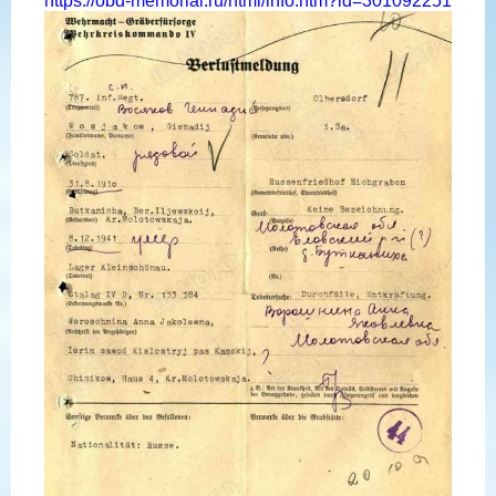
https://obd-memorial.ru/html/info.htm?id=301092251