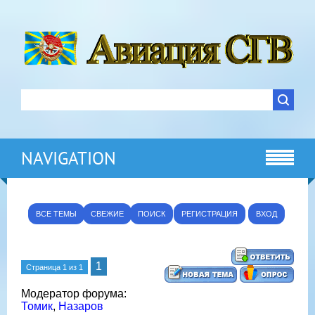
NAVIGATION
ВСЕ ТЕМЫ
СВЕЖИЕ
ПОИСК
РЕГИСТРАЦИЯ
ВХОД
1
Страница
1
из
1
Модератор форума:
Томик
,
Назаров