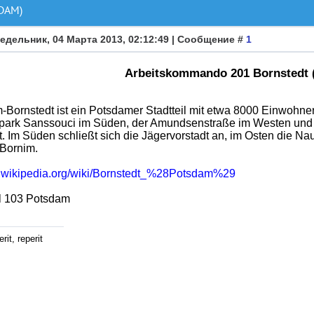
DAM)
едельник, 04 Марта 2013, 02:12:49 | Сообщение #
1
Arbeitskommando 201 Bornstedt 
Bornstedt ist ein Potsdamer Stadtteil mit etwa 8000 Einwohne
park Sanssouci im Süden, der Amundsenstraße im Westen und 
. Im Süden schließt sich die Jägervorstadt an, im Osten die Na
Bornim.
de.wikipedia.org/wiki/Bornstedt_%28Potsdam%29
l 103 Potsdam
rit, reperit