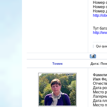
Номер 
Номер 
Номер 
http://o
Тут бат
http://w
Qui quae
Томик
Дата: Пон
Фамили
Имя Фе
Отчест
Дата ро
Место 
Лагерн
Дата пл
Место 