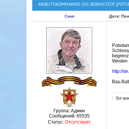
ARBEITSKOMMANDO 201 BORNSTEDT (POTS
Саня
Дата: Пон
Potsdam-
Schloss
begrenzt
Westen 
http://
Bau.Bаt
Qui quae
Группа: Админ
Сообщений:
65535
Статус:
Отсутствует