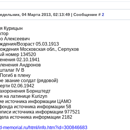
едельник, 04 Марта 2013, 02:13:49 | Сообщение #
2
я Курицын
ктор
во Алексеевич
ждения/Возраст 05.03.1913
ождения Московская обл., Серпухов
ый номер 134520
енения 02.10.1941
пленения Андронов
шталаг IV B
Погиб в плену
е звание солдат (рядовой)
ерти 02.06.1942
захоронения Борнштедт
 на латинице Kurizyn
ие источника информации ЦАМО
фонда источника информации 58
описи источника информации 977521
дела источника информации 2182
bd-memorial.ru/html/info.htm?id=300846683