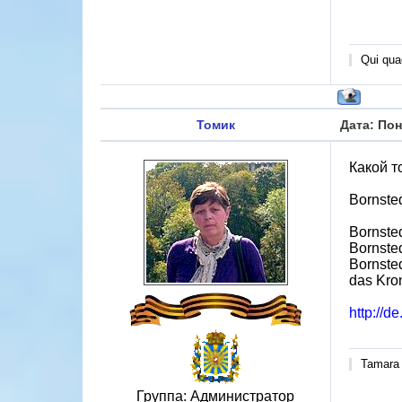
Qui quae
Томик
Дата: Пон
Какой т
Bornste
Bornste
Bornste
Bornste
das Kro
http://d
Tamara
Группа: Администратор