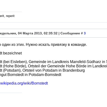
rit, reperit
едельник, 04 Марта 2013, 02:35:32 | Сообщение #
3
о один из этих. Нужно искать привязку в команде.
dt bezeichnet
dt (bei Eisleben), Gemeinde im Landkreis Mansfeld-Südharz in
dt (Hohe Börde), Ortsteil der Gemeinde Hohe Börde im Landkre
dt (Potsdam), Ortsteil von Potsdam in Brandenburg
ngut Bornstedt in Potsdam-Bornstedt
e.wikipedia.org/wiki/Bornstedt