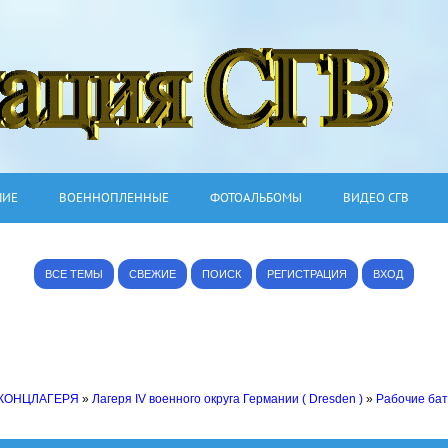
ШИЕ
ВОЕННОПЛЕННЫЕ
ФОТОАЛЬБОМЫ
ВИДЕО СГВ
ВСЕ ТЕМЫ
СВЕЖИЕ
ПОИСК
РЕГИСТРАЦИЯ
ВХОД
 КОНЦЛАГЕРЯ
»
Лагеря IV военного округа Германии ( Dresden )
»
Рабочие бат