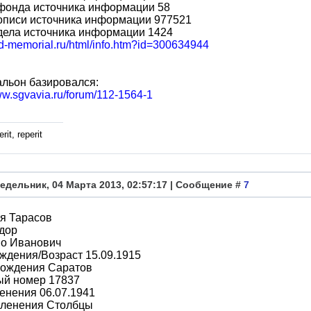
фонда источника информации 58
описи источника информации 977521
дела источника информации 1424
bd-memorial.ru/html/info.htm?id=300634944
альон базировался:
ww.sgvavia.ru/forum/112-1564-1
rit, reperit
едельник, 04 Марта 2013, 02:57:17 | Сообщение #
7
я Тарасов
дор
во Иванович
ждения/Возраст 15.09.1915
рождения Саратов
ый номер 17837
енения 06.07.1941
пленения Столбцы