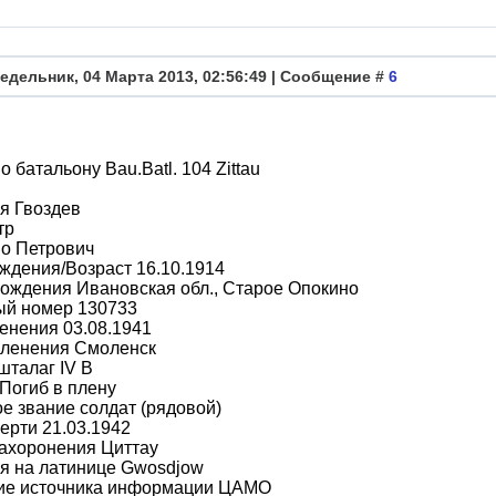
едельник, 04 Марта 2013, 02:56:49 | Сообщение #
6
о батальону Bau.Batl. 104 Zittau
я Гвоздев
тр
во Петрович
ждения/Возраст 16.10.1914
ождения Ивановская обл., Старое Опокино
ый номер 130733
енения 03.08.1941
пленения Смоленск
шталаг IV B
Погиб в плену
е звание солдат (рядовой)
ерти 21.03.1942
ахоронения Циттау
я на латинице Gwosdjow
ие источника информации ЦАМО