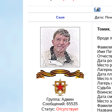
Саня
Дата: Пон
Томик
,
Вроде п
Фамили
Имя Пе
Отчест
Дата ро
Место р
Лагерн
Дата пл
Место 
Лагерь 
Судьба 
Воинско
Дата см
Группа: Админ
Место з
Сообщений:
65535
Фамили
Статус:
Отсутствует
Назван