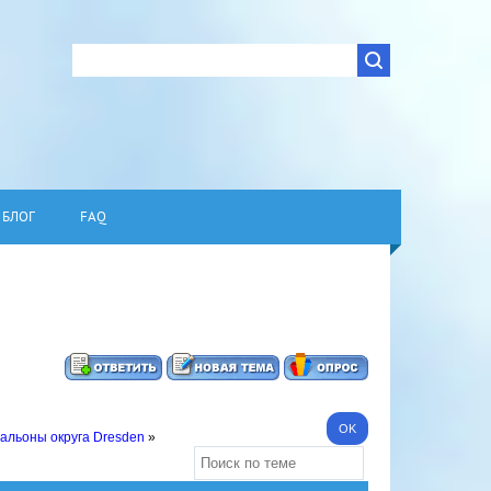
БЛОГ
FAQ
альоны округа Dresden
»