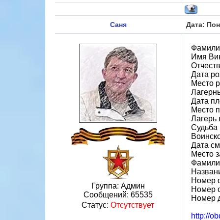
Саня
Дата: Пон
Фамили
Имя Ви
Отчест
Дата ро
Место р
Лагерн
Дата пл
Место 
Лагерь 
Судьба 
Воинско
Дата см
Место 
Фамилия
Назван
Номер 
Группа: Админ
Номер 
Сообщений:
65535
Номер 
Статус:
Отсутствует
http://o