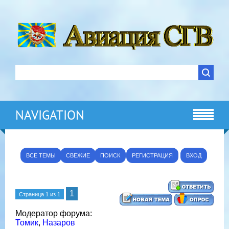
NAVIGATION
ВСЕ ТЕМЫ
СВЕЖИЕ
ПОИСК
РЕГИСТРАЦИЯ
ВХОД
1
Страница
1
из
1
Модератор форума:
Томик
,
Назаров