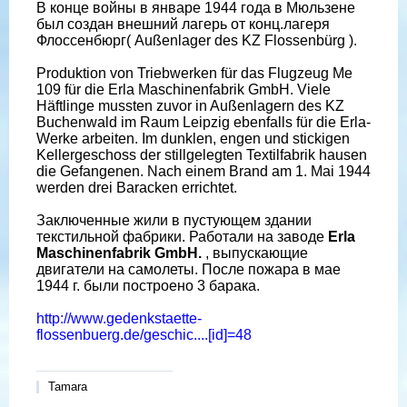
В конце войны в январе 1944 года в Мюльзене
был создан внешний лагерь от конц.лагеря
Флоссенбюрг( Außenlager des KZ Flossenbürg ).
Produktion von Triebwerken für das Flugzeug Me
109 für die Erla Maschinenfabrik GmbH. Viele
Häftlinge mussten zuvor in Außenlagern des KZ
Buchenwald im Raum Leipzig ebenfalls für die Erla-
Werke arbeiten. Im dunklen, engen und stickigen
Kellergeschoss der stillgelegten Textilfabrik hausen
die Gefangenen. Nach einem Brand am 1. Mai 1944
werden drei Baracken errichtet.
Заключенные жили в пустующем здании
текстильной фабрики. Работали на заводе
Erla
Maschinenfabrik GmbH.
, выпускающие
двигатели на самолеты. После пожара в мае
1944 г. были построено 3 барака.
http://www.gedenkstaette-
flossenbuerg.de/geschic....[id]=48
Tamara