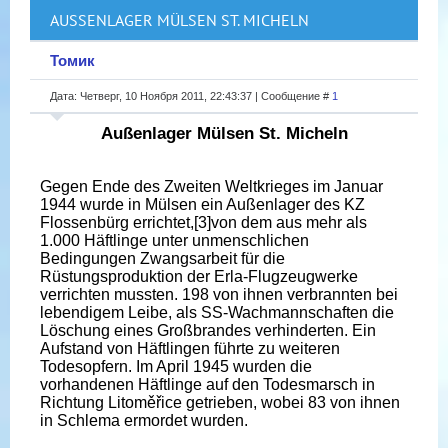
AUSSENLAGER MÜLSEN ST. MICHELN
Томик
Дата: Четверг, 10 Ноября 2011, 22:43:37 | Сообщение #
1
Außenlager Mülsen St. Micheln
Gegen Ende des Zweiten Weltkrieges im Januar
1944 wurde in Mülsen ein Außenlager des KZ
Flossenbürg errichtet,[3]von dem aus mehr als
1.000 Häftlinge unter unmenschlichen
Bedingungen Zwangsarbeit für die
Rüstungsproduktion der Erla-Flugzeugwerke
verrichten mussten. 198 von ihnen verbrannten bei
lebendigem Leibe, als SS-Wachmannschaften die
Löschung eines Großbrandes verhinderten. Ein
Aufstand von Häftlingen führte zu weiteren
Todesopfern. Im April 1945 wurden die
vorhandenen Häftlinge auf den Todesmarsch in
Richtung Litoměřice getrieben, wobei 83 von ihnen
in Schlema ermordet wurden.