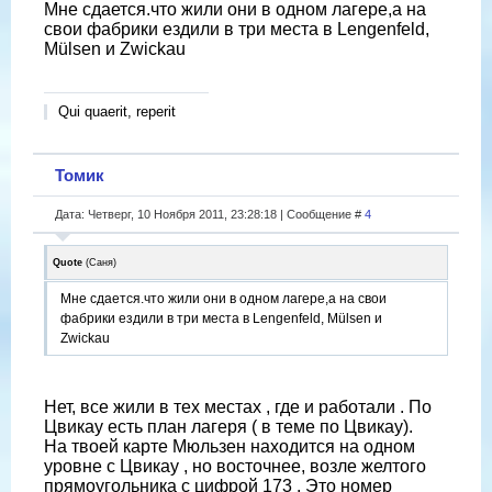
Мне сдается.что жили они в одном лагере,а на
свои фабрики ездили в три места в Lengenfeld,
Mülsen и Zwickau
Qui quaerit, reperit
Томик
Дата: Четверг, 10 Ноября 2011, 23:28:18 | Сообщение #
4
Quote
(
Саня
)
Мне сдается.что жили они в одном лагере,а на свои
фабрики ездили в три места в Lengenfeld, Mülsen и
Zwickau
Нет, все жили в тех местах , где и работали . По
Цвикау есть план лагеря ( в теме по Цвикау).
На твоей карте Мюльзен находится на одном
уровне с Цвикау , но восточнее, возле желтого
прямоугольника с цифрой 173 . Это номер