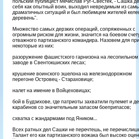
польский публицист Мечислав Руг-Свестек, - Сашка д
себя как опытный воин, выходил невредимым из сам
драматичных ситуаций и был любимцем жителей келе
деревень".
Множество самых дерзких операций, сопряженных с
огромным риском для жизни, значится на боевом счет
отважного партизанского командира. Назовем для пр
некоторые из них:
разоружение фашистского гарнизона на лесопильном
заводе в Свентокшиских лесах;
крушение воинского эшелона на железнодорожном
перегоне Островец - Стараховице;
налет на имение в Войцеховицах;
бой в Будзихове, где патриоты захватили пулемет и д
карабинов со значительным запасом боеприпасов;
схватка с жандармами под Яником...
Всех ратных дел Сашки не перечтешь, не перечислиш
Талант его как партизанского вожака был высоко оцен