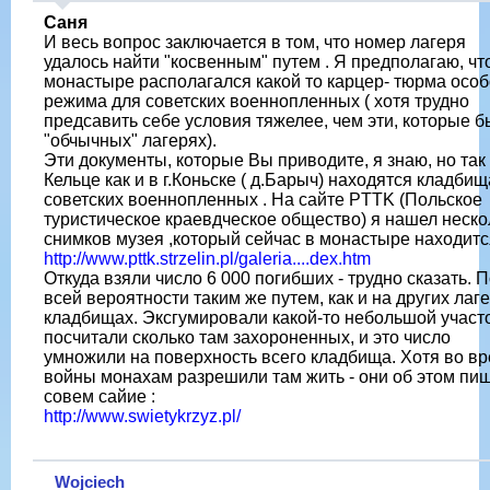
Саня
И весь вопрос заключается в том, что номер лагеря
удалось найти "косвенным" путем . Я предполагаю, чт
монастыре располагался какой то карцер- тюрма особ
режима для советских военнопленных ( хотя трудно
предсавить себе условия тяжелее, чем эти, которые б
"обчычных" лагерях).
Эти документы, которые Вы приводите, я знаю, но так
Кельце как и в г.Коньске ( д.Барыч) находятся кладбищ
советских военнопленных . На сайте PTTK (Польское
туристическое краевдческое общество) я нашел неско
снимков музея ,который сейчас в монастыре находитс
http://www.pttk.strzelin.pl/galeria....dex.htm
Откуда взяли число 6 000 погибших - трудно сказать. 
всей вероятности таким же путем, как и на других лаг
кладбищах. Эксгумировали какой-то небольшой участо
посчитали сколько там захороненных, и это число
умножили на поверхность всего кладбища. Хотя во в
войны монахам разрешили там жить - они об этом пиш
совем сайие :
http://www.swietykrzyz.pl/
Wojciech