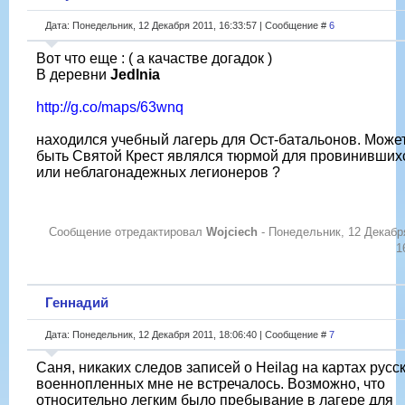
Дата: Понедельник, 12 Декабря 2011, 16:33:57 | Сообщение #
6
Вот что еще : ( а качастве догадок )
В деревни
Jedlnia
http://g.co/maps/63wnq
находился учебный лагерь для Ост-батальонов. Може
быть Святой Крест являлся тюрмой для провинивших
или неблагонадежных легионеров ?
Сообщение отредактировал
Wojciech
-
Понедельник, 12 Декабр
1
Геннадий
Дата: Понедельник, 12 Декабря 2011, 18:06:40 | Сообщение #
7
Саня, никаких следов записей о Heilag на картах русс
военнопленных мне не встречалось. Возможно, что
относительно легким было пребывание в лагере для