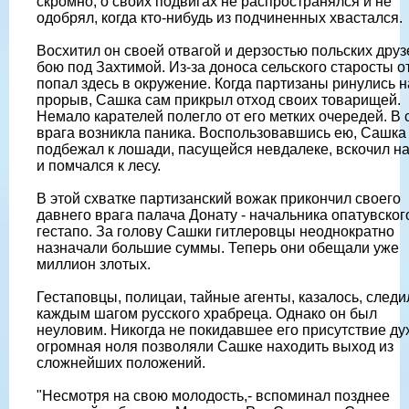
скромно, о своих подвигах не распространялся и не
одобрял, когда кто-нибудь из подчиненных хвастался.
Восхитил он своей отвагой и дерзостью польских друз
бою под Захтимой. Из-за доноса сельского старосты о
попал здесь в окружение. Когда партизаны ринулись н
прорыв, Сашка сам прикрыл отход своих товарищей.
Немало карателей полегло от его метких очередей. В 
врага возникла паника. Воспользовавшись ею, Сашка
подбежал к лошади, пасущейся невдалеке, вскочил на
и помчался к лесу.
В этой схватке партизанский вожак прикончил своего
давнего врага палача Донату - начальника опатувског
гестапо. За голову Сашки гитлеровцы неоднократно
назначали большие суммы. Теперь они обещали уже
миллион злотых.
Гестаповцы, полицаи, тайные агенты, казалось, следи
каждым шагом русского храбреца. Однако он был
неуловим. Никогда не покидавшее его присутствие ду
огромная ноля позволяли Сашке находить выход из
сложнейших положений.
"Несмотря на свою молодость,- вспоминал позднее