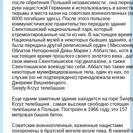
после обретения Польшей независимости , она переш
руки нацистской Германии и использовались в качест
тюрьмы и места казни на советских военнопленных (о
6000 погибших здесь). После этого польское
коммунистическое правительство передало здание
Свентокшиский национальный парк, который
отремонтированные части из них. В настоящее время
Национальный музей в некоторых бывших зданиях, а 
была передана другой религиозный орден ( Миссионе
Облатов Непорочной Девы Марии ). Аббатство, хотя в
настоящее время прошлого своего золотого века , да
свои имена Свентокшиское гор диапазоне, а также
Свентокшиское воеводство себя. Аббатство также им
некоторые мумифицированные тела, один из них, по
слухам (но не подтверждено) принадлежала князю
Джереми Вишневецкого .
Święty Krzyz телебашня
Еще одним заметным здание находится на горе Święt
Krzyz телебашня , самая высокая свободно стоящая
телебашни в Польше. Построен в 1966 году, это 157
метровая башня бетон.
Советские военнопленные, казненные нацистами
похоронены в братской могиле возле пика. В нижней 