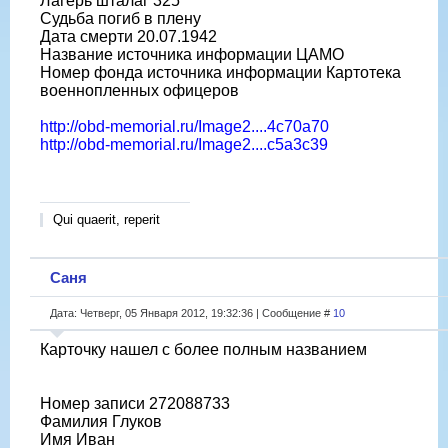
Лагерь шталаг 325
Судьба погиб в плену
Дата смерти 20.07.1942
Название источника информации ЦАМО
Номер фонда источника информации Картотека
военнопленных офицеров
http://obd-memorial.ru/Image2....4c70a70
http://obd-memorial.ru/Image2....c5a3c39
Qui quaerit, reperit
Саня
Дата: Четверг, 05 Января 2012, 19:32:36 | Сообщение #
10
Карточку нашел с более полным названием
Номер записи 272088733
Фамилия Глуков
Имя Иван