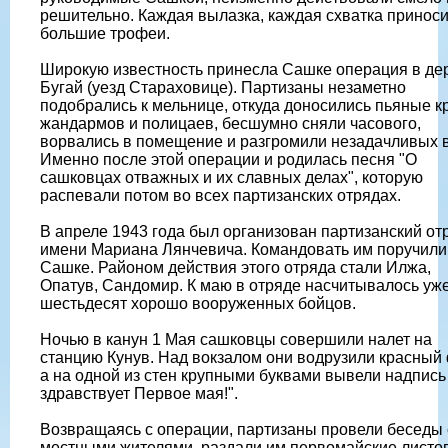
решительно. Каждая вылазка, каждая схватка принос
большие трофеи.
Широкую известность принесла Сашке операция в де
Бугай (уезд Стараховице). Партизаны незаметно
подобрались к мельнице, откуда доносились пьяные к
жандармов и полицаев, бесшумно сняли часового,
ворвались в помещение и разгромили незадачливых в
Именно после этой операции и родилась песня "О
сашковцах отважных и их славных делах", которую
распевали потом во всех партизанских отрядах.
В апреле 1943 года был организован партизанский от
имени Мариана Лянчевича. Командовать им поручили
Сашке. Районом действия этого отряда стали Илжа,
Опатув, Сандомир. К маю в отряде насчитывалось уж
шестьдесят хорошо вооруженных бойцов.
Ночью в канун 1 Мая сашковцы совершили налет на
станцию Кунув. Над вокзалом они водрузили красный 
а на одной из стен крупными буквами вывели надпись
здравствует Первое мая!".
Возвращаясь с операции, партизаны провели беседы 
местными жителями, раздали им первомайские листов