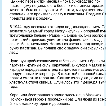
Каких-то первых три месяца - пока руководство по-
настоящему не узнало его боевых и организаторских
качеств - был он поручиком. А потом, минуя несколько
ступеней, его произвели сразу в капитаны. Позднее С
представили и к ордену.
В 1944 году несколько отрядов под командованием С
захватили уездный город Илжу - крупный опорный пун
треугольнике Кельне - Радом - Сандомир. Они разгро
вражеский гарнизон, уничтожили фашистские склады,
связи, банк, мельницу. Несколько часов город находил
руках партизан. Выполнив свою задачу, они скрылись 
лесу.
Чувствуя приближавшуюся гибель, фашисты бросили 
партизан крупные силы карателей. В хуторе Мазяжи н
изрядно поредевший отряд патриотов навалились до 
вооруженные гитлеровцы. В жестокой неравной схват
врагом смертью героя пал Сашка: из-за угла дома по 
хлестнула струя свинца. Случилось это 7 декабря 194
года.
Хоронили бесстрашного воина здесь же, в Мазяжах.
Поклониться герою в последний раз шли люди из всех
близлежащих хуторов и деревень.