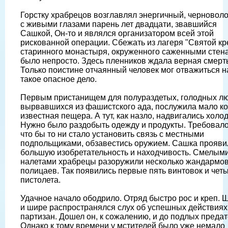
Горстку храбрецов возглавлял энергичный, черновол
с живыми глазами парень лет двадцати, звавшийся
Сашкой, Он-то и являлся организатором всей этой
рискованной операции. Сбежать из лагеря "Святой кре
старинного монастыря, окруженного саженными стена
было непросто. Здесь пленников ждала верная смерть
Только поистине отчаянный человек мог отважиться н
такое опасное дело.
Первым пристанищем для полураздетых, голодных лю
вырвавшихся из фашистского ада, послужила мало к
известная пещера. А тут, как назло, надвигались холод
Нужно было раздобыть одежду и продукты. Требовало
что бы то ни стало установить связь с местными
подпольщиками, обзавестись оружием. Сашка прояви
большую изобретательность и находчивость. Смелым
налетами храбрецы разоружили несколько жандармов
полицаев. Так появились первые пять винтовок и чет
пистолета.
Удачное начало ободрило. Отряд быстро рос и креп. 
и шире распространялся слух об успешных действиях
партизан. Дошел он, к сожалению, и до подлых предат
Однако к тому времени у мстителей было уже немало