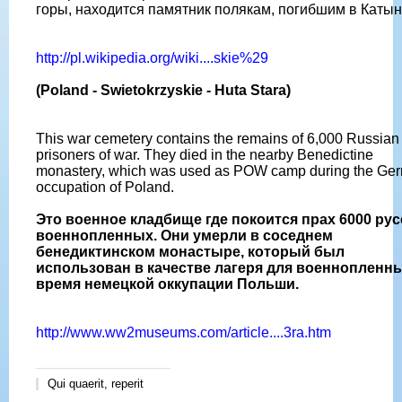
горы, находится памятник полякам, погибшим в Катын
http://pl.wikipedia.org/wiki....skie%29
(Poland - Swietokrzyskie - Huta Stara)
This war cemetery contains the remains of 6,000 Russian
prisoners of war. They died in the nearby Benedictine
monastery, which was used as POW camp during the Ge
occupation of Poland.
Это военное кладбище где покоится прах 6000 рус
военнопленных. Они умерли в соседнем
бенедиктинском монастыре, который был
использован в качестве лагеря для военнопленн
время немецкой оккупации Польши.
http://www.ww2museums.com/article....3ra.htm
Qui quaerit, reperit