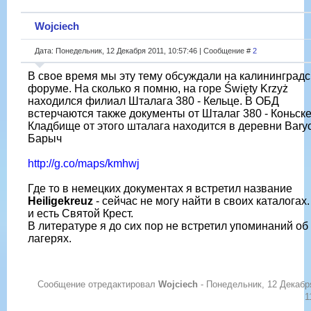
Wojciech
Дата: Понедельник, 12 Декабря 2011, 10:57:46 | Сообщение #
2
В свое время мы эту тему обсуждали на калининград
форуме. На сколько я помню, на горе Święty Krzyż
находился филиал Шталага 380 - Кельце. В ОБД
встерчаются также документы от Шталаг 380 - Коньске
Кладбище от этого шталага находится в деревни Baryc
Барыч
http://g.co/maps/kmhwj
Где то в немецких документах я встретил название
Heiligekreuz
- сейчас не могу найти в своих каталогах
и есть Святой Крест.
В литературе я до сих пор не встретил упоминаний об
лагерях.
Сообщение отредактировал
Wojciech
-
Понедельник, 12 Декабр
1