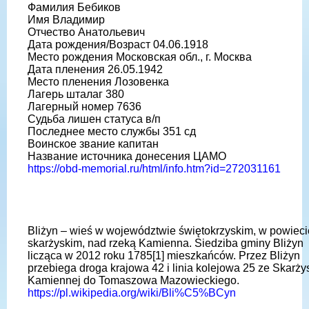
Фамилия Бебиков
Имя Владимир
Отчество Анатольевич
Дата рождения/Возраст 04.06.1918
Место рождения Московская обл., г. Москва
Дата пленения 26.05.1942
Место пленения Лозовенка
Лагерь шталаг 380
Лагерный номер 7636
Судьба лишен статуса в/п
Последнее место службы 351 сд
Воинское звание капитан
Название источника донесения ЦАМО
https://obd-memorial.ru/html/info.htm?id=272031161
Bliżyn – wieś w województwie świętokrzyskim, w powieci
skarżyskim, nad rzeką Kamienna. Siedziba gminy Bliżyn
licząca w 2012 roku 1785[1] mieszkańców. Przez Bliżyn
przebiega droga krajowa 42 i linia kolejowa 25 ze Skarży
Kamiennej do Tomaszowa Mazowieckiego.
https://pl.wikipedia.org/wiki/Bli%C5%BCyn