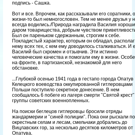
подпись - Сашка.
Вот и все. Впрочем, как рассказывали его соратники, о
жизни-то был немногословен. Тем не менее друзья у н
всегда водились./Природа наградила Василия хорош
даром товарищества, добрым чувством приветливост
Был он пареньком сдержанным, строгим к себе.
Покладистый характер, которым он обладал, располаг
нему всех тех, с кем ему доводилось сталкиваться. И 
Василий был скромен и отзывчив. Эти истинно
человеческие качества и помогали ему в жизни. Особе
на фронте, в партизанской, незнакомой для него
обстановке.
...Глубокой осенью 1941 года в гестапо города Опатув
Келецкого воеводства оккупированной гитлеровцами
Польши поступило секретное донесение. В нем
сообщалось 6 побеге из лагеря смерти "Святой крест"
группы советских военнопленных.
На поиски беглецов гитлеровцы бросили отряды
жандармерии и "синей полиции". Пока они рыскали по
окрестным селам и лесам, смельчаки добрались до
Вицлавских гор, за несколько десятков километров от
Опатува.