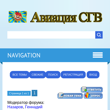
NAVIGATION
ВСЕ ТЕМЫ
СВЕЖИЕ
ПОИСК
РЕГИСТРАЦИЯ
ВХОД
1
Страница
1
из
1
Модератор форума:
Назаров
,
Геннадий