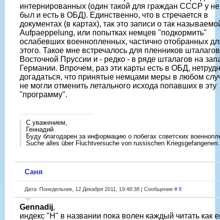
интернированных (один такой для граждан СССР у н
был и есть в ОБД). Единственно, что в стречается в
документах (в картах), так это записи о так называемо
Aufpaeppelung, или попытках немцев "подкормить"
ослабевших военнопленных, частично отобранных дл
этого. Такое мне встречалось для пленников шталагов
Восточной Пруссии и - редко - в ряде шталагов на зап
Германии. Впрочем, раз эти карты есть в ОБД, нетруд
догадаться, что принятые немцами меры в любом слу
не могли отменить летального исхода попавших в эту
"программу".
С уважением,
Геннадий
Буду благодарен за информацию о побегах советских военнопл
Suche alles über Fluchtversuche von russischen Kriegsgefangenen.
Саня
Дата: Понедельник, 12 Декабря 2011, 19:48:38 | Сообщение #
8
Gennadij
,
индекс "Н" в названии пока волен каждый читать как 