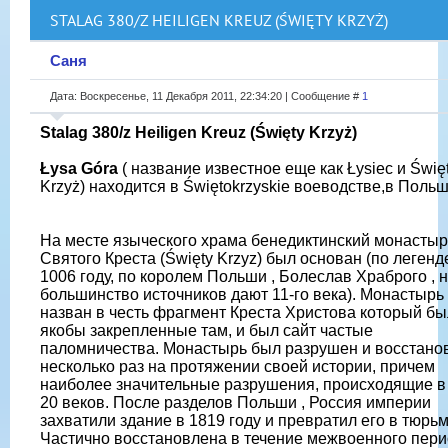
STALAG 380/Z HEILIGEN KREUZ (ŚWIĘTY KRZYŻ)
Саня
Дата: Воскресенье, 11 Декабря 2011, 22:34:20 | Сообщение #
1
Stalag 380/z Heiligen Kreuz (Święty Krzyż)
Łysa Góra
( название известное еще как Łysiec и Świę
Krzyż) находится в Świętokrzyskie воеводстве,в Польш
На месте языческого храма бенедиктинский монастыр
Святого Креста (Święty Krzyz) был основан (по легенде
1006 году, по королем Польши , Болеслав Храброго , 
большинство источников дают 11-го века). Монастырь
назван в честь фрагмент Креста Христова который бы
якобы закрепленные там, и был сайт частые
паломничества. Монастырь был разрушен и восстано
несколько раз на протяжении своей истории, причем
наиболее значительные разрушения, происходящие в 
20 веков. После разделов Польши , Россия империи
захватили здание в 1819 году и превратил его в тюрьм
Частично восстановлена ​​в течение межвоенного пер