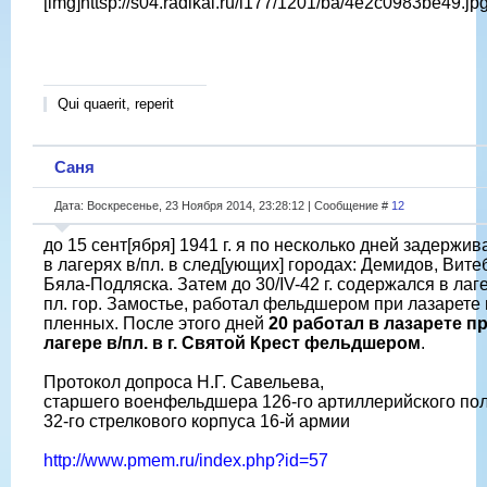
[img]httsp://s04.radikal.ru/i177/1201/ba/4e2c0983be49.jpg
Qui quaerit, reperit
Саня
Дата: Воскресенье, 23 Ноября 2014, 23:28:12 | Сообщение #
12
до 15 сент[ября] 1941 г. я по несколько дней задержив
в лагерях в/пл. в след[ующих] городах: Демидов, Витеб
Бяла-Подляска. Затем до 30/IV-42 г. содержался в лаге
пл. гор. Замостье, работал фельдшером при лазарете 
пленных. После этого дней
20 работал в лазарете п
лагере в/пл. в г. Святой Крест фельдшером
.
Протокол допроса Н.Г. Савельева,
старшего военфельдшера 126-го артиллерийского по
32-го стрелкового корпуса 16-й армии
http://www.pmem.ru/index.php?id=57