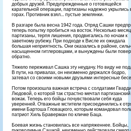
добрых друзей. Предупрежденные о готовящейся
карательной операции, партизаны надежно укрылись 
горах. Противник взял... пустые землянки.
В разгаре была весна 1942 года. Отряд Сашки предп
теперь попытку пробиться на восток. Несколько меся
партизаны, терпя лишения, продвигались по ночам к
заветному рубежу. При подходе к Висле их ожидала
большая неприятность. Они оказались в районе, силь
насыщенном гитлеровцами, и вынуждены были повер
обратно.
Тяжело переживал Сашка эту неудачу. Но виду не под
В пути, на привалах, он неизменно держался бодро,
затевал со своими новыми друзьями интересные бес
Потом произошла важная встреча с солдатами Гвард
Людовой, о которой так страстно мечтал партизанский
вожак. Теперь его бойцы почувствовали себя куда
уверенней. Отважные мстители присоединились к отр
имени Бартоша Гловацкого, которым командовал пол
патриот Хиль Браверман по кличке Баца.
Боевая жизнь становилась все напряженнее. Бойцы,
руководимые Сашкой, неизменно действовали смело 