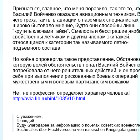
Признаться, главное, что меня поразило, так это то, чт
Василий Войченко оказался авиационным техником. 
чего греха таить, в авиации о наземных специалистах
широко бытовало мнение, будто они способны лишь
"крутить ключами гайки". Смелость и бесстрашие яко
свойственны летчикам и другим членам экипажей,
относящимся к категории так называемого летно-
подъемного состава.
Но война опровергла такое представление. Обстановк
которую волей обстоятельств попал Василий Войченк
потребовала от него решительных действий, и он про
себя при выполнении рискованных боевых операций
мужественным и волевым партизанским вожаком.
Нет, не профессия определяет характер человека!
http://avia.lib.ru/bibl/1035/10.html
С уважением,
Геннадий
Буду благодарен за информацию о побегах советских военнопл
Suche alles über Fluchtversuche von russischen Kriegsgefangenen.