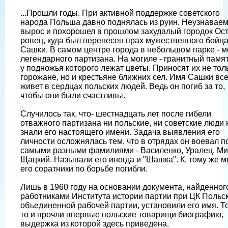
...Прошли годы. При активной поддержке советского
народа Польша давно поднялась из руин. Неузнавае
вырос и похорошел в прошлом захудалый городок Ост
ровец, куда был перенесен прах мужественного бойц
Сашки. В самом центре города в небольшом парке - м
легендарного партизана. На могиле - гранитный памят
у подножья которого лежат цветы. Приносят их не тол
горожане, но и крестьяне ближних сел. Имя Сашки все
живет в сердцах польских людей. Ведь он погиб за то,
чтобы они были счастливы.
Случилось так, что- шестнадцать лет после гибели
отважного партизана ни польские, ни советские люди 
знали его настоящего имени. Задача выявления его
личности осложнялась тем, что в отрядах он воевал п
самыми разными фамилиями - Василенко, Уралец, М
Щацкий. Называли его иногда и "Шашка". К, тому же м
его соратники по борьбе погибли.
Лишь в 1960 году на основании документа, найденног
работниками Института истории партии при ЦК Польс
объединенной рабочей партии, установили его имя. То
то и прочли впервые польские товарищи биографию,
выдержка из которой здесь приведена.