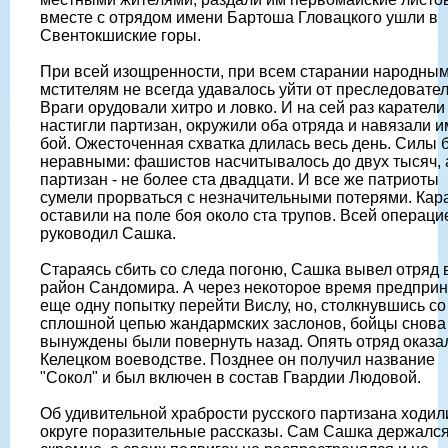
вместе с отрядом имени Бартоша Гловацкого ушли в
Свентокшиские горы.
При всей изощренности, при всем старании народны
мстителям не всегда удавалось уйти от преследовател
Враги орудовали хитро и ловко. И на сей раз каратели
настигли партизан, окружили оба отряда и навязали и
бой. Ожесточенная схватка длилась весь день. Силы 
неравными: фашистов насчитывалось до двух тысяч, 
партизан - не более ста двадцати. И все же патриоты
сумели прорваться с незначительными потерями. Кар
оставили на поле боя около ста трупов. Всей операци
руководил Сашка.
Стараясь сбить со следа погоню, Сашка вывел отряд 
район Сандомира. А через некоторое время предпри
еще одну попытку перейти Вислу, но, столкнувшись со
сплошной цепью жандармских заслонов, бойцы снова
вынуждены были повернуть назад. Опять отряд оказа
Келецком воеводстве. Позднее он получил название
"Сокол" и был включен в состав Гвардии Людовой.
Об удивительной храбрости русского партизана ходил
округе поразительные рассказы. Сам Сашка держалс