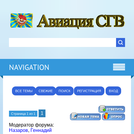
NAVIGATION
ВСЕ ТЕМЫ
СВЕЖИЕ
ПОИСК
РЕГИСТРАЦИЯ
ВХОД
1
Страница
1
из
1
Модератор форума:
Назаров
,
Геннадий