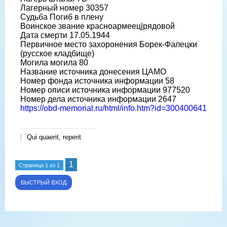
Лагерный номер 30357
Судьба Погиб в плену
Воинское звание красноармеец|рядовой
Дата смерти 17.05.1944
Первичное место захоронения Борек-Фалецки
(русское кладбище)
Могила могила 80
Название источника донесения ЦАМО
Номер фонда источника информации 58
Номер описи источника информации 977520
Номер дела источника информации 2647
https://obd-memorial.ru/html/info.htm?id=300400641
Qui quaerit, reperit
1
Страница
1
из
1