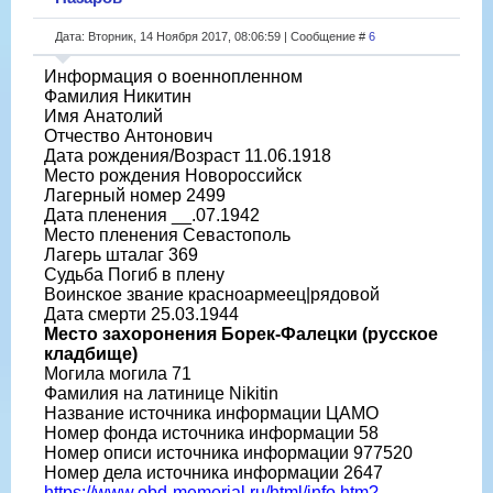
Дата: Вторник, 14 Ноября 2017, 08:06:59 | Сообщение #
6
Информация о военнопленном
Фамилия Никитин
Имя Анатолий
Отчество Антонович
Дата рождения/Возраст 11.06.1918
Место рождения Новороссийск
Лагерный номер 2499
Дата пленения __.07.1942
Место пленения Севастополь
Лагерь шталаг 369
Судьба Погиб в плену
Воинское звание красноармеец|рядовой
Дата смерти 25.03.1944
Место захоронения Борек-Фалецки (русское
кладбище)
Могила могила 71
Фамилия на латинице Nikitin
Название источника информации ЦАМО
Номер фонда источника информации 58
Номер описи источника информации 977520
Номер дела источника информации 2647
https://www.obd-memorial.ru/html/info.htm?