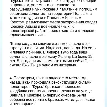
"Курска" Ежи Тыц, военный и сотрудник полиции
в прошлом, уже много лет спасает от
разрушения и уничтожения памятники погибшим
советским солдатам на территории Польши, а
также сотрудничая с Польским Красным
Крестом, разыскивает места захоронения солдат
Красной Армии и военнопленных. К
волонтерской работе привлекаются и молодые
единомышленники.
"Ваши солдаты своими жизнями спасли мою
страну от фашизма. Надеюсь, навсегда. Но есть
и личная причина. В январе 1945 года ваши
солдаты спасли мою маму Хелену. Ей было 13
лет. Благодаря им, я вместе с вами сейчас", —
сказал Ежи Тыц в одном из интервью.
4. Посмотрим, как выглядело это место год
назад, и как проходила реконструкция силами
волонтеров "Курск" братского воинского
кладбища советских военнопленных на улице
Завила в Кракове. В первую очередь были
собраны все плиты с братских могил для чистки
и реставрации.