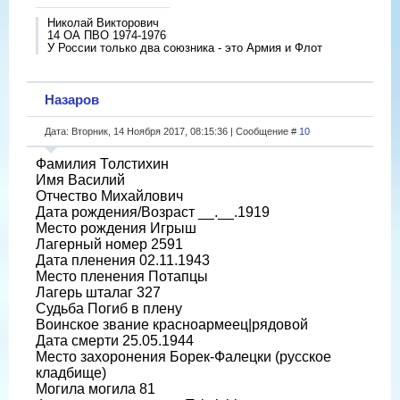
Николай Викторович
14 ОА ПВО 1974-1976
У России только два союзника - это Армия и Флот
Назаров
Дата: Вторник, 14 Ноября 2017, 08:15:36 | Сообщение #
10
Фамилия Толстихин
Имя Василий
Отчество Михайлович
Дата рождения/Возраст __.__.1919
Место рождения Игрыш
Лагерный номер 2591
Дата пленения 02.11.1943
Место пленения Потапцы
Лагерь шталаг 327
Судьба Погиб в плену
Воинское звание красноармеец|рядовой
Дата смерти 25.05.1944
Место захоронения Борек-Фалецки (русское
кладбище)
Могила могила 81