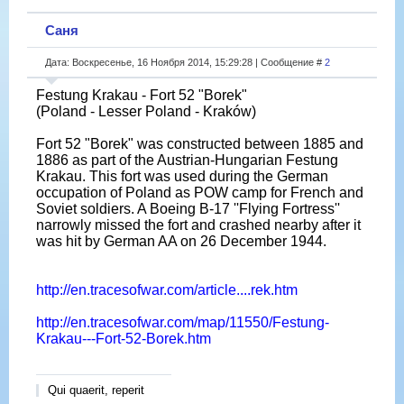
Саня
Дата: Воскресенье, 16 Ноября 2014, 15:29:28 | Сообщение #
2
Festung Krakau - Fort 52 "Borek"
(Poland - Lesser Poland - Kraków)
Fort 52 "Borek" was constructed between 1885 and
1886 as part of the Austrian-Hungarian Festung
Krakau. This fort was used during the German
occupation of Poland as POW camp for French and
Soviet soldiers. A Boeing B-17 ''Flying Fortress''
narrowly missed the fort and crashed nearby after it
was hit by German AA on 26 December 1944.
http://en.tracesofwar.com/article....rek.htm
http://en.tracesofwar.com/map/11550/Festung-
Krakau---Fort-52-Borek.htm
Qui quaerit, reperit