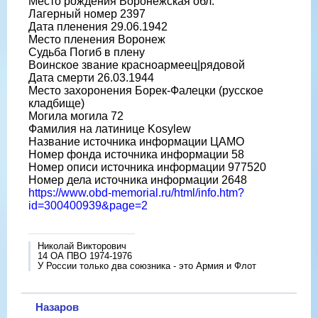
Место рождения Воронежская обл.
Лагерный номер 2397
Дата пленения 29.06.1942
Место пленения Воронеж
Судьба Погиб в плену
Воинское звание красноармеец|рядовой
Дата смерти 26.03.1944
Место захоронения Борек-Фалецки (русское
кладбище)
Могила могила 72
Фамилия на латинице Kosylew
Название источника информации ЦАМО
Номер фонда источника информации 58
Номер описи источника информации 977520
Номер дела источника информации 2648
https://www.obd-memorial.ru/html/info.htm?
id=300400939&page=2
Николай Викторович
14 ОА ПВО 1974-1976
У России только два союзника - это Армия и Флот
Назаров