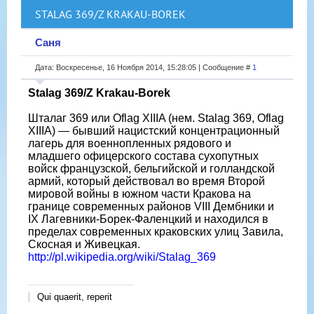
STALAG 369/Z KRAKAU-BOREK
Саня
Дата: Воскресенье, 16 Ноября 2014, 15:28:05 | Сообщение #
1
Stalag 369/Z Krakau-Borek
Шталаг 369 или Oflag XIIIA (нем. Stalag 369, Oflag
XIIIA) — бывший нацистский концентрационный
лагерь для военнопленных рядового и
младшего офицерского состава сухопутных
войск французской, бельгийской и голландской
армий, который действовал во время Второй
мировой войны в южном части Кракова на
границе современных районов VIII Дембники и
IX Лагевники-Борек-Фаленцкий и находился в
пределах современных краковских улиц Завила,
Скосная и Живецкая.
http://pl.wikipedia.org/wiki/Stalag_369
Qui quaerit, reperit