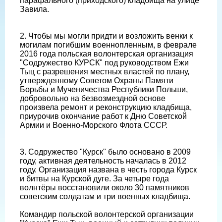
парафального (приходского) кладбища на улице
Завила.
2. Чтобы мы могли придти и возложить венки к
могилам погибшим военнопленным, в феврале
2016 года польская волонтерская организация
"Содружество КУРСК" под руководством Ежи
Тыц с разрешения местных властей по плану,
утвержденному Советом Охраны Памяти
Борьбы и Мученичества Республики Польши,
добровольно на безвозмездной основе
произвела ремонт и реконструкцию кладбища,
приурочив окончание работ к Дню Советской
Армии и Военно-Морского Флота СССР.
3. Содружество "Курск" было основано в 2009
году, активная деятельность началась в 2012
году. Организация названа в честь города Курск
и битвы на Курской дуге. За четыре года
волнтёры восстановили около 30 памятников
советским солдатам и три военных кладбища.
Командир польской волонтерской организации