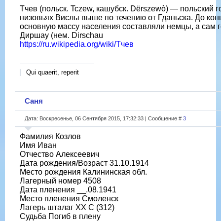
Тчев (польск. Tczew, кашубск. Dërszewò) — польский 
низовьях Вислы выше по течению от Гданьска. До ко
основную массу населения составляли немцы, а сам 
Диршау (нем. Dirschau
https://ru.wikipedia.org/wiki/Тчев
Qui quaerit, reperit
Саня
Дата: Воскресенье, 06 Сентября 2015, 17:32:33 | Сообщение #
3
Фамилия Козлов
Имя Иван
Отчество Алексеевич
Дата рождения/Возраст 31.10.1914
Место рождения Калининская обл.
Лагерный номер 4508
Дата пленения __.08.1941
Место пленения Смоленск
Лагерь шталаг XX C (312)
Судьба Погиб в плену