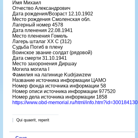
Имя Михаил
Отчество Александрович
Дата рождения/Возраст 12.10.1902
Место рождения Смоленская обл.
Лагерный номер 4578
Дата пленения 22.08.1941
Место пленения Гомель
Лагерь шталаг XX C (312)
Судьба Погиб в плену
Воинское звание солдат (рядовой)
Дата смерти 31.10.1941
Место захоронения Диршау
Могила могила I
Фамилия на латинице Kudrjawzew
Название источника информации ЦАМО
Номер фонда источника информации 58
Номер описи источника информации 977520
Номер дела источника информации 1858
https://www.obd-memorial.ru/html/info.htm?id=300184130
Qui quaerit, reperit
Саня