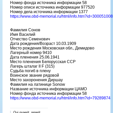
Номер фонда источника информации 58
Номер описи источника информации 977520
Номер дела источника информации 1377
https://www.obd-memorial.ru/html/info.htm?id=300051008
Фамилия Сонов
Имя Василий
Отчество Семенович
Дата рождения/Возраст 10.03.1909
Место рождения Московская обл., Демидово
Лагерный номер 9410
Дата пленения 25.06.1941
Место пленения Белорусская ССР
Лагерь шталаг II F (315)
Судьба погиб в плену
Воинское звание рядовой
Место захоронения Диршау
Фамилия на латинице Sonow
Название источника информации ЦАМО
Номер фонда источника информации 58
https://www.obd-memorial.ru/html/info.htm?id=79289874
Qui quaerit, reperit