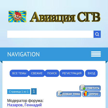
NAVIGATION
ВСЕ ТЕМЫ
СВЕЖИЕ
ПОИСК
РЕГИСТРАЦИЯ
ВХОД
1
Страница
1
из
1
Модератор форума:
Назаров
,
Геннадий