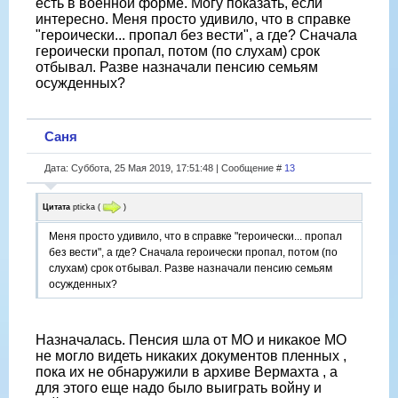
есть в военной форме. Могу показать, если
интересно. Меня просто удивило, что в справке
"героически... пропал без вести", а где? Сначала
героически пропал, потом (по слухам) срок
отбывал. Разве назначали пенсию семьям
осужденных?
Саня
Дата: Суббота, 25 Мая 2019, 17:51:48 | Сообщение #
13
Цитата
pticka
(
)
Меня просто удивило, что в справке "героически... пропал
без вести", а где? Сначала героически пропал, потом (по
слухам) срок отбывал. Разве назначали пенсию семьям
осужденных?
Назначалась. Пенсия шла от МО и никакое МО
не могло видеть никаких документов пленных ,
пока их не обнаружили в архиве Вермахта , а
для этого еще надо было выиграть войну и