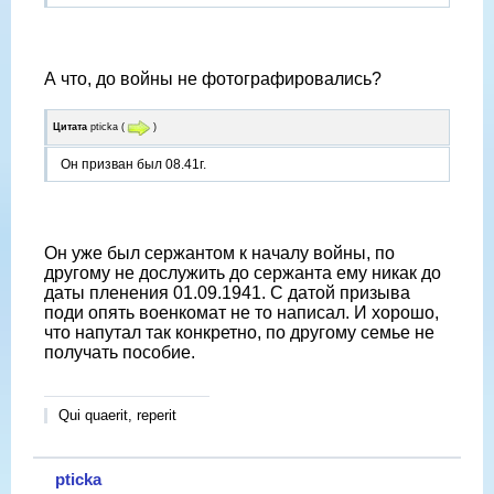
А что, до войны не фотографировались?
Цитата
pticka
(
)
Он призван был 08.41г.
Он уже был сержантом к началу войны, по
другому не дослужить до сержанта ему никак до
даты пленения 01.09.1941. С датой призыва
поди опять военкомат не то написал. И хорошо,
что напутал так конкретно, по другому семье не
получать пособие.
Qui quaerit, reperit
pticka