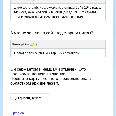
Даже фотографии загружала из Легницы 1945-1946 годов.
Мой дед закончил войну в Легнице и до 1950-го служил
там. И бабушка с детьми тоже "служили" с ним.
А что не зашли на сайт под старым ником?
Цитата
pticka
(
)
Попал в плен в 1941-м, старшим сержантом.
Он сержантом и немцами отмечен. Это
военкомат понизил в звании.
Поищите карту пленного, возможно она в
областном архиве лежит.
Qui quaerit, reperit
pticka