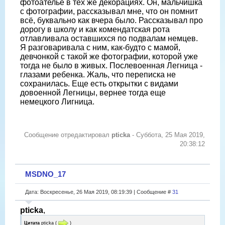
фотоателье в тех же декорациях. Он, мальчишка
с фотографии, рассказывал мне, что он помнит
всё, буквально как вчера было. Рассказывал про
дорогу в школу и как комендатская рота
отлавливала оставшихся по подвалам немцев.
Я разговаривала с ним, как-будто с мамой,
девчонкой с такой же фотографии, которой уже
тогда не было в живых. Послевоенная Легница -
глазами ребенка. Жаль, что переписка не
сохранилась. Еще есть открытки с видами
довоенной Легницы, вернее тогда еще
немецкого Лигница.
Сообщение отредактировал
pticka
-
Суббота, 25 Мая 2019,
20:38:12
MSDNO_17
Дата: Воскресенье, 26 Мая 2019, 08:19:39 | Сообщение #
31
pticka
,
Цитата
pticka
(
)