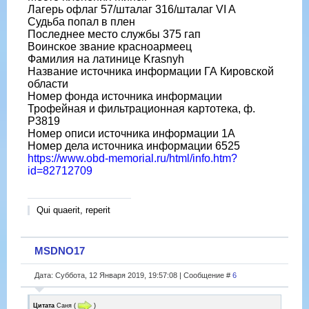
Лагерь офлаг 57/шталаг 316/шталаг VI A
Судьба попал в плен
Последнее место службы 375 гап
Воинское звание красноармеец
Фамилия на латинице Krasnyh
Название источника информации ГА Кировской
области
Номер фонда источника информации
Трофейная и фильтрационная картотека, ф.
Р3819
Номер описи источника информации 1А
Номер дела источника информации 6525
https://www.obd-memorial.ru/html/info.htm?
id=82712709
Qui quaerit, reperit
MSDNO17
Дата: Суббота, 12 Января 2019, 19:57:08 | Сообщение #
6
Цитата
Саня
(
)