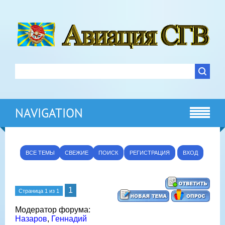
NAVIGATION
ВСЕ ТЕМЫ
СВЕЖИЕ
ПОИСК
РЕГИСТРАЦИЯ
ВХОД
1
Страница
1
из
1
Модератор форума:
Назаров
,
Геннадий