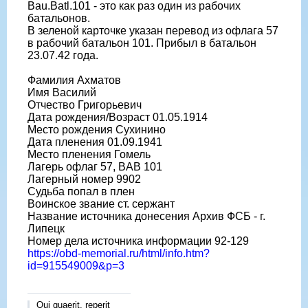
Bau.Batl.101 - это как раз один из рабочих
батальонов.
В зеленой карточке указан перевод из офлага 57
в рабочий батальон 101. Прибыл в батальон
23.07.42 года.
Фамилия Ахматов
Имя Василий
Отчество Григорьевич
Дата рождения/Возраст 01.05.1914
Место рождения Сухинино
Дата пленения 01.09.1941
Место пленения Гомель
Лагерь офлаг 57, BAB 101
Лагерный номер 9902
Судьба попал в плен
Воинское звание ст. сержант
Название источника донесения Архив ФСБ - г.
Липецк
Номер дела источника информации 92-129
https://obd-memorial.ru/html/info.htm?
id=915549009&p=3
Qui quaerit, reperit