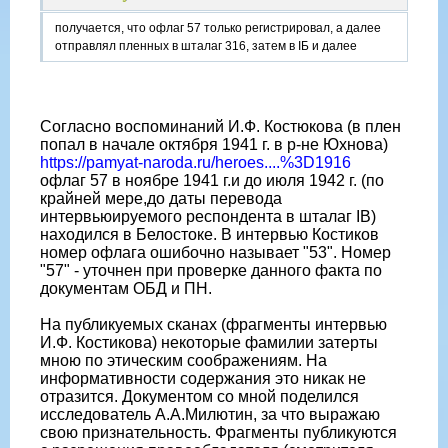
получается, что офлаг 57 только регистрировал, а далее
отправлял пленных в шталаг 316, затем в IБ и далее
Согласно воспоминаний И.Ф. Костюкова (в плен
попал в начале октября 1941 г. в р-не Юхнова)
https://pamyat-naroda.ru/heroes....%3D1916
офлаг 57 в ноябре 1941 г.и до июля 1942 г. (по
крайней мере,до даты перевода
интервьюируемого респондента в шталаг IB)
находился в Белостоке. В интервью Костиков
номер офлага ошибочно называет "53". Номер
"57" - уточнен при проверке данного факта по
документам ОБД и ПН.
На публикуемых сканах (фрагменты интервью
И.Ф. Костикова) некоторые фамилии затерты
мною по этическим соображениям. На
информативности содержания это никак не
отразится. Документом со мной поделился
исследователь А.А.Милютин, за что выражаю
свою признательность. Фрагменты публикуются