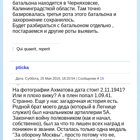
батальона находится в Черняховске,
Калининградсткой области. Там точно
базировалась третья рота этого батальона и
захоронение сохранилось.
Будет разбираться с батальоном отдельно ,
постараемся и другие роты выявить.
Qui quaerit, reperit
pticka
Дата: Суббота, 25 Мая 2019, 18:20:54 | Сообщение #
19
На фотографии Ахматова дата стоит 2.11.1941?
Или я плохо вижу? А в плен попал 1.09.41.
Странно. Еще у нас загадочная история есть.
Родной брат моего деда (который в Легнице
служил) был начальником артиллерии 5А.
Закончил войну полковником (как и начал,
собственно), был за что-то лишен всех наград и
понижен в звании. Осталась только одна медаль
"За оборону Москвы", просто потому что ее,