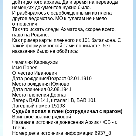
дойти до того архива. Да и время на переводы
немецких документов нужно было.
И разбиралось с освобожденными из плена
другое ведомство. МО к гулагам не имело
отношения.
Так что искать следы Ахматова, скорее всего,
надо на Родине.
Как пример карты пленного из 101 батальона. С
такой формулировкой сами понимаете, без
наказания было не обойтись:
Фамилия Карнаухов
Имя Павел
Отчество Иванович
Дата рождения/Возраст 02.01.1910
Место рождения Юхново
Дата пленения 02.08.1941
Место пленения Дорпат
Лагерь BAB 141, шталаг I B, BAB 101
Лагерный номер 15198
Судьба попал в плен (сотрудничал с врагом)
Воинское звание рядовой
Название источника донесения Архив ФСБ - г.
Тверь
Номер дела источника информации 6937_8