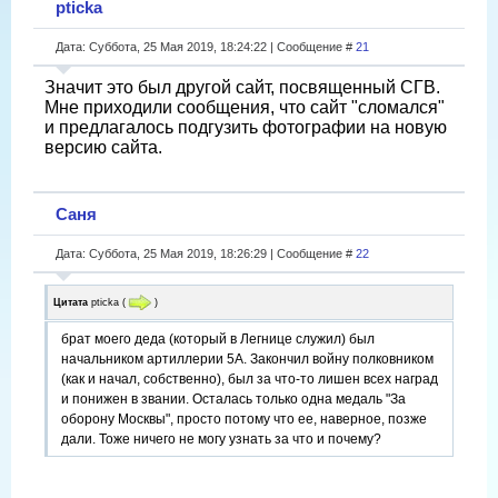
pticka
Дата: Суббота, 25 Мая 2019, 18:24:22 | Сообщение #
21
Значит это был другой сайт, посвященный СГВ.
Мне приходили сообщения, что сайт "сломался"
и предлагалось подгузить фотографии на новую
версию сайта.
Саня
Дата: Суббота, 25 Мая 2019, 18:26:29 | Сообщение #
22
Цитата
pticka
(
)
брат моего деда (который в Легнице служил) был
начальником артиллерии 5А. Закончил войну полковником
(как и начал, собственно), был за что-то лишен всех наград
и понижен в звании. Осталась только одна медаль "За
оборону Москвы", просто потому что ее, наверное, позже
дали. Тоже ничего не могу узнать за что и почему?